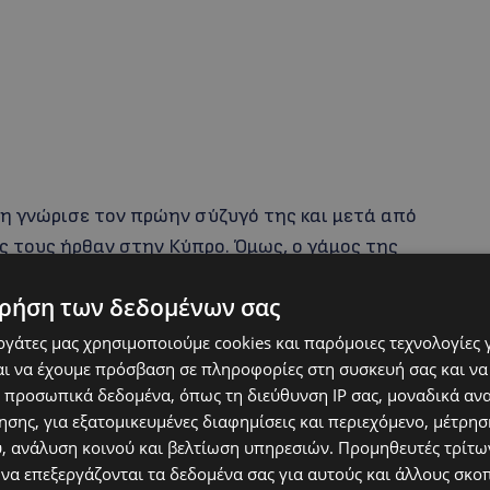
 γνώρισε τον πρώην σύζυγό της και μετά από
 τους ήρθαν στην Κύπρο. Όμως, ο γάμος της
αν ήρθα στην Κύπρο δεν ήξερα ούτε ελληνικά
ρήση των δεδομένων σας
και έτσι προσπάθησα να μάθω ελληνικά. Και τα
υνεχώς τηλεόραση και διαβάζοντας κατόρθωσα
εργάτες μας χρησιμοποιούμε cookies και παρόμοιες τεχνολογίες 
χώρα και να αναγκάζω τον άλλο να μου μιλά σε
ι να έχουμε πρόσβαση σε πληροφορίες στη συσκευή σας και να
 προσωπικά δεδομένα, όπως τη διεύθυνση IP σας, μοναδικά αν
σης, για εξατομικευμένες διαφημίσεις και περιεχόμενο, μέτρη
υ, ανάλυση κοινού και βελτίωση υπηρεσιών.
Προμηθευτές τρίτων
 να επεξεργάζονται τα δεδομένα σας για αυτούς και άλλους σκο
α ούτε ελληνικά ούτε καλά Αγγλικά»