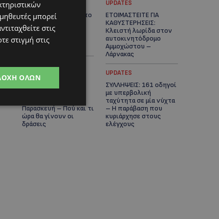
UPDATES
UPDATES
κτηριστικών
VIRAL: Κοράκι πήρε στο
ΕΤΟΙΜΑΣΤΕΙΤΕ ΓΙΑ
ομηθευτές μπορεί
κυνήγι γυναίκα – Η
ΚΑΘΥΣΤΕΡΗΣΕΙΣ:
ντιταχθείτε στις
απρόσμενη επίθεση
Κλειστή λωρίδα στον
καταγράφηκε σε
αυτοκινητόδρομο
τε στιγμή στις
βίντεο
Αμμοχώστου –
Λάρνακας
UPDATES
UPDATES
ΔΟΧΉ ΌΛΩΝ
ΙΣΑΑΚ-ΣΟΛΩΜΟΥ:
ΣΥΛΛΗΨΕΙΣ: 161 οδηγοί
Κλείνουν συμβολικά
με υπερβολική
οδοφράγματα την
ταχύτητα σε μία νύχτα
Παρασκευή – Πού και τι
– Η παράβαση που
ώρα θα γίνουν οι
κυριάρχησε στους
δράσεις
ελέγχους