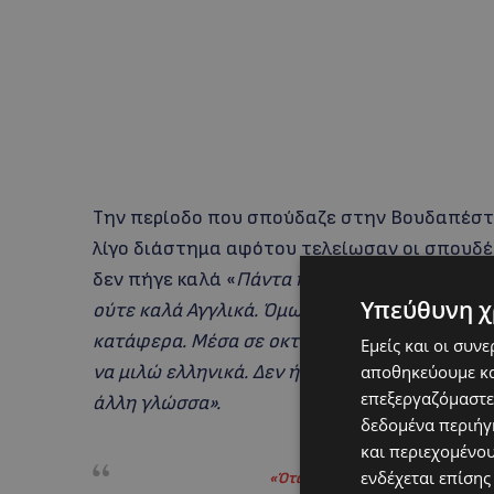
Την περίοδο που σπούδαζε στην Βουδαπέστη
λίγο διάστημα αφότου τελείωσαν οι σπουδές
δεν πήγε καλά «
Πάντα ήθελα να δουλέψω. Ότ
Υπεύθυνη χ
ούτε καλά Αγγλικά. Όμως, ήθελα να δουλέψω 
κατάφερα. Μέσα σε οκτώ μήνες βλέποντας σ
Εμείς και οι συν
να μιλώ ελληνικά. Δεν ήθελα να μένω σε μια 
αποθηκεύουμε κα
επεξεργαζόμαστε
άλλη γλώσσα».
δεδομένα περιήγη
και περιεχομένο
ενδέχεται επίσης
«
Όταν ήρθα στην Κύπρο δεν ήξερ