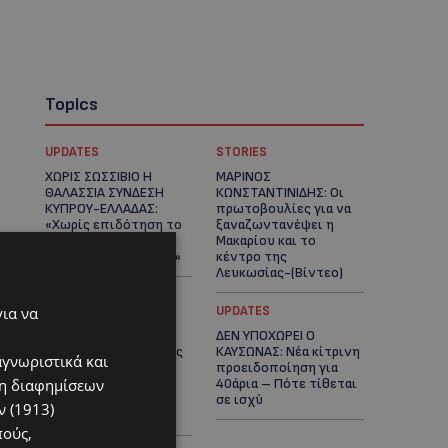
Topics
UPDATES
STORIES
ΧΩΡΙΣ ΣΩΣΣΙΒΙΟ Η
ΜΑΡΙΝΟΣ
ΘΑΛΑΣΣΙΑ ΣΥΝΔΕΣΗ
ΚΩΝΣΤΑΝΤΙΝΙΔΗΣ: Οι
ΚΥΠΡΟΥ-ΕΛΛΑΔΑΣ:
πρωτοβουλίες για να
«Χωρίς επιδότηση το
ξαναζωντανέψει η
πλοίο δεν θα
Μακαρίου και το
ξανασηκώσει άγκυρα»
κέντρο της
Λευκωσίας-(Βίντεο)
για να
UPDATES
UPDATES
ΤΡΟΧΑΙΟ ΣΤΗΝ
ΔΕΝ ΥΠΟΧΩΡΕΙ Ο
ΛΕΥΚΩΣΙΑ: Χειροπέδες
ΚΑΥΣΩΝΑΣ: Νέα κίτρινη
αγνωριστικά και
και στη σύζυγο του
προειδοποίηση για
ση διαφημίσεων
27χρονου – Φέρεται
40άρια – Πότε τίθεται
να παραπλάνησε την
σε ισχύ
 (1913)
Αστυνομία
πούς,