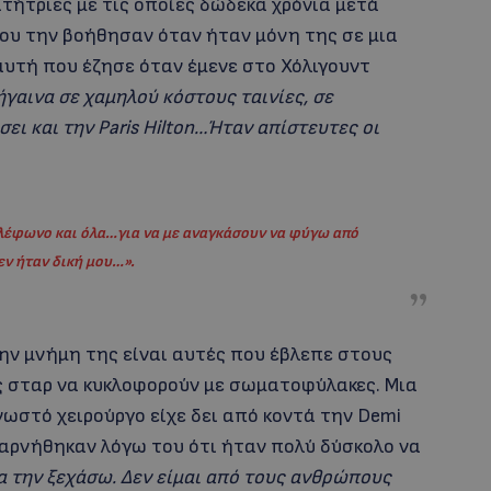
ιτήτριες με τις οποίες δώδεκα χρόνια μετά
ου την βοήθησαν όταν ήταν μόνη της σε μια
αυτή που έζησε όταν έμενε στο Χόλιγουντ
γαινα σε χαμηλού κόστους ταινίες, σε
σει και την Paris Hilton…Ήταν απίστευτες οι
τηλέφωνο και όλα…για να με αναγκάσουν να φύγω από
εν ήταν δική μου…».
την μνήμη της είναι αυτές που έβλεπε στους
ς σταρ να κυκλοφορούν με σωματοφύλακες. Μια
γνωστό χειρούργο είχε δει από κοντά την Demi
ς αρνήθηκαν λόγω του ότι ήταν πολύ δύσκολο να
α την ξεχάσω. Δεν είμαι από τους ανθρώπους