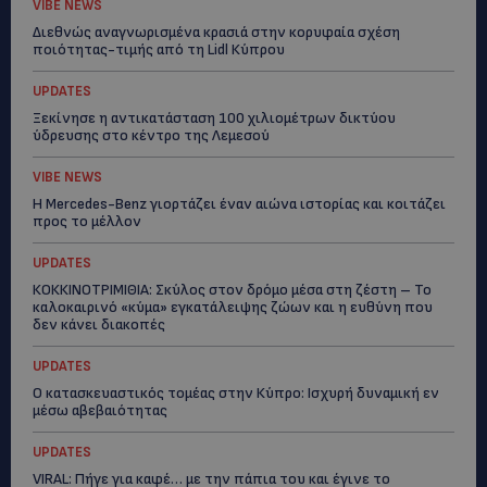
VIBE NEWS
Διεθνώς αναγνωρισμένα κρασιά στην κορυφαία σχέση
ποιότητας-τιμής από τη Lidl Κύπρου
UPDATES
Ξεκίνησε η αντικατάσταση 100 χιλιομέτρων δικτύου
ύδρευσης στο κέντρο της Λεμεσού
VIBE NEWS
Η Mercedes-Benz γιορτάζει έναν αιώνα ιστορίας και κοιτάζει
προς το μέλλον
UPDATES
ΚΟΚΚΙΝΟΤΡΙΜΙΘΙΑ: Σκύλος στον δρόμο μέσα στη ζέστη – Το
καλοκαιρινό «κύμα» εγκατάλειψης ζώων και η ευθύνη που
δεν κάνει διακοπές
UPDATES
Ο κατασκευαστικός τομέας στην Κύπρο: Ισχυρή δυναμική εν
μέσω αβεβαιότητας
UPDATES
VIRAL: Πήγε για καφέ… με την πάπια του και έγινε το