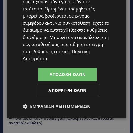
σας ισχύουν μόνο για αυτόν τον
ιστότοπο. Ορισμένοι προμηθευτές
μπορεί να βασίζονται σε έννομο
συμφέρον αντί για συγκατάθεση· έχετε το
δικαίωμα να αντιταχθείτε στις
Ρυθμίσεις
διαφήμισης
. Μπορείτε να ανακαλέσετε τη
συγκατάθεσή σας οποιαδήποτε στιγμή
στις
Ρυθμίσεις cookies
.
Πολιτική
Απορρήτου
Topics
ΑΠΟΔΟΧΉ ΌΛΩΝ
UPDATES
ΦΟΝΟΣ ΣΤΗΝ ΚΕΡΥΝΕΙΑ: Νεκρός 40χρονος – Επτά συλλήψεις,
ΑΠΌΡΡΙΨΗ ΌΛΩΝ
ο ένας τραυματισμένος
ΕΜΦΆΝΙΣΗ ΛΕΠΤΟΜΕΡΕΙΏΝ
UPDATES
ΛΑΡΝΑΚΑ: Παράπονα για την πρόσβαση στην παραλία σκύλων
– Πολίτες ζητούν λύσεις για ηλικιωμένους και άτομα με
αναπηρία-(Φώτο)