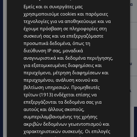
ΛΑΡΝΑΚΑ: Παράπονα για την πρόσβαση στην παραλία
Εμείς και οι συνεργάτες μας
σκύλων – Πολίτες ζητούν λύσεις για ηλικιωμένους
χρησιμοποιούμε cookies και παρόμοιες
και άτομα με αναπηρία-(Φώτο)
τεχνολογίες για να αποθηκεύουμε και να
έχουμε πρόσβαση σε πληροφορίες στη
VIBE NEWS
συσκευή σας και να επεξεργαζόμαστε
Διεθνώς αναγνωρισμένα κρασιά στην κορυφαία
σχέση ποιότητας-τιμής από τη Lidl Κύπρου
προσωπικά δεδομένα, όπως τη
διεύθυνση IP σας, μοναδικά
UPDATES
αναγνωριστικά και δεδομένα περιήγησης,
Ξεκίνησε η αντικατάσταση 100 χιλιομέτρων δικτύου
για εξατομικευμένες διαφημίσεις και
ύδρευσης στο κέντρο της Λεμεσού
περιεχόμενο, μέτρηση διαφημίσεων και
περιεχομένου, ανάλυση κοινού και
VIBE NEWS
βελτίωση υπηρεσιών.
Προμηθευτές
Η Mercedes-Benz γιορτάζει έναν αιώνα ιστορίας και
τρίτων (1913)
ενδέχεται επίσης να
κοιτάζει προς το μέλλον
επεξεργάζονται τα δεδομένα σας για
αυτούς και άλλους σκοπούς,
συμπεριλαμβανομένης της χρήσης
ακριβών δεδομένων γεωεντοπισμού και
χαρακτηριστικών συσκευής. Οι επιλογές