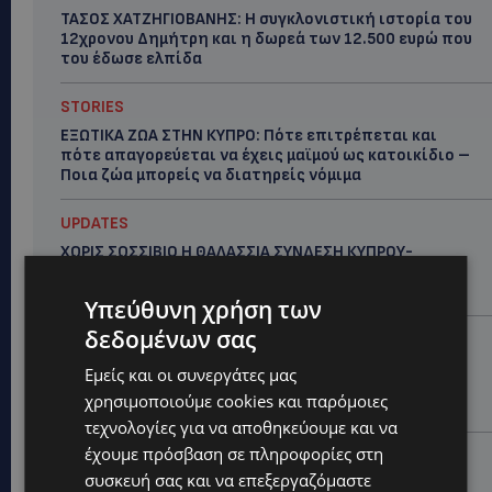
ΤΑΣΟΣ ΧΑΤΖΗΓΙΟΒΑΝΗΣ: Η συγκλονιστική ιστορία του
12χρονου Δημήτρη και η δωρεά των 12.500 ευρώ που
του έδωσε ελπίδα
STORIES
ΕΞΩΤΙΚΑ ΖΩΑ ΣΤΗΝ ΚΥΠΡΟ: Πότε επιτρέπεται και
πότε απαγορεύεται να έχεις μαϊμού ως κατοικίδιο –
Ποια ζώα μπορείς να διατηρείς νόμιμα
UPDATES
ΧΩΡΙΣ ΣΩΣΣΙΒΙΟ Η ΘΑΛΑΣΣΙΑ ΣΥΝΔΕΣΗ ΚΥΠΡΟΥ-
ΕΛΛΑΔΑΣ: «Χωρίς επιδότηση το πλοίο δεν θα
ξανασηκώσει άγκυρα»
Υπεύθυνη χρήση των
δεδομένων σας
STORIES
ΜΑΡΙΝΟΣ ΚΩΝΣΤΑΝΤΙΝΙΔΗΣ: Οι πρωτοβουλίες για να
Εμείς και οι συνεργάτες μας
ξαναζωντανέψει η Μακαρίου και το κέντρο της
χρησιμοποιούμε cookies και παρόμοιες
Λευκωσίας-(Βίντεο)
τεχνολογίες για να αποθηκεύουμε και να
έχουμε πρόσβαση σε πληροφορίες στη
UPDATES
συσκευή σας και να επεξεργαζόμαστε
ΤΡΟΧΑΙΟ ΣΤΗΝ ΛΕΥΚΩΣΙΑ: Χειροπέδες και στη σύζυγο