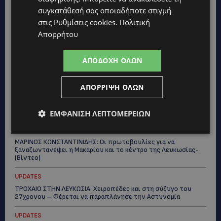
ΤΑΣΟΣ ΧΑΤΖΗΓΙΟΒΑΝΗΣ: Η συγκλονιστική ιστορία του
συγκατάθεσή σας οποιαδήποτε στιγμή
12χρονου Δημήτρη και η δωρεά των 12.500 ευρώ που του
στις
Ρυθμίσεις cookies
.
Πολιτική
έδωσε ελπίδα
Απορρήτου
STORIES
ΕΞΩΤΙΚΑ ΖΩΑ ΣΤΗΝ ΚΥΠΡΟ: Πότε επιτρέπεται και πότε
ΑΠΟΔΟΧΉ ΌΛΩΝ
απαγορεύεται να έχεις μαϊμού ως κατοικίδιο – Ποια ζώα
μπορείς να διατηρείς νόμιμα
ΑΠΌΡΡΙΨΗ ΌΛΩΝ
UPDATES
ΧΩΡΙΣ ΣΩΣΣΙΒΙΟ Η ΘΑΛΑΣΣΙΑ ΣΥΝΔΕΣΗ ΚΥΠΡΟΥ-ΕΛΛΑΔΑΣ:
«Χωρίς επιδότηση το πλοίο δεν θα ξανασηκώσει άγκυρα»
ΕΜΦΆΝΙΣΗ ΛΕΠΤΟΜΕΡΕΙΏΝ
STORIES
ΜΑΡΙΝΟΣ ΚΩΝΣΤΑΝΤΙΝΙΔΗΣ: Οι πρωτοβουλίες για να
ξαναζωντανέψει η Μακαρίου και το κέντρο της Λευκωσίας-
(Βίντεο)
UPDATES
ΤΡΟΧΑΙΟ ΣΤΗΝ ΛΕΥΚΩΣΙΑ: Χειροπέδες και στη σύζυγο του
27χρονου – Φέρεται να παραπλάνησε την Αστυνομία
UPDATES