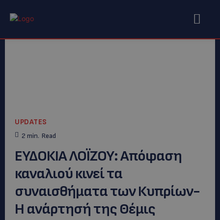
UPDATES
2
min.
Read
ΕΥΔΟΚΙΑ ΛΟΪΖΟΥ: Απόφαση
καναλιού κινεί τα
συναισθήματα των Κυπρίων-
Η ανάρτησή της Θέμις