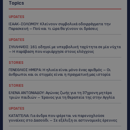
Topics
UPDATES
ΙΣΑΑΚ-ΣΟΛΩΜΟΥ: Κλείνουν συμβολικά οδοφράγματα την
Παρασκευή – Πού και τι ώρα θα γίνουν οι δράσεις
UPDATES
ΣΥΛΛΗΨΕΙΣ: 161 οδηγοί με υπερβολική ταχύτητα σε μία νύχτα
– Η παράβαση που κυριάρχησε στους ελέγχους
STORIES
ΓΕΝΕΘΛΙΟΣ ΗΜΕΡΑ: Η ηλικία είναι μόνο ένας αριθμός – Οι
άνθρωποι και οι στιγμές είναι η πραγματική μας ιστορία
STORIES
ΕΛΕΝΑ ΑΝΤΩΝΙΑΔΟΥ: Αγώνας ζωής για τη 37χρονη μητέρα
τριών παιδιών – Έρανος για τη θεραπεία της στην Αγγλία
UPDATES
ΚΑΤΑΓΓΕΛΙΑ: Για άνδρα που φέρεται να παρενοχλούσε
γυναίκες στο Δασούδι – Σε εξέλιξη οι αστυνομικές έρευνες