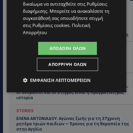
δικαίωμα να αντιταχθείτε στις
Ρυθμίσεις
Hot this week
διαφήμισης
. Μπορείτε να ανακαλέσετε τη
συγκατάθεσή σας οποιαδήποτε στιγμή
UPDATES
στις
Ρυθμίσεις cookies
.
Πολιτική
ΙΣΑΑΚ-ΣΟΛΩΜΟΥ: Κλείνουν συμβολικά οδοφράγματα
Απορρήτου
την Παρασκευή – Πού και τι ώρα θα γίνουν οι δράσεις
UPDATES
ΑΠΟΔΟΧΉ ΌΛΩΝ
ΣΥΛΛΗΨΕΙΣ: 161 οδηγοί με υπερβολική ταχύτητα σε
μία νύχτα – Η παράβαση που κυριάρχησε στους
ΑΠΌΡΡΙΨΗ ΌΛΩΝ
ελέγχους
STORIES
ΕΜΦΆΝΙΣΗ ΛΕΠΤΟΜΕΡΕΙΏΝ
ΓΕΝΕΘΛΙΟΣ ΗΜΕΡΑ: Η ηλικία είναι μόνο ένας αριθμός –
Οι άνθρωποι και οι στιγμές είναι η πραγματική μας
ιστορία
STORIES
ΕΛΕΝΑ ΑΝΤΩΝΙΑΔΟΥ: Αγώνας ζωής για τη 37χρονη
μητέρα τριών παιδιών – Έρανος για τη θεραπεία της
στην Αγγλία