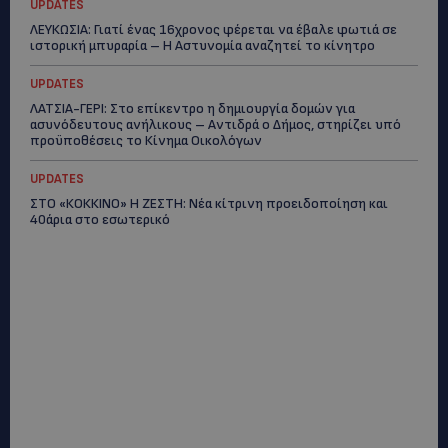
UPDATES
ΛΕΥΚΩΣΙΑ: Γιατί ένας 16χρονος φέρεται να έβαλε φωτιά σε
ιστορική μπυραρία – Η Αστυνομία αναζητεί το κίνητρο
UPDATES
ΛΑΤΣΙΑ-ΓΕΡΙ: Στο επίκεντρο η δημιουργία δομών για
ασυνόδευτους ανήλικους – Αντιδρά ο Δήμος, στηρίζει υπό
προϋποθέσεις το Κίνημα Οικολόγων
UPDATES
ΣΤΟ «ΚΟΚΚΙΝΟ» Η ΖΕΣΤΗ: Νέα κίτρινη προειδοποίηση και
40άρια στο εσωτερικό