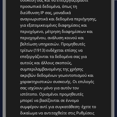
προσωπικά δεδομένα, όπως τη
διεύθυνση IP σας, μοναδικά
αναγνωριστικά και δεδομένα περιήγησης,
για εξατομικευμένες διαφημίσεις και
περιεχόμενο, μέτρηση διαφημίσεων και
περιεχομένου, ανάλυση κοινού και
βελτίωση υπηρεσιών.
Προμηθευτές
τρίτων (1913)
ενδέχεται επίσης να
επεξεργάζονται τα δεδομένα σας για
αυτούς και άλλους σκοπούς,
συμπεριλαμβανομένης της χρήσης
ακριβών δεδομένων γεωεντοπισμού και
χαρακτηριστικών συσκευής. Οι επιλογές
Topics
σας ισχύουν μόνο για αυτόν τον
ιστότοπο. Ορισμένοι προμηθευτές
UPDATES
μπορεί να βασίζονται σε έννομο
ΚΟΛΟΜΒΙΑ: Στους 77 οι νεκροί από τον σεισμό των 7,4 Ρίχτερ
συμφέρον αντί για συγκατάθεση· έχετε το
– Αγωνία για τον 6χρονο γιο του δημάρχου που αγνοείται
δικαίωμα να αντιταχθείτε στις
Ρυθμίσεις
μέσα στα συντρίμμια