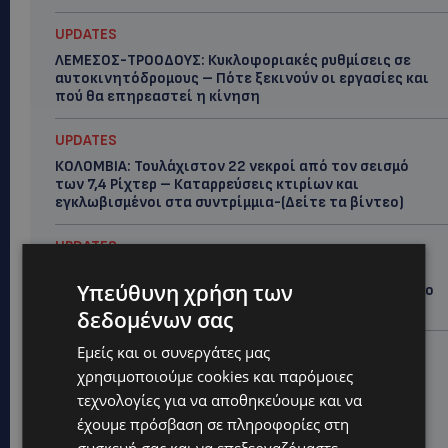
UPDATES
ΛΕΜΕΣΟΣ-ΤΡΟΟΔΟΥΣ: Κυκλοφοριακές ρυθμίσεις σε
αυτοκινητόδρομους – Πότε ξεκινούν οι εργασίες και
πού θα επηρεαστεί η κίνηση
UPDATES
ΚΟΛΟΜΒΙΑ: Τουλάχιστον 22 νεκροί από τον σεισμό
των 7,4 Ρίχτερ – Καταρρεύσεις κτιρίων και
εγκλωβισμένοι στα συντρίμμια-(Δείτε τα βίντεο)
UPDATES
ΝΑΥΤΙΛΙΑΚΟ ΚΕΝΤΡΟ ΣΤΗ ΛΑΡΝΑΚΑ: Στα σκαριά
Υπεύθυνη χρήση των
επένδυση άνω των €100 εκατ. – Ποιος βρίσκεται στο
τιμόνι του μεγάλου project-ΑΠΟΚΛΕΙΣΤΙΚΟ
δεδομένων σας
Εμείς και οι συνεργάτες μας
UPDATES
χρησιμοποιούμε cookies και παρόμοιες
«ΣΕΙΡΗΝΕΣ»: Έπεσαν στη θάλασσα για έναν σκοπό –
120 γυναίκες κολύμπησαν στον Πρωταρά για την
τεχνολογίες για να αποθηκεύουμε και να
Αροδαφνούσα-(Φώτο)
έχουμε πρόσβαση σε πληροφορίες στη
συσκευή σας και να επεξεργαζόμαστε