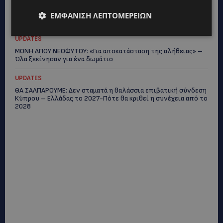
ΜΑΚΑΡΙΟΣ ΔΡΟΥΣΙΩΤΗΣ: «Δεν ξεκινήσαμε μόνοι μας» – Η
ΕΜΦΆΝΙΣΗ ΛΕΠΤΟΜΕΡΕΙΏΝ
Αστυνομία ξεκαθαρίζει πώς άρχισε η έρευνα
UPDATES
ΜΟΝΗ ΑΓΙΟΥ ΝΕΟΦΥΤΟΥ: «Για αποκατάσταση της αλήθειας» –
Όλα ξεκίνησαν για ένα δωμάτιο
UPDATES
ΘΑ ΣΑΛΠΑΡΟΥΜΕ: Δεν σταματά η θαλάσσια επιβατική σύνδεση
Κύπρου – Ελλάδας το 2027-Πότε θα κριθεί η συνέχεια από το
2028