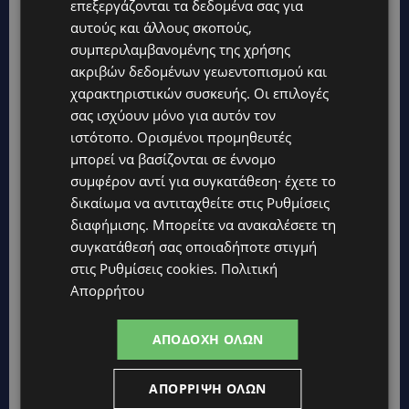
επεξεργάζονται τα δεδομένα σας για
UPDATES
αυτούς και άλλους σκοπούς,
ΦΕΙΔΙΑΣ ΠΑΝΑΓΙΩΤΟΥ: Η εμφάνισή του στην εκδήλωση για
συμπεριλαμβανομένης της χρήσης
Ισαάκ και Σολωμού προκάλεσε αντιδράσεις – «Ασέβεια προς
ακριβών δεδομένων γεωεντοπισμού και
τους νεκρούς»-(Φώτο)
χαρακτηριστικών συσκευής. Οι επιλογές
UPDATES
σας ισχύουν μόνο για αυτόν τον
ΔΗΜΟΣ ΛΑΤΣΙΩΝ – ΓΕΡΙΟΥ: Πάνω από 8.000 υπογραφές κατά
ιστότοπο. Ορισμένοι προμηθευτές
των Δομών Ανηλίκων – Ζητούν γραπτή δέσμευση από το
Κράτος
μπορεί να βασίζονται σε έννομο
συμφέρον αντί για συγκατάθεση· έχετε το
UPDATES
δικαίωμα να αντιταχθείτε στις
Ρυθμίσεις
ΑΓΙΟΣ ΙΩΑΝΝΗΣ ΠΙΤΣΙΛΙΑΣ: Ξανανοίγει η πισίνα του χωριού –
διαφήμισης
. Μπορείτε να ανακαλέσετε τη
Μια ανάσα δροσιάς για κατοίκους και επισκέπτες
συγκατάθεσή σας οποιαδήποτε στιγμή
LIFESTYLE
στις
Ρυθμίσεις cookies
.
Πολιτική
ΕΛΕΝΑ ΠΑΠΑΔΟΠΟΥΛΟΥ: Από τη σκηνή στην Αντιπροεδρία του
Απορρήτου
ΘΟΚ – «Μεγάλη τιμή και μεγάλη ευθύνη»
VIBE NEWS
ΑΠΟΔΟΧΉ ΌΛΩΝ
ARLA PROTEIN: Συνεχίζει να καινοτομεί με το Arla Protein Food
to Go.
ΑΠΌΡΡΙΨΗ ΌΛΩΝ
UPDATES