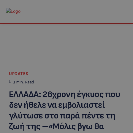
UPDATES
1
min.
Read
ΕΛΛΑΔΑ: 26χρονη έγκυος που
δεν ήθελε να εμβολιαστεί
γλύτωσε στο παρά πέντε τη
ζωή της –«Μόλις βγω θα