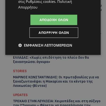
στις
Ρυθμίσεις cookies
.
Πολιτική
ΤΑΣΟΣ ΧΑΤΖΗΓΙΟΒΑΝΗΣ: Η συγκλονιστική ιστορία του
Απορρήτου
12χρονου Δημήτρη και η δωρεά των 12.500 ευρώ που
του έδωσε ελπίδα
ΑΠΟΔΟΧΉ ΌΛΩΝ
STORIES
ΕΞΩΤΙΚΑ ΖΩΑ ΣΤΗΝ ΚΥΠΡΟ: Πότε επιτρέπεται και
ΑΠΌΡΡΙΨΗ ΌΛΩΝ
πότε απαγορεύεται να έχεις μαϊμού ως κατοικίδιο –
Ποια ζώα μπορείς να διατηρείς νόμιμα
ΕΜΦΆΝΙΣΗ ΛΕΠΤΟΜΕΡΕΙΏΝ
UPDATES
ΧΩΡΙΣ ΣΩΣΣΙΒΙΟ Η ΘΑΛΑΣΣΙΑ ΣΥΝΔΕΣΗ ΚΥΠΡΟΥ-
ΕΛΛΑΔΑΣ: «Χωρίς επιδότηση το πλοίο δεν θα
ξανασηκώσει άγκυρα»
STORIES
ΜΑΡΙΝΟΣ ΚΩΝΣΤΑΝΤΙΝΙΔΗΣ: Οι πρωτοβουλίες για να
ξαναζωντανέψει η Μακαρίου και το κέντρο της
Λευκωσίας-(Βίντεο)
UPDATES
ΤΡΟΧΑΙΟ ΣΤΗΝ ΛΕΥΚΩΣΙΑ: Χειροπέδες και στη σύζυγο
του 27χρονου – Φέρεται να παραπλάνησε την