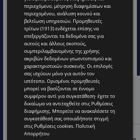
περιεχόμενο, μέτρηση διαφημίσεων και
περιεχομένου, ανάλυση κοινού και
βελτίωση υπηρεσιών.
Προμηθευτές
τρίτων (1913)
ενδέχεται επίσης να
επεξεργάζονται τα δεδομένα σας για
αυτούς και άλλους σκοπούς,
συμπεριλαμβανομένης της χρήσης
ακριβών δεδομένων γεωεντοπισμού και
χαρακτηριστικών συσκευής. Οι επιλογές
σας ισχύουν μόνο για αυτόν τον
ιστότοπο. Ορισμένοι προμηθευτές
Hot this week
μπορεί να βασίζονται σε έννομο
συμφέρον αντί για συγκατάθεση· έχετε το
UPDATES
δικαίωμα να αντιταχθείτε στις
Ρυθμίσεις
ΚΙΤΡΙΝΗ ΠΡΟΕΙΔΟΠΟΙΗΣΗ: Έτοιμοι για παραλία –
διαφήμισης
. Μπορείτε να ανακαλέσετε τη
Στους 40°C και σήμερα η Κύπρος-Πότε θα τεθεί σε
ισχύ
συγκατάθεσή σας οποιαδήποτε στιγμή
στις
Ρυθμίσεις cookies
.
Πολιτική
UPDATES
Απορρήτου
ΦΕΙΔΙΑΣ ΠΑΝΑΓΙΩΤΟΥ: Η εμφάνισή του στην εκδήλωση