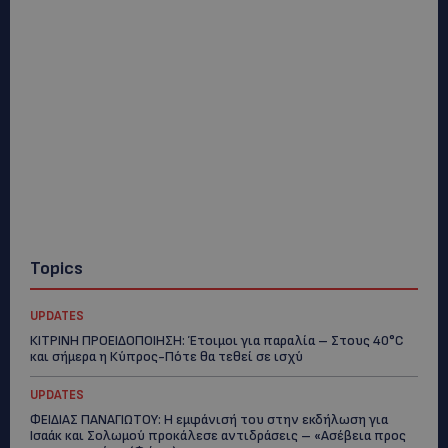
Topics
UPDATES
ΚΙΤΡΙΝΗ ΠΡΟΕΙΔΟΠΟΙΗΣΗ: Έτοιμοι για παραλία – Στους 40°C
και σήμερα η Κύπρος-Πότε θα τεθεί σε ισχύ
UPDATES
ΦΕΙΔΙΑΣ ΠΑΝΑΓΙΩΤΟΥ: Η εμφάνισή του στην εκδήλωση για
Ισαάκ και Σολωμού προκάλεσε αντιδράσεις – «Ασέβεια προς