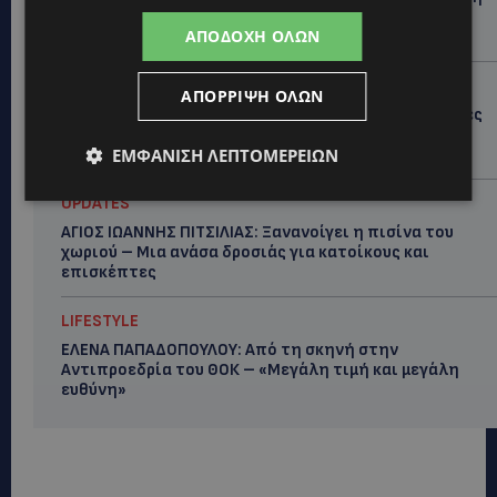
για Ισαάκ και Σολωμού προκάλεσε αντιδράσεις –
ΑΠΟΔΟΧΉ ΌΛΩΝ
«Ασέβεια προς τους νεκρούς»-(Φώτο)
UPDATES
ΑΠΌΡΡΙΨΗ ΌΛΩΝ
ΔΗΜΟΣ ΛΑΤΣΙΩΝ – ΓΕΡΙΟΥ: Πάνω από 8.000 υπογραφές
κατά των Δομών Ανηλίκων – Ζητούν γραπτή
δέσμευση από το Κράτος
ΕΜΦΆΝΙΣΗ ΛΕΠΤΟΜΕΡΕΙΏΝ
UPDATES
ΑΓΙΟΣ ΙΩΑΝΝΗΣ ΠΙΤΣΙΛΙΑΣ: Ξανανοίγει η πισίνα του
χωριού – Μια ανάσα δροσιάς για κατοίκους και
επισκέπτες
LIFESTYLE
ΕΛΕΝΑ ΠΑΠΑΔΟΠΟΥΛΟΥ: Από τη σκηνή στην
Αντιπροεδρία του ΘΟΚ – «Μεγάλη τιμή και μεγάλη
ευθύνη»