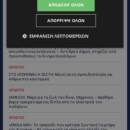
ΚΑΤΑΓΓΕΛΙΑ: Για άνδρα που φέρεται να παρενοχλούσε
ΑΠΟΔΟΧΉ ΌΛΩΝ
γυναίκες στο Δασούδι – Σε εξέλιξη οι αστυνομικές έρευνες
UPDATES
ΑΠΌΡΡΙΨΗ ΌΛΩΝ
ΛΕΥΚΩΣΙΑ: Γιατί ένας 16χρονος φέρεται να έβαλε φωτιά σε
ιστορική μπυραρία – Η Αστυνομία αναζητεί το κίνητρο
ΕΜΦΆΝΙΣΗ ΛΕΠΤΟΜΕΡΕΙΏΝ
UPDATES
ΛΑΤΣΙΑ-ΓΕΡΙ: Στο επίκεντρο η δημιουργία δομών για
ασυνόδευτους ανήλικους – Αντιδρά ο Δήμος, στηρίζει υπό
προϋποθέσεις το Κίνημα Οικολόγων
UPDATES
ΣΤΟ «ΚΟΚΚΙΝΟ» Η ΖΕΣΤΗ: Νέα κίτρινη προειδοποίηση και
40άρια στο εσωτερικό
UPDATES
ΛΕΜΕΣΟΣ: Μάχη για τη ζωή του δίνει 18χρονος – Βρέθηκε
βαριά τραυματισμένος δίπλα από το ηλεκτρικό του
ποδήλατο
UPDATES
«ENOLA GAY»: Το τραγούδι που κράτησε ζωντανή τη μνήμη
της Χιροσίμα – 81 χρόνια από τη μέρα που άλλαξε την