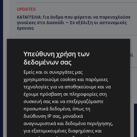
UPDATES
ΚΑΤΑΓΓΕΛΙΑ: Για άνδρα που φέρεται να παρενοχλούσε
γυναίκες στο Δασούδι – Σε εξέλιξη οι αστυνομικές
έρευνες
UPDATES
ΛΕΥΚΩΣΙΑ: Γιατί ένας 16χρονος φέρεται να έβαλε
Υπεύθυνη χρήση των
φωτιά σε ιστορική μπυραρία – Η Αστυνομία αναζητεί
το κίνητρο
δεδομένων σας
Εμείς και οι συνεργάτες μας
UPDATES
χρησιμοποιούμε cookies και παρόμοιες
ΛΑΤΣΙΑ-ΓΕΡΙ: Στο επίκεντρο η δημιουργία δομών για
τεχνολογίες για να αποθηκεύουμε και να
ασυνόδευτους ανήλικους – Αντιδρά ο Δήμος,
στηρίζει υπό προϋποθέσεις το Κίνημα Οικολόγων
έχουμε πρόσβαση σε πληροφορίες στη
συσκευή σας και να επεξεργαζόμαστε
προσωπικά δεδομένα, όπως τη
διεύθυνση IP σας, μοναδικά
αναγνωριστικά και δεδομένα περιήγησης,
για εξατομικευμένες διαφημίσεις και