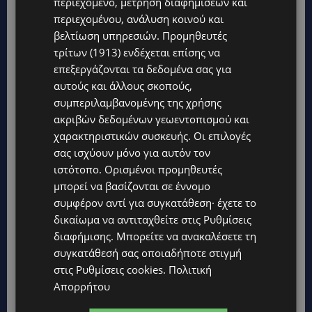
περιεχόμενο, μέτρηση διαφημίσεων και
περιεχομένου, ανάλυση κοινού και
βελτίωση υπηρεσιών.
Προμηθευτές
τρίτων (1913)
ενδέχεται επίσης να
επεξεργάζονται τα δεδομένα σας για
αυτούς και άλλους σκοπούς,
συμπεριλαμβανομένης της χρήσης
ακριβών δεδομένων γεωεντοπισμού και
χαρακτηριστικών συσκευής. Οι επιλογές
σας ισχύουν μόνο για αυτόν τον
Topics
ιστότοπο. Ορισμένοι προμηθευτές
μπορεί να βασίζονται σε έννομο
STORIES
συμφέρον αντί για συγκατάθεση· έχετε το
ΓΕΝΕΘΛΙΟΣ ΗΜΕΡΑ: Η ηλικία είναι μόνο ένας αριθμός – Οι
άνθρωποι και οι στιγμές είναι η πραγματική μας ιστορία
δικαίωμα να αντιταχθείτε στις
Ρυθμίσεις
διαφήμισης
. Μπορείτε να ανακαλέσετε τη
STORIES
συγκατάθεσή σας οποιαδήποτε στιγμή
ΕΛΕΝΑ ΑΝΤΩΝΙΑΔΟΥ: Αγώνας ζωής για τη 37χρονη μητέρα
στις
Ρυθμίσεις cookies
.
Πολιτική
τριών παιδιών – Έρανος για τη θεραπεία της στην Αγγλία
Απορρήτου
UPDATES