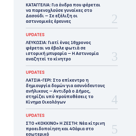
ΚΑΤΑΓΓΕΛΙΑ: Για άνδρα που φέρεται
να παρενοχλούσε γυναίκες στο
Δασούδι – Σε εξέλιξη οι
αστυνομικές έρευνες
UPDATES
ΛΕΥΚΩΣΙΑ: Γιατί ένας 16χρονος
φέρεται να έβαλε φωτιά σε
ιστορική μπυραρία – Η Αστυνομία
αναζητεί το κίνητρο
UPDATES
ΛΑΤΣΙΑ-ΓΕΡΙ: Στο επίκεντρο η
δημιουργία δομών για ασυνόδευτους
ανήλικους – Αντιδρά ο Δήμος,
στηρίζει υπό προϋποθέσεις το
Κίνημα Οικολόγων
UPDATES
ΣΤΟ «ΚΟΚΚΙΝΟ» Η ΖΕΣΤΗ: Νέα κίτρινη
προειδοποίηση και 40άρια στο
εσωτερικό