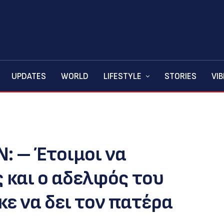
UPDATES
WORLD
LIFESTYLE
STORIES
VI
: – Έτοιμοι να
 και ο αδελφός του
ε να δει τον πατέρα