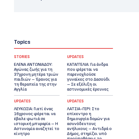
Topics
STORIES
UPDATES
ΕΛΕΝΑ ΑΝΤΩΝΙΑΔΟΥ:
ΚΑΤΑΓΓΕΛΙΑ: Για άνδρα
Αγώνας ζωής για τη
που φέρεται να
37χρονη μητέρα τριών
παρενοχλούσε
παιδιών – Έρανος για
γυναίκες στο Δασούδι
τη θεραπεία της στην
– Σε εξέλιξη οι
Αγγλία
αστυνομικές έρευνες
UPDATES
UPDATES
ΛΕΥΚΩΣΙΑ: Γιατί ένας
ΛΑΤΣΙΑ-ΓΕΡΙ: Στο
16χρονος φέρεται να
επίκεντρο η
έβαλε φωτιά σε
δημιουργία δομών για
ιστορική μπυραρία – Η
ασυνόδευτους
Αστυνομία αναζητεί το
ανήλικους – Αντιδρά ο
κίνητρο
Δήμος, στηρίζει υπό
προϋποθέσεις το