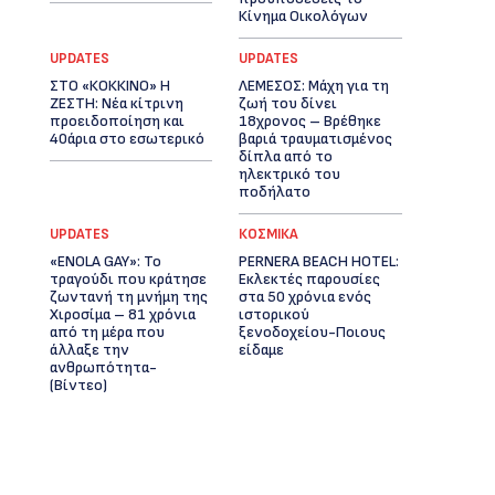
Κίνημα Οικολόγων
UPDATES
UPDATES
ΣΤΟ «ΚΟΚΚΙΝΟ» Η
ΛΕΜΕΣΟΣ: Μάχη για τη
ΖΕΣΤΗ: Νέα κίτρινη
ζωή του δίνει
προειδοποίηση και
18χρονος – Βρέθηκε
40άρια στο εσωτερικό
βαριά τραυματισμένος
δίπλα από το
ηλεκτρικό του
ποδήλατο
UPDATES
ΚΟΣΜΙΚΑ
«ENOLA GAY»: Το
PERNERA BEACH HOTEL:
τραγούδι που κράτησε
Εκλεκτές παρουσίες
ζωντανή τη μνήμη της
στα 50 χρόνια ενός
Χιροσίμα – 81 χρόνια
ιστορικού
από τη μέρα που
ξενοδοχείου-Ποιους
άλλαξε την
είδαμε
ανθρωπότητα-
(Bίντεο)