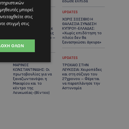
καρδιές
έδωσε ελπίδα
κτηριστικών
ομηθευτές μπορεί
STORIES
UPDATES
ντιταχθείτε στις
ΕΞΩΤΙΚΑ ΖΩΑ ΣΤΗΝ
ΧΩΡΙΣ ΣΩΣΣΙΒΙΟ Η
τε στιγμή στις
ΚΥΠΡΟ: Πότε
ΘΑΛΑΣΣΙΑ ΣΥΝΔΕΣΗ
επιτρέπεται και πότε
ΚΥΠΡΟΥ-ΕΛΛΑΔΑΣ:
απαγορεύεται να έχεις
«Χωρίς επιδότηση το
μαϊμού ως κατοικίδιο –
πλοίο δεν θα
Ποια ζώα μπορείς να
ξανασηκώσει άγκυρα»
ΔΟΧΉ ΌΛΩΝ
διατηρείς νόμιμα
STORIES
UPDATES
ΜΑΡΙΝΟΣ
ΤΡΟΧΑΙΟ ΣΤΗΝ
ΚΩΝΣΤΑΝΤΙΝΙΔΗΣ: Οι
ΛΕΥΚΩΣΙΑ: Χειροπέδες
πρωτοβουλίες για να
και στη σύζυγο του
ξαναζωντανέψει η
27χρονου – Φέρεται
Μακαρίου και το
να παραπλάνησε την
κέντρο της
Αστυνομία
Λευκωσίας-(Βίντεο)