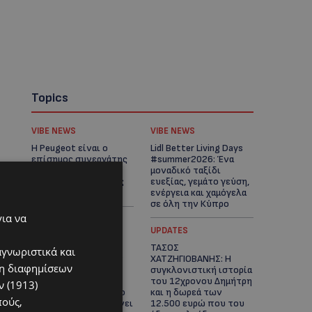
Topics
VIBE NEWS
VIBE NEWS
Η Peugeot είναι ο
Lidl Better Living Days
επίσημος συνεργάτης
#summer2026: Ένα
του Φεστιβάλ
μοναδικό ταξίδι
Κινηματογράφου της
ευεξίας, γεμάτο γεύση,
Βενετίας
ενέργεια και χαμόγελα
σε όλη την Κύπρο
για να
ΚΑΤΟΙΚΙΔΙΑ
UPDATES
ΠΑΓΚΟΣΜΙΑ ΗΜΕΡΑ
ΤΑΣΟΣ
αγνωριστικά και
ΓΑΤΑΣ: Χιλιάδες στην
ΧΑΤΖΗΓΙΟΒΑΝΗΣ: Η
ση διαφημίσεων
Κύπρο, καθεμία
συγκλονιστική ιστορία
μοναδική – Το
του 12χρονου Δημήτρη
 (1913)
χαδιάρικο τετράποδο
και η δωρεά των
πούς,
με τη ματιά που λιώνει
12.500 ευρώ που του