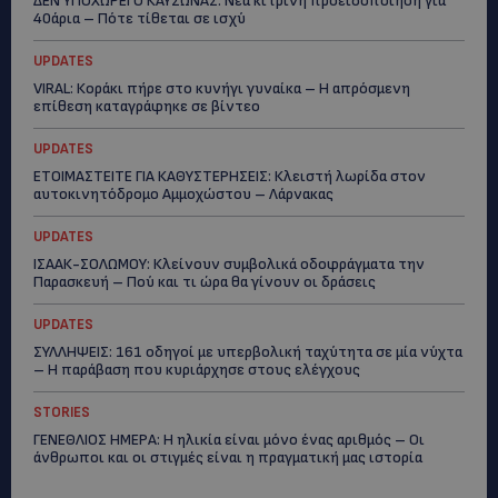
ΔΕΝ ΥΠΟΧΩΡΕΙ Ο ΚΑΥΣΩΝΑΣ: Νέα κίτρινη προειδοποίηση για
40άρια – Πότε τίθεται σε ισχύ
UPDATES
VIRAL: Κοράκι πήρε στο κυνήγι γυναίκα – Η απρόσμενη
επίθεση καταγράφηκε σε βίντεο
UPDATES
ΕΤΟΙΜΑΣΤΕΙΤΕ ΓΙΑ ΚΑΘΥΣΤΕΡΗΣΕΙΣ: Κλειστή λωρίδα στον
αυτοκινητόδρομο Αμμοχώστου – Λάρνακας
UPDATES
ΙΣΑΑΚ-ΣΟΛΩΜΟΥ: Κλείνουν συμβολικά οδοφράγματα την
Παρασκευή – Πού και τι ώρα θα γίνουν οι δράσεις
UPDATES
ΣΥΛΛΗΨΕΙΣ: 161 οδηγοί με υπερβολική ταχύτητα σε μία νύχτα
– Η παράβαση που κυριάρχησε στους ελέγχους
STORIES
ΓΕΝΕΘΛΙΟΣ ΗΜΕΡΑ: Η ηλικία είναι μόνο ένας αριθμός – Οι
άνθρωποι και οι στιγμές είναι η πραγματική μας ιστορία