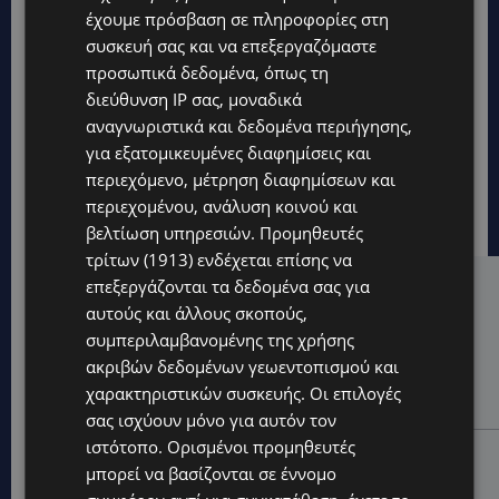
έχουμε πρόσβαση σε πληροφορίες στη
συσκευή σας και να επεξεργαζόμαστε
προσωπικά δεδομένα, όπως τη
διεύθυνση IP σας, μοναδικά
αναγνωριστικά και δεδομένα περιήγησης,
για εξατομικευμένες διαφημίσεις και
περιεχόμενο, μέτρηση διαφημίσεων και
περιεχομένου, ανάλυση κοινού και
βελτίωση υπηρεσιών.
Προμηθευτές
τρίτων (1913)
ενδέχεται επίσης να
επεξεργάζονται τα δεδομένα σας για
Hot this week
αυτούς και άλλους σκοπούς,
STORIES
συμπεριλαμβανομένης της χρήσης
ΜΑΡΙΝΟΣ ΚΩΝΣΤΑΝΤΙΝΙΔΗΣ: Οι πρωτοβουλίες για να
ακριβών δεδομένων γεωεντοπισμού και
ξαναζωντανέψει η Μακαρίου και το κέντρο της
χαρακτηριστικών συσκευής. Οι επιλογές
Λευκωσίας-(Βίντεο)
σας ισχύουν μόνο για αυτόν τον
ιστότοπο. Ορισμένοι προμηθευτές
UPDATES
μπορεί να βασίζονται σε έννομο
ΤΡΟΧΑΙΟ ΣΤΗΝ ΛΕΥΚΩΣΙΑ: Χειροπέδες και στη σύζυγο