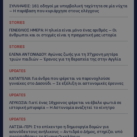
ΣΥΛΛΗΨΕΙΣ: 161 οδηγοί με υπερβολική ταχύτητα σε μία νύχτα
– Η παράβαση που κυριάρχησε στους ελέγχους
STORIES
ΓΕΝΕΘΛΙΟΣ ΗΜΕΡΑ: Η ηλικία είναι μόνο ένας αριθμός – Οι
άνθρωποι και οι στιγμές είναι η πραγματική μας ιστορία
STORIES
ΕΛΕΝΑ ΑΝΤΩΝΙΑΔΟΥ: Αγώνας ζωής για τη 37χρονη μητέρα
τριών παιδιών – Έρανος για τη θεραπεία της στην Αγγλία
UPDATES
ΚΑΤΑΓΓΕΛΙΑ: Για άνδρα που φέρεται να παρενοχλούσε
γυναίκες στο Δασούδι – Σε εξέλιξη οι αστυνομικές έρευνες
UPDATES
ΛΕΥΚΩΣΙΑ: Γιατί ένας 16χρονος φέρεται να έβαλε φωτιά σε
ιστορική μπυραρία – Η Αστυνομία αναζητεί το κίνητρο
UPDATES
ΛΑΤΣΙΑ-ΓΕΡΙ: Στο επίκεντρο η δημιουργία δομών για
ασυνόδευτους ανήλικους – Αντιδρά ο Δήμος, στηρίζει υπό
προϋποθέσεις το Κίνημα Οικολόγων