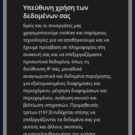
Φολέγανδρο. Ο θάνατος της, προήλθε από
Υπεύθυνη χρήση των
πνιγμό
δια θαλάσσιου ύδατος επί βάθους
δεδομένων σας
κακώσεων. Ενώ υπήρχε τραύματα με την
Εμείς και οι συνεργάτες μας
πτώση εντούτοις η κοπέλα είτε είχε χάσει τις
χρησιμοποιούμε cookies και παρόμοιες
αισθήσεις της όταν έπεσε στο νερό, είτε είχε
τεχνολογίες για να αποθηκεύουμε και να
τραύματα που την καθιστούσαν ανήμπορη να
έχουμε πρόσβαση σε πληροφορίες στη
συσκευή σας και να επεξεργαζόμαστε
κολυμπήσει, με αποτέλεσμα τον πνιγμό της.
προσωπικά δεδομένα, όπως τη
Πάντως σοκ προκαλεί το γεγονός ότι ήταν
διεύθυνση IP σας, μοναδικά
ακόμη ζωντανή όταν έπεσε στη θάλασσα.
αναγνωριστικά και δεδομένα περιήγησης,
για εξατομικευμένες διαφημίσεις και
Πηγή:Protothema
περιεχόμενο, μέτρηση διαφημίσεων και
περιεχομένου, ανάλυση κοινού και
βελτίωση υπηρεσιών.
Προμηθευτές
τρίτων (1913)
ενδέχεται επίσης να
επεξεργάζονται τα δεδομένα σας για
αυτούς και άλλους σκοπούς,
συμπεριλαμβανομένης της χρήσης