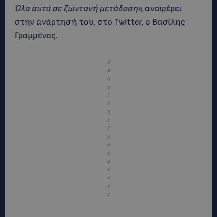
Όλα αυτά σε ζωντανή μετάδοση»,
αναφέρει
στην ανάρτησή του, στο Twitter, ο Βασίλης
Γραμμένος.
O
B
α
σ
ί
λ
η
ς
Γ
ρ
α
μ
μ
έ
ν
ο
ς