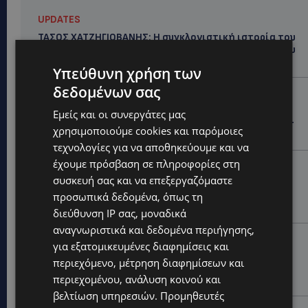
UPDATES
ΤΑΣΟΣ ΧΑΤΖΗΓΙΟΒΑΝΗΣ: Η συγκλονιστική ιστορία του
12χρονου Δημήτρη και η δωρεά των 12.500 ευρώ που
του έδωσε ελπίδα
Υπεύθυνη χρήση των
δεδομένων σας
STORIES
ΕΞΩΤΙΚΑ ΖΩΑ ΣΤΗΝ ΚΥΠΡΟ: Πότε επιτρέπεται και
Εμείς και οι συνεργάτες μας
πότε απαγορεύεται να έχεις μαϊμού ως κατοικίδιο –
χρησιμοποιούμε cookies και παρόμοιες
Ποια ζώα μπορείς να διατηρείς νόμιμα
τεχνολογίες για να αποθηκεύουμε και να
έχουμε πρόσβαση σε πληροφορίες στη
UPDATES
συσκευή σας και να επεξεργαζόμαστε
ΧΩΡΙΣ ΣΩΣΣΙΒΙΟ Η ΘΑΛΑΣΣΙΑ ΣΥΝΔΕΣΗ ΚΥΠΡΟΥ-
ΕΛΛΑΔΑΣ: «Χωρίς επιδότηση το πλοίο δεν θα
προσωπικά δεδομένα, όπως τη
ξανασηκώσει άγκυρα»
διεύθυνση IP σας, μοναδικά
αναγνωριστικά και δεδομένα περιήγησης,
STORIES
για εξατομικευμένες διαφημίσεις και
ΜΑΡΙΝΟΣ ΚΩΝΣΤΑΝΤΙΝΙΔΗΣ: Οι πρωτοβουλίες για να
περιεχόμενο, μέτρηση διαφημίσεων και
ξαναζωντανέψει η Μακαρίου και το κέντρο της
περιεχομένου, ανάλυση κοινού και
Λευκωσίας-(Βίντεο)
βελτίωση υπηρεσιών.
Προμηθευτές