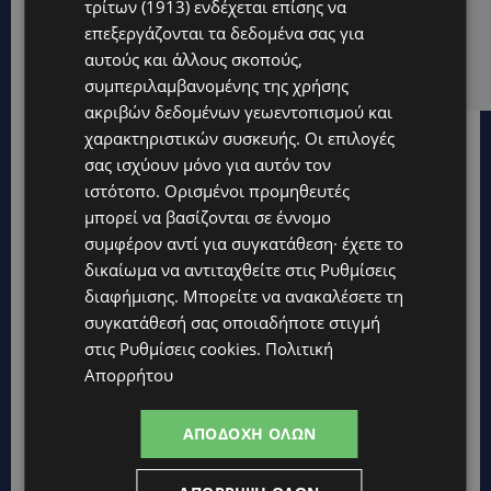
UPDATES
τρίτων (1913)
ενδέχεται επίσης να
επεξεργάζονται τα δεδομένα σας για
ΤΡΟΧΑΙΟ ΣΤΗΝ ΛΕΥΚΩΣΙΑ: Χειροπέδες και στη σύζυγο
του 27χρονου – Φέρεται να παραπλάνησε την
αυτούς και άλλους σκοπούς,
Αστυνομία
συμπεριλαμβανομένης της χρήσης
ακριβών δεδομένων γεωεντοπισμού και
χαρακτηριστικών συσκευής. Οι επιλογές
σας ισχύουν μόνο για αυτόν τον
ιστότοπο. Ορισμένοι προμηθευτές
μπορεί να βασίζονται σε έννομο
συμφέρον αντί για συγκατάθεση· έχετε το
δικαίωμα να αντιταχθείτε στις
Ρυθμίσεις
διαφήμισης
. Μπορείτε να ανακαλέσετε τη
συγκατάθεσή σας οποιαδήποτε στιγμή
στις
Ρυθμίσεις cookies
.
Πολιτική
Απορρήτου
ΑΠΟΔΟΧΉ ΌΛΩΝ
Topics