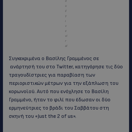
ο
υ
έ
γ
ι
ν
ε
vi
r
al
Συγκεκριμένα ο Βασίλης Γραμμένος σε
ανάρτησή του στο Twitter, κατηγόρησε τις δύο
τραγουδίστριες για παραβίαση των
περιοριστικών μέτρων για την εξάπλωση του
κορωνοϊού. Αυτό που ενόχλησε το Βασίλη
Γραμμένο, ήταν το φιλί που έδωσαν οι δύο
ερμηνεύτριες το βράδι του Σαββάτου στη
σκηνή του «Just the 2 of us».