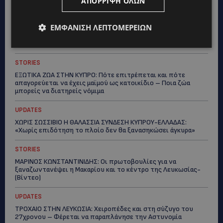
ΑΠΌΡΡΙΨΗ ΌΛΩΝ
UPDATES
ΕΜΦΆΝΙΣΗ ΛΕΠΤΟΜΕΡΕΙΏΝ
ΤΑΣΟΣ ΧΑΤΖΗΓΙΟΒΑΝΗΣ: Η συγκλονιστική ιστορία του
12χρονου Δημήτρη και η δωρεά των 12.500 ευρώ που του
έδωσε ελπίδα
STORIES
ΕΞΩΤΙΚΑ ΖΩΑ ΣΤΗΝ ΚΥΠΡΟ: Πότε επιτρέπεται και πότε
απαγορεύεται να έχεις μαϊμού ως κατοικίδιο – Ποια ζώα
μπορείς να διατηρείς νόμιμα
UPDATES
ΧΩΡΙΣ ΣΩΣΣΙΒΙΟ Η ΘΑΛΑΣΣΙΑ ΣΥΝΔΕΣΗ ΚΥΠΡΟΥ-ΕΛΛΑΔΑΣ:
«Χωρίς επιδότηση το πλοίο δεν θα ξανασηκώσει άγκυρα»
STORIES
ΜΑΡΙΝΟΣ ΚΩΝΣΤΑΝΤΙΝΙΔΗΣ: Οι πρωτοβουλίες για να
ξαναζωντανέψει η Μακαρίου και το κέντρο της Λευκωσίας-
(Βίντεο)
UPDATES
ΤΡΟΧΑΙΟ ΣΤΗΝ ΛΕΥΚΩΣΙΑ: Χειροπέδες και στη σύζυγο του
27χρονου – Φέρεται να παραπλάνησε την Αστυνομία