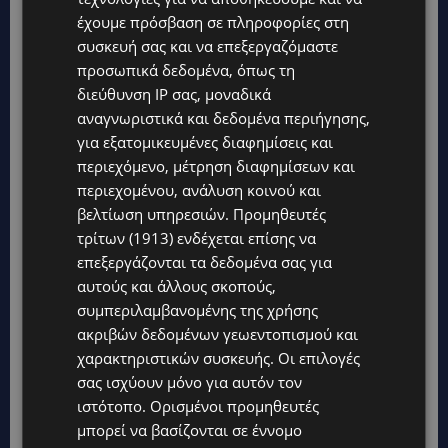
έχουμε πρόσβαση σε πληροφορίες στη
συσκευή σας και να επεξεργαζόμαστε
προσωπικά δεδομένα, όπως τη
διεύθυνση IP σας, μοναδικά
αναγνωριστικά και δεδομένα περιήγησης,
για εξατομικευμένες διαφημίσεις και
Topics
περιεχόμενο, μέτρηση διαφημίσεων και
περιεχομένου, ανάλυση κοινού και
ΚΟΣΜΙΚΑ
βελτίωση υπηρεσιών.
Προμηθευτές
PERNERA BEACH HOTEL: Εκλεκτές παρουσίες στα 50 χρόνια
τρίτων (1913)
ενδέχεται επίσης να
ενός ιστορικού ξενοδοχείου-Ποιους είδαμε
επεξεργάζονται τα δεδομένα σας για
αυτούς και άλλους σκοπούς,
UPDATES
συμπεριλαμβανομένης της χρήσης
ΦΟΝΟΣ ΣΤΗΝ ΚΕΡΥΝΕΙΑ: Νεκρός 40χρονος – Επτά συλλήψεις,
ο ένας τραυματισμένος
ακριβών δεδομένων γεωεντοπισμού και
χαρακτηριστικών συσκευής. Οι επιλογές
UPDATES
σας ισχύουν μόνο για αυτόν τον
ΛΑΡΝΑΚΑ: Παράπονα για την πρόσβαση στην παραλία σκύλων
ιστότοπο. Ορισμένοι προμηθευτές
– Πολίτες ζητούν λύσεις για ηλικιωμένους και άτομα με
αναπηρία-(Φώτο)
μπορεί να βασίζονται σε έννομο