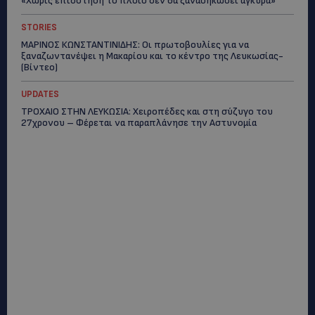
«Χωρίς επιδότηση το πλοίο δεν θα ξανασηκώσει άγκυρα»
STORIES
ΜΑΡΙΝΟΣ ΚΩΝΣΤΑΝΤΙΝΙΔΗΣ: Οι πρωτοβουλίες για να
ξαναζωντανέψει η Μακαρίου και το κέντρο της Λευκωσίας-
(Βίντεο)
UPDATES
ΤΡΟΧΑΙΟ ΣΤΗΝ ΛΕΥΚΩΣΙΑ: Χειροπέδες και στη σύζυγο του
27χρονου – Φέρεται να παραπλάνησε την Αστυνομία