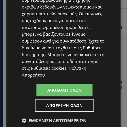
συμπεριλαμβανομένης της χρήσης
Φεστιβάλ Κινηματογράφου της Βενετίας
ακριβών δεδομένων γεωεντοπισμού και
χαρακτηριστικών συσκευής. Οι επιλογές
VIBE NEWS
σας ισχύουν μόνο για αυτόν τον
Lidl Better Living Days #summer2026: Ένα μοναδικό
ιστότοπο. Ορισμένοι προμηθευτές
ταξίδι ευεξίας, γεμάτο γεύση, ενέργεια και χαμόγελα
σε όλη την Κύπρο
μπορεί να βασίζονται σε έννομο
συμφέρον αντί για συγκατάθεση· έχετε το
ΚΑΤΟΙΚΙΔΙΑ
δικαίωμα να αντιταχθείτε στις
Ρυθμίσεις
ΠΑΓΚΟΣΜΙΑ ΗΜΕΡΑ ΓΑΤΑΣ: Χιλιάδες στην Κύπρο,
διαφήμισης
. Μπορείτε να ανακαλέσετε τη
καθεμία μοναδική – Το χαδιάρικο τετράποδο με τη
συγκατάθεσή σας οποιαδήποτε στιγμή
ματιά που λιώνει καρδιές
στις
Ρυθμίσεις cookies
.
Πολιτική
Απορρήτου
UPDATES
ΤΑΣΟΣ ΧΑΤΖΗΓΙΟΒΑΝΗΣ: Η συγκλονιστική ιστορία του
12χρονου Δημήτρη και η δωρεά των 12.500 ευρώ που
ΑΠΟΔΟΧΉ ΌΛΩΝ
του έδωσε ελπίδα
STORIES
ΑΠΌΡΡΙΨΗ ΌΛΩΝ
ΕΞΩΤΙΚΑ ΖΩΑ ΣΤΗΝ ΚΥΠΡΟ: Πότε επιτρέπεται και
πότε απαγορεύεται να έχεις μαϊμού ως κατοικίδιο –
ΕΜΦΆΝΙΣΗ ΛΕΠΤΟΜΕΡΕΙΏΝ
Ποια ζώα μπορείς να διατηρείς νόμιμα