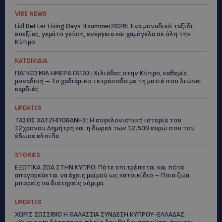
VIBE NEWS
Lidl Better Living Days #summer2026: Ένα μοναδικό ταξίδι
ευεξίας, γεμάτο γεύση, ενέργεια και χαμόγελα σε όλη την
Κύπρο
ΚΑΤΟΙΚΙΔΙΑ
ΠΑΓΚΟΣΜΙΑ ΗΜΕΡΑ ΓΑΤΑΣ: Χιλιάδες στην Κύπρο, καθεμία
μοναδική – Το χαδιάρικο τετράποδο με τη ματιά που λιώνει
καρδιές
UPDATES
ΤΑΣΟΣ ΧΑΤΖΗΓΙΟΒΑΝΗΣ: Η συγκλονιστική ιστορία του
12χρονου Δημήτρη και η δωρεά των 12.500 ευρώ που του
έδωσε ελπίδα
STORIES
ΕΞΩΤΙΚΑ ΖΩΑ ΣΤΗΝ ΚΥΠΡΟ: Πότε επιτρέπεται και πότε
απαγορεύεται να έχεις μαϊμού ως κατοικίδιο – Ποια ζώα
μπορείς να διατηρείς νόμιμα
UPDATES
ΧΩΡΙΣ ΣΩΣΣΙΒΙΟ Η ΘΑΛΑΣΣΙΑ ΣΥΝΔΕΣΗ ΚΥΠΡΟΥ-ΕΛΛΑΔΑΣ: