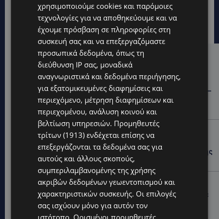
χρησιμοποιούμε cookies και παρόμοιες
τεχνολογίες για να αποθηκεύουμε και να
έχουμε πρόσβαση σε πληροφορίες στη
συσκευή σας και να επεξεργαζόμαστε
προσωπικά δεδομένα, όπως τη
Hot this week
διεύθυνση IP σας, μοναδικά
αναγνωριστικά και δεδομένα περιήγησης,
STORIES
για εξατομικευμένες διαφημίσεις και
ΓΕΝΕΘΛΙΟΣ ΗΜΕΡΑ: Η ηλικία είναι μόνο ένας αριθμός –
περιεχόμενο, μέτρηση διαφημίσεων και
Οι άνθρωποι και οι στιγμές είναι η πραγματική μας
ιστορία
περιεχομένου, ανάλυση κοινού και
βελτίωση υπηρεσιών.
Προμηθευτές
STORIES
τρίτων (1913)
ενδέχεται επίσης να
ΕΛΕΝΑ ΑΝΤΩΝΙΑΔΟΥ: Αγώνας ζωής για τη 37χρονη
επεξεργάζονται τα δεδομένα σας για
μητέρα τριών παιδιών – Έρανος για τη θεραπεία της
αυτούς και άλλους σκοπούς,
στην Αγγλία
συμπεριλαμβανομένης της χρήσης
ακριβών δεδομένων γεωεντοπισμού και
UPDATES
χαρακτηριστικών συσκευής. Οι επιλογές
ΚΑΤΑΓΓΕΛΙΑ: Για άνδρα που φέρεται να παρενοχλούσε
γυναίκες στο Δασούδι – Σε εξέλιξη οι αστυνομικές
σας ισχύουν μόνο για αυτόν τον
έρευνες
ιστότοπο. Ορισμένοι προμηθευτές