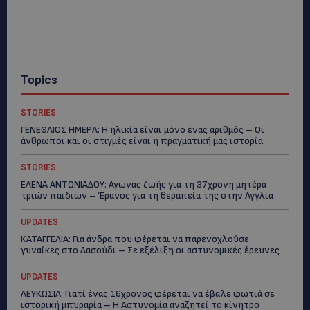
Topics
STORIES
ΓΕΝΕΘΛΙΟΣ ΗΜΕΡΑ: Η ηλικία είναι μόνο ένας αριθμός – Οι
άνθρωποι και οι στιγμές είναι η πραγματική μας ιστορία
STORIES
ΕΛΕΝΑ ΑΝΤΩΝΙΑΔΟΥ: Αγώνας ζωής για τη 37χρονη μητέρα
τριών παιδιών – Έρανος για τη θεραπεία της στην Αγγλία
UPDATES
ΚΑΤΑΓΓΕΛΙΑ: Για άνδρα που φέρεται να παρενοχλούσε
γυναίκες στο Δασούδι – Σε εξέλιξη οι αστυνομικές έρευνες
UPDATES
ΛΕΥΚΩΣΙΑ: Γιατί ένας 16χρονος φέρεται να έβαλε φωτιά σε
ιστορική μπυραρία – Η Αστυνομία αναζητεί το κίνητρο