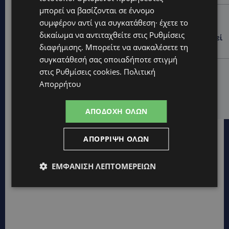
μπορεί να βασίζονται σε έννομο
UPDATES
συμφέρον αντί για συγκατάθεση· έχετε το
ΛΕΥΚΩΣΙΑ: Γιατί ένας 16χρονος φέρεται να έβαλε
δικαίωμα να αντιταχθείτε στις
Ρυθμίσεις
φωτιά σε ιστορική μπυραρία – Η Αστυνομία αναζητεί
διαφήμισης
. Μπορείτε να ανακαλέσετε τη
το κίνητρο
συγκατάθεσή σας οποιαδήποτε στιγμή
UPDATES
στις
Ρυθμίσεις cookies
.
Πολιτική
ΛΑΤΣΙΑ-ΓΕΡΙ: Στο επίκεντρο η δημιουργία δομών για
Απορρήτου
ασυνόδευτους ανήλικους – Αντιδρά ο Δήμος,
στηρίζει υπό προϋποθέσεις το Κίνημα Οικολόγων
ΑΠΟΔΟΧΉ ΌΛΩΝ
ΑΠΌΡΡΙΨΗ ΌΛΩΝ
ΕΜΦΆΝΙΣΗ ΛΕΠΤΟΜΕΡΕΙΏΝ