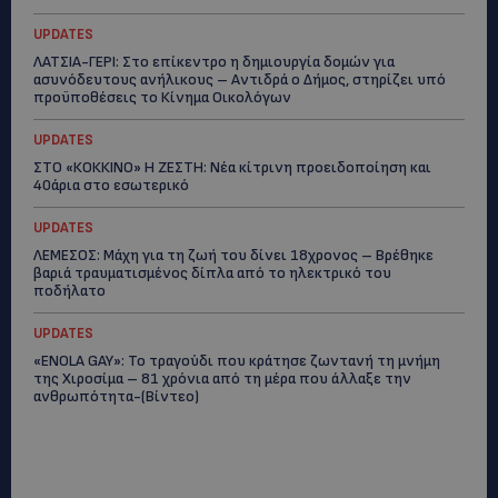
UPDATES
ΛΑΤΣΙΑ-ΓΕΡΙ: Στο επίκεντρο η δημιουργία δομών για
ασυνόδευτους ανήλικους – Αντιδρά ο Δήμος, στηρίζει υπό
προϋποθέσεις το Κίνημα Οικολόγων
UPDATES
ΣΤΟ «ΚΟΚΚΙΝΟ» Η ΖΕΣΤΗ: Νέα κίτρινη προειδοποίηση και
40άρια στο εσωτερικό
UPDATES
ΛΕΜΕΣΟΣ: Μάχη για τη ζωή του δίνει 18χρονος – Βρέθηκε
βαριά τραυματισμένος δίπλα από το ηλεκτρικό του
ποδήλατο
UPDATES
«ENOLA GAY»: Το τραγούδι που κράτησε ζωντανή τη μνήμη
της Χιροσίμα – 81 χρόνια από τη μέρα που άλλαξε την
ανθρωπότητα-(Bίντεο)