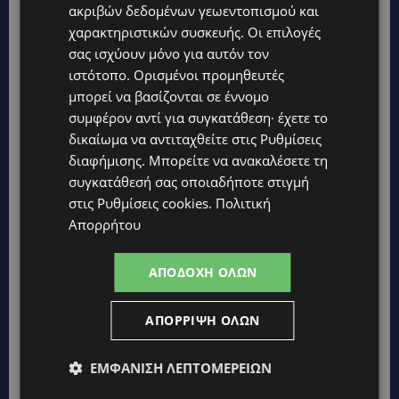
Κύπρο
ακριβών δεδομένων γεωεντοπισμού και
χαρακτηριστικών συσκευής. Οι επιλογές
ΚΑΤΟΙΚΙΔΙΑ
σας ισχύουν μόνο για αυτόν τον
ΠΑΓΚΟΣΜΙΑ ΗΜΕΡΑ ΓΑΤΑΣ: Χιλιάδες στην Κύπρο, καθεμία
ιστότοπο. Ορισμένοι προμηθευτές
μοναδική – Το χαδιάρικο τετράποδο με τη ματιά που λιώνει
καρδιές
μπορεί να βασίζονται σε έννομο
συμφέρον αντί για συγκατάθεση· έχετε το
UPDATES
δικαίωμα να αντιταχθείτε στις
Ρυθμίσεις
ΤΑΣΟΣ ΧΑΤΖΗΓΙΟΒΑΝΗΣ: Η συγκλονιστική ιστορία του
διαφήμισης
. Μπορείτε να ανακαλέσετε τη
12χρονου Δημήτρη και η δωρεά των 12.500 ευρώ που του
έδωσε ελπίδα
συγκατάθεσή σας οποιαδήποτε στιγμή
στις
Ρυθμίσεις cookies
.
Πολιτική
STORIES
Απορρήτου
ΕΞΩΤΙΚΑ ΖΩΑ ΣΤΗΝ ΚΥΠΡΟ: Πότε επιτρέπεται και πότε
απαγορεύεται να έχεις μαϊμού ως κατοικίδιο – Ποια ζώα
μπορείς να διατηρείς νόμιμα
ΑΠΟΔΟΧΉ ΌΛΩΝ
UPDATES
ΧΩΡΙΣ ΣΩΣΣΙΒΙΟ Η ΘΑΛΑΣΣΙΑ ΣΥΝΔΕΣΗ ΚΥΠΡΟΥ-ΕΛΛΑΔΑΣ:
ΑΠΌΡΡΙΨΗ ΌΛΩΝ
«Χωρίς επιδότηση το πλοίο δεν θα ξανασηκώσει άγκυρα»
STORIES
ΕΜΦΆΝΙΣΗ ΛΕΠΤΟΜΕΡΕΙΏΝ
ΜΑΡΙΝΟΣ ΚΩΝΣΤΑΝΤΙΝΙΔΗΣ: Οι πρωτοβουλίες για να