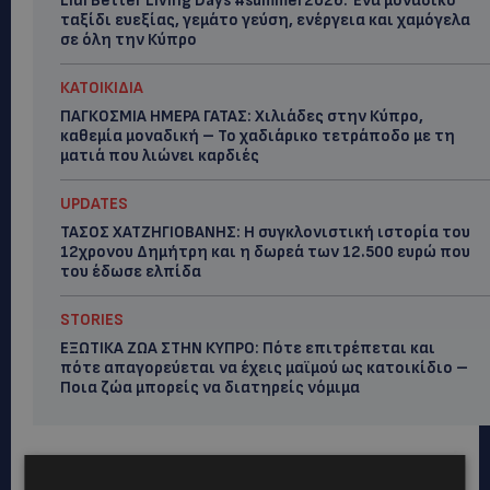
Lidl Better Living Days #summer2026: Ένα μοναδικό
ταξίδι ευεξίας, γεμάτο γεύση, ενέργεια και χαμόγελα
σε όλη την Κύπρο
ΚΑΤΟΙΚΙΔΙΑ
ΠΑΓΚΟΣΜΙΑ ΗΜΕΡΑ ΓΑΤΑΣ: Χιλιάδες στην Κύπρο,
καθεμία μοναδική – Το χαδιάρικο τετράποδο με τη
ματιά που λιώνει καρδιές
UPDATES
ΤΑΣΟΣ ΧΑΤΖΗΓΙΟΒΑΝΗΣ: Η συγκλονιστική ιστορία του
12χρονου Δημήτρη και η δωρεά των 12.500 ευρώ που
του έδωσε ελπίδα
STORIES
ΕΞΩΤΙΚΑ ΖΩΑ ΣΤΗΝ ΚΥΠΡΟ: Πότε επιτρέπεται και
πότε απαγορεύεται να έχεις μαϊμού ως κατοικίδιο –
Ποια ζώα μπορείς να διατηρείς νόμιμα