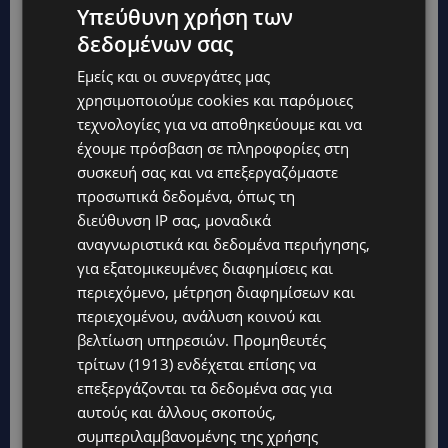
Υπεύθυνη χρήση των
δεδομένων σας
Εμείς και οι συνεργάτες μας
χρησιμοποιούμε cookies και παρόμοιες
τεχνολογίες για να αποθηκεύουμε και να
έχουμε πρόσβαση σε πληροφορίες στη
συσκευή σας και να επεξεργαζόμαστε
προσωπικά δεδομένα, όπως τη
διεύθυνση IP σας, μοναδικά
αναγνωριστικά και δεδομένα περιήγησης,
για εξατομικευμένες διαφημίσεις και
Topics
περιεχόμενο, μέτρηση διαφημίσεων και
περιεχομένου, ανάλυση κοινού και
VIBE NEWS
βελτίωση υπηρεσιών.
Προμηθευτές
Η Peugeot είναι ο επίσημος συνεργάτης του Φεστιβάλ
Κινηματογράφου της Βενετίας
τρίτων (1913)
ενδέχεται επίσης να
επεξεργάζονται τα δεδομένα σας για
VIBE NEWS
αυτούς και άλλους σκοπούς,
Lidl Better Living Days #summer2026: Ένα μοναδικό ταξίδι
συμπεριλαμβανομένης της χρήσης
ευεξίας, γεμάτο γεύση, ενέργεια και χαμόγελα σε όλη την