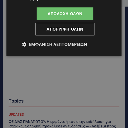
ΑΠΟΔΟΧΉ ΌΛΩΝ
ΑΠΌΡΡΙΨΗ ΌΛΩΝ
ΕΜΦΆΝΙΣΗ ΛΕΠΤΟΜΕΡΕΙΏΝ
Topics
UPDATES
ΦΕΙΔΙΑΣ ΠΑΝΑΓΙΩΤΟΥ: Η εμφάνισή του στην εκδήλωση για
Ισαάκ και Σολωμού προκάλεσε αντιδράσεις – «Ασέβεια προς