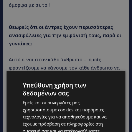
όμορφα με αυτό!!
Θεωρείς ότι οι άντρες έχουν περισσότερες
ανασφάλειες για την εμφάνισή τους, παρά οι
γυναίκες;
Αυτό είναι στον κάθε άνθρωπο… εμείς
φροντίζουμε να κάνουμε τον κάθε άνθρωπο να
νιώθει ξεχωριστός.
Υπεύθυνη χρήση των
δεδομένων σας
Πώς καθορίζεις την έννοια της ομορφιάς;
Εμείς και οι συνεργάτες μας
Ο προσδιορισμός της ομορφιάς δεν είναι
χρησιμοποιούμε cookies και παρόμοιες
εύκολος. Μπορούμε σχετικά να θεωρήσουμε
τεχνολογίες για να αποθηκεύουμε και να
έχουμε πρόσβαση σε πληροφορίες στη
κάτι ως όμορφο αλλά δεν είναι καθόλου το ίδιο
συσκευή σας και να επεξεργαζόμαστε