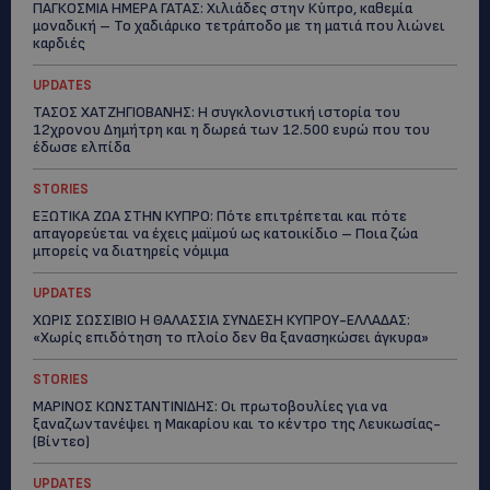
ΠΑΓΚΟΣΜΙΑ ΗΜΕΡΑ ΓΑΤΑΣ: Χιλιάδες στην Κύπρο, καθεμία
μοναδική – Το χαδιάρικο τετράποδο με τη ματιά που λιώνει
καρδιές
UPDATES
ΤΑΣΟΣ ΧΑΤΖΗΓΙΟΒΑΝΗΣ: Η συγκλονιστική ιστορία του
12χρονου Δημήτρη και η δωρεά των 12.500 ευρώ που του
έδωσε ελπίδα
STORIES
ΕΞΩΤΙΚΑ ΖΩΑ ΣΤΗΝ ΚΥΠΡΟ: Πότε επιτρέπεται και πότε
απαγορεύεται να έχεις μαϊμού ως κατοικίδιο – Ποια ζώα
μπορείς να διατηρείς νόμιμα
UPDATES
ΧΩΡΙΣ ΣΩΣΣΙΒΙΟ Η ΘΑΛΑΣΣΙΑ ΣΥΝΔΕΣΗ ΚΥΠΡΟΥ-ΕΛΛΑΔΑΣ:
«Χωρίς επιδότηση το πλοίο δεν θα ξανασηκώσει άγκυρα»
STORIES
ΜΑΡΙΝΟΣ ΚΩΝΣΤΑΝΤΙΝΙΔΗΣ: Οι πρωτοβουλίες για να
ξαναζωντανέψει η Μακαρίου και το κέντρο της Λευκωσίας-
(Βίντεο)
UPDATES