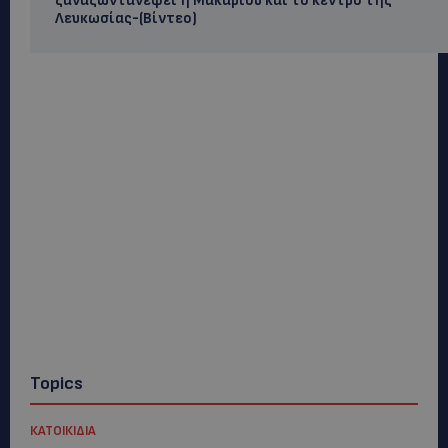
ξαναζωντανέψει η Μακαρίου και το κέντρο της
Λευκωσίας-(Βίντεο)
Topics
ΚΑΤΟΙΚΙΔΙΑ