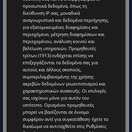
να ορίσουμε το τι είναι ομορφιά… καθετί που
προσωπικά δεδομένα, όπως τη
μας οδηγεί σε ένα ξέφωτο αισθητικής
διεύθυνση IP σας, μοναδικά
απόλαυσης μπορεί να θεωρηθεί ως στοιχείο
αναγνωριστικά και δεδομένα περιήγησης,
ομορφιάς!
για εξατομικευμένες διαφημίσεις και
περιεχόμενο, μέτρηση διαφημίσεων και
περιεχομένου, ανάλυση κοινού και
Skin Glow
,
βελτίωση υπηρεσιών.
Προμηθευτές
τρίτων (1913)
ενδέχεται επίσης να
ΝικΟλαου ΣαριπΟλου 1 & ΛυκαβητοΥ 2401 Εγκωμη-
επεξεργάζονται τα δεδομένα σας για
ΛευκωσΙα.
αυτούς και άλλους σκοπούς,
συμπεριλαμβανομένης της χρήσης
ακριβών δεδομένων γεωεντοπισμού και
Για περισσΟτερες πληροφορΙες στα τηλΕφωνα:
χαρακτηριστικών συσκευής. Οι επιλογές
22255076 & 96000617
σας ισχύουν μόνο για αυτόν τον
ιστότοπο. Ορισμένοι προμηθευτές
μπορεί να βασίζονται σε έννομο
συμφέρον αντί για συγκατάθεση· έχετε το
δικαίωμα να αντιταχθείτε στις
Ρυθμίσεις