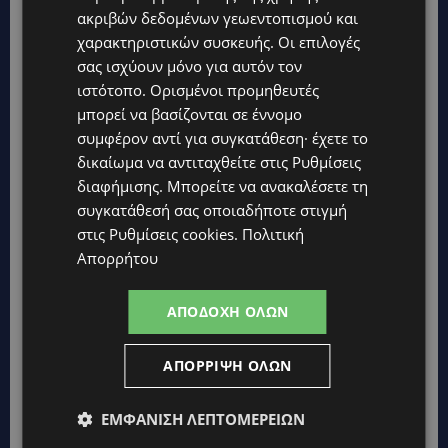
προϋποθέσεις το Κίνημα Οικολόγων
ακριβών δεδομένων γεωεντοπισμού και
UPDATES
χαρακτηριστικών συσκευής. Οι επιλογές
ΣΤΟ «ΚΟΚΚΙΝΟ» Η ΖΕΣΤΗ: Νέα κίτρινη προειδοποίηση και
σας ισχύουν μόνο για αυτόν τον
40άρια στο εσωτερικό
ιστότοπο. Ορισμένοι προμηθευτές
μπορεί να βασίζονται σε έννομο
UPDATES
συμφέρον αντί για συγκατάθεση· έχετε το
ΛΕΜΕΣΟΣ: Μάχη για τη ζωή του δίνει 18χρονος – Βρέθηκε
βαριά τραυματισμένος δίπλα από το ηλεκτρικό του
δικαίωμα να αντιταχθείτε στις
Ρυθμίσεις
ποδήλατο
διαφήμισης
. Μπορείτε να ανακαλέσετε τη
συγκατάθεσή σας οποιαδήποτε στιγμή
UPDATES
στις
Ρυθμίσεις cookies
.
Πολιτική
«ENOLA GAY»: Το τραγούδι που κράτησε ζωντανή τη μνήμη
της Χιροσίμα – 81 χρόνια από τη μέρα που άλλαξε την
Απορρήτου
ανθρωπότητα-(Bίντεο)
ΚΟΣΜΙΚΑ
ΑΠΟΔΟΧΉ ΌΛΩΝ
PERNERA BEACH HOTEL: Εκλεκτές παρουσίες στα 50 χρόνια
ενός ιστορικού ξενοδοχείου-Ποιους είδαμε
ΑΠΌΡΡΙΨΗ ΌΛΩΝ
UPDATES
ΦΟΝΟΣ ΣΤΗΝ ΚΕΡΥΝΕΙΑ: Νεκρός 40χρονος – Επτά συλλήψεις,
ΕΜΦΆΝΙΣΗ ΛΕΠΤΟΜΕΡΕΙΏΝ
ο ένας τραυματισμένος