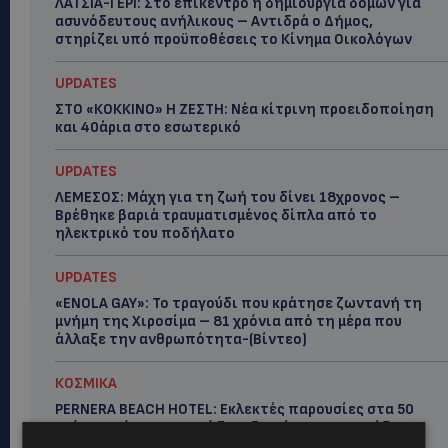
ΛΑΤΣΙΑ-ΓΕΡΙ: Στο επίκεντρο η δημιουργία δομών για
ασυνόδευτους ανήλικους – Αντιδρά ο Δήμος,
στηρίζει υπό προϋποθέσεις το Κίνημα Οικολόγων
UPDATES
ΣΤΟ «ΚΟΚΚΙΝΟ» Η ΖΕΣΤΗ: Νέα κίτρινη προειδοποίηση
και 40άρια στο εσωτερικό
UPDATES
ΛΕΜΕΣΟΣ: Μάχη για τη ζωή του δίνει 18χρονος –
Βρέθηκε βαριά τραυματισμένος δίπλα από το
ηλεκτρικό του ποδήλατο
UPDATES
«ENOLA GAY»: Το τραγούδι που κράτησε ζωντανή τη
μνήμη της Χιροσίμα – 81 χρόνια από τη μέρα που
άλλαξε την ανθρωπότητα-(Bίντεο)
ΚΟΣΜΙΚΑ
PERNERA BEACH HOTEL: Εκλεκτές παρουσίες στα 50
χρόνια ενός ιστορικού ξενοδοχείου-Ποιους είδαμε