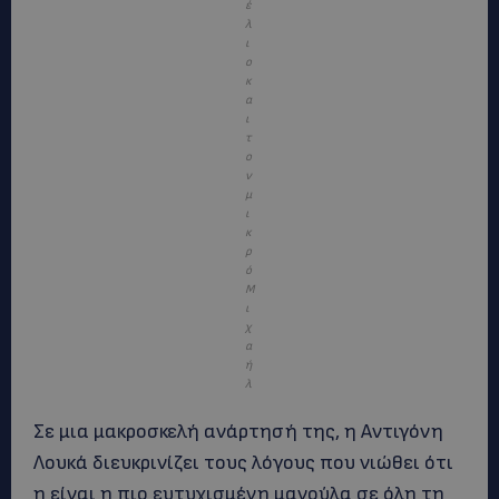
έ
λ
ι
ο
κ
α
ι
τ
ο
ν
μ
ι
κ
ρ
ό
Μ
ι
χ
α
ή
λ
Σε μια μακροσκελή ανάρτησή της, η Αντιγόνη
Λουκά διευκρινίζει τους λόγους που νιώθει ότι
η είναι η πιο ευτυχισμένη μανούλα σε όλη τη