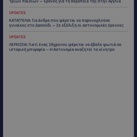
τριών παιδιών – Έρανος για τη θεραπεία της στην Αγγλία
UPDATES
ΚΑΤΑΓΓΕΛΙΑ: Για άνδρα που φέρεται να παρενοχλούσε
γυναίκες στο Δασούδι – Σε εξέλιξη οι αστυνομικές έρευνες
UPDATES
ΛΕΥΚΩΣΙΑ: Γιατί ένας 16χρονος φέρεται να έβαλε φωτιά σε
ιστορική μπυραρία – Η Αστυνομία αναζητεί το κίνητρο