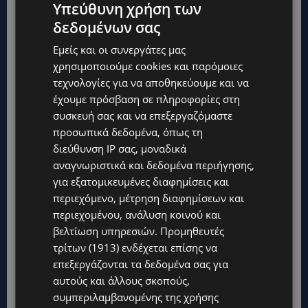
Υπεύθυνη χρήση των
Θεού. Σε ευχαριστώ που με τις δικές σου αγνές
δεδομένων σας
προσευχές που έφτασαν στο Θεό και την
Εμείς και οι συνεργάτες μας
Παναγία έγινα καλά μετά την περιπέτεια της
χρησιμοποιούμε cookies και παρόμοιες
υγείας μου, και έτσι είμαι εδώ και γιορτάζουμε
τεχνολογίες για να αποθηκεύουμε και να
τα γενέθλια σου. Δοξάζω το όνομα του Θεού και
έχουμε πρόσβαση σε πληροφορίες στη
της Παναγίας
συσκευή σας και να επεξεργαζόμαστε
προσωπικά δεδομένα, όπως τη
διεύθυνση IP σας, μοναδικά
Μέσα στο μυαλό μου ζω ξανά και ξανά το θαύμα
αναγνωριστικά και δεδομένα περιήγησης,
της ζωής. Συναισθήματα απόλυτης και
για εξατομικευμένες διαφημίσεις και
ολοκληρωτικής ευτυχίας. Συναισθήματα
περιεχόμενο, μέτρηση διαφημίσεων και
περιεχομένου, ανάλυση κοινού και
πληρότητας και χαράς. Για κάθε μάνα η στιγμή
βελτίωση υπηρεσιών.
Προμηθευτές
που φέρνει στον κόσμο το μωράκι της είναι
τρίτων (1913)
ενδέχεται επίσης να
μοναδική και ανεπανάληπτη. Χρόνια σου πολλά,
επεξεργάζονται τα δεδομένα σας για
γιε μας!! πρίγκιπά μας, σε λατρεύουμε !! Ως τον
αυτούς και άλλους σκοπούς,
ουρανό, ως το φεγγάρι, ως τα αστέρια…..!!!».
συμπεριλαμβανομένης της χρήσης