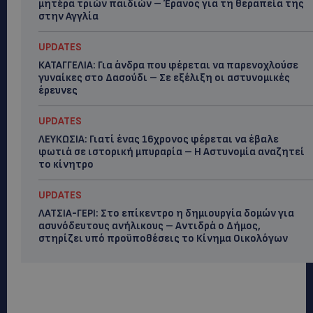
μητέρα τριών παιδιών – Έρανος για τη θεραπεία της
στην Αγγλία
UPDATES
ΚΑΤΑΓΓΕΛΙΑ: Για άνδρα που φέρεται να παρενοχλούσε
γυναίκες στο Δασούδι – Σε εξέλιξη οι αστυνομικές
έρευνες
UPDATES
ΛΕΥΚΩΣΙΑ: Γιατί ένας 16χρονος φέρεται να έβαλε
φωτιά σε ιστορική μπυραρία – Η Αστυνομία αναζητεί
το κίνητρο
UPDATES
ΛΑΤΣΙΑ-ΓΕΡΙ: Στο επίκεντρο η δημιουργία δομών για
ασυνόδευτους ανήλικους – Αντιδρά ο Δήμος,
στηρίζει υπό προϋποθέσεις το Κίνημα Οικολόγων