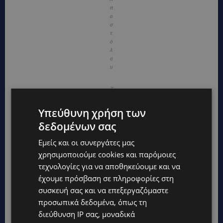
π
ο
σ
τ
ό
λ
ο
υ
Τ
ο
θ
Υπεύθυνη χρήση των
έ
δεδομένων σας
μ
α
τ
Εμείς και οι συνεργάτες μας
η
χρησιμοποιούμε cookies και παρόμοιες
ς
τεχνολογίες για να αποθηκεύουμε και να
β
ά
έχουμε πρόσβαση σε πληροφορίες στη
π
συσκευή σας και να επεξεργαζόμαστε
τ
ι
προσωπικά δεδομένα, όπως τη
σ
διεύθυνση IP σας, μοναδικά
η