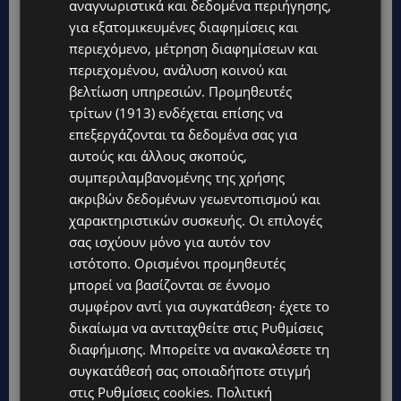
αναγνωριστικά και δεδομένα περιήγησης,
ς
ή
για εξατομικευμένες διαφημίσεις και
τ
περιεχόμενο, μέτρηση διαφημίσεων και
α
ν
περιεχομένου, ανάλυση κοινού και
τ
βελτίωση υπηρεσιών.
Προμηθευτές
ο
μ
τρίτων (1913)
ενδέχεται επίσης να
α
επεξεργάζονται τα δεδομένα σας για
τ
αυτούς και άλλους σκοπούς,
ά
κ
συμπεριλαμβανομένης της χρήσης
ι
ακριβών δεδομένων γεωεντοπισμού και
χαρακτηριστικών συσκευής. Οι επιλογές
σας ισχύουν μόνο για αυτόν τον
ιστότοπο. Ορισμένοι προμηθευτές
μπορεί να βασίζονται σε έννομο
συμφέρον αντί για συγκατάθεση· έχετε το
δικαίωμα να αντιταχθείτε στις
Ρυθμίσεις
διαφήμισης
. Μπορείτε να ανακαλέσετε τη
συγκατάθεσή σας οποιαδήποτε στιγμή
στις
Ρυθμίσεις cookies
.
Πολιτική