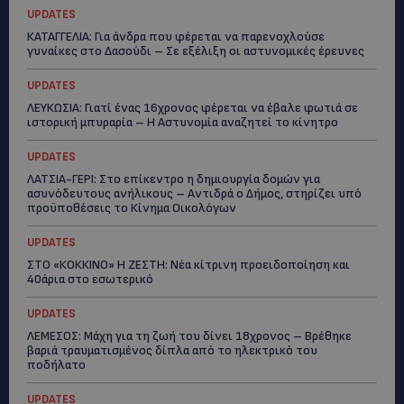
UPDATES
ΚΑΤΑΓΓΕΛΙΑ: Για άνδρα που φέρεται να παρενοχλούσε
γυναίκες στο Δασούδι – Σε εξέλιξη οι αστυνομικές έρευνες
UPDATES
ΛΕΥΚΩΣΙΑ: Γιατί ένας 16χρονος φέρεται να έβαλε φωτιά σε
ιστορική μπυραρία – Η Αστυνομία αναζητεί το κίνητρο
UPDATES
ΛΑΤΣΙΑ-ΓΕΡΙ: Στο επίκεντρο η δημιουργία δομών για
ασυνόδευτους ανήλικους – Αντιδρά ο Δήμος, στηρίζει υπό
προϋποθέσεις το Κίνημα Οικολόγων
UPDATES
ΣΤΟ «ΚΟΚΚΙΝΟ» Η ΖΕΣΤΗ: Νέα κίτρινη προειδοποίηση και
40άρια στο εσωτερικό
UPDATES
ΛΕΜΕΣΟΣ: Μάχη για τη ζωή του δίνει 18χρονος – Βρέθηκε
βαριά τραυματισμένος δίπλα από το ηλεκτρικό του
ποδήλατο
UPDATES