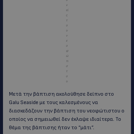
ν
εί
ς
τ
ο
υ
ν
ε
ο
φ
ώ
τι
σ
τ
ο
υ
Μετά την βάπτιση ακολούθησε δείπνο στο
Galu Seaside με τους καλεσμένους να
διασκεδάζουν την βάπτιση του νεοφώτιστου ο
οποίος να σημειωθεί δεν έκλαψε ιδιαίτερα. Το
θέμα της βάπτισης ήταν το “μάτι”.