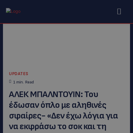
UPDATES
1
min.
Read
ΑΛΕΚ ΜΠΑΛΝΤΟΥΙΝ: Του
έδωσαν όπλο με αληθινές
σφαίρες- «Δεν έχω λόγια για
να εκφράσω το σοκ και τη