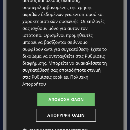
αυτούς και άλλους σκοπούς,
STORIES
συμπεριλαμβανομένης της χρήσης
ΕΞΩΤΙΚΑ ΖΩΑ ΣΤΗΝ ΚΥΠΡΟ: Πότε επιτρέπεται και πότε
απαγορεύεται να έχεις μαϊμού ως κατοικίδιο – Ποια ζώα
ακριβών δεδομένων γεωεντοπισμού και
μπορείς να διατηρείς νόμιμα
χαρακτηριστικών συσκευής. Οι επιλογές
σας ισχύουν μόνο για αυτόν τον
UPDATES
ιστότοπο. Ορισμένοι προμηθευτές
ΧΩΡΙΣ ΣΩΣΣΙΒΙΟ Η ΘΑΛΑΣΣΙΑ ΣΥΝΔΕΣΗ ΚΥΠΡΟΥ-ΕΛΛΑΔΑΣ:
«Χωρίς επιδότηση το πλοίο δεν θα ξανασηκώσει άγκυρα»
μπορεί να βασίζονται σε έννομο
συμφέρον αντί για συγκατάθεση· έχετε το
STORIES
δικαίωμα να αντιταχθείτε στις
Ρυθμίσεις
ΜΑΡΙΝΟΣ ΚΩΝΣΤΑΝΤΙΝΙΔΗΣ: Οι πρωτοβουλίες για να
διαφήμισης
. Μπορείτε να ανακαλέσετε τη
ξαναζωντανέψει η Μακαρίου και το κέντρο της Λευκωσίας-
(Βίντεο)
συγκατάθεσή σας οποιαδήποτε στιγμή
στις
Ρυθμίσεις cookies
.
Πολιτική
UPDATES
Απορρήτου
ΤΡΟΧΑΙΟ ΣΤΗΝ ΛΕΥΚΩΣΙΑ: Χειροπέδες και στη σύζυγο του
27χρονου – Φέρεται να παραπλάνησε την Αστυνομία
ΑΠΟΔΟΧΉ ΌΛΩΝ
UPDATES
ΔΕΝ ΥΠΟΧΩΡΕΙ Ο ΚΑΥΣΩΝΑΣ: Νέα κίτρινη προειδοποίηση για
40άρια – Πότε τίθεται σε ισχύ
ΑΠΌΡΡΙΨΗ ΌΛΩΝ
UPDATES