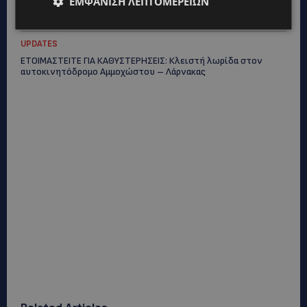
ΕΜΦΆΝΙΣΗ ΛΕΠΤΟΜΕΡΕΙΏΝ
VIRAL: Κοράκι πήρε στο κυνήγι γυναίκα – Η απρόσμενη
επίθεση καταγράφηκε σε βίντεο
UPDATES
ΕΤΟΙΜΑΣΤΕΙΤΕ ΓΙΑ ΚΑΘΥΣΤΕΡΗΣΕΙΣ: Κλειστή λωρίδα στον
αυτοκινητόδρομο Αμμοχώστου – Λάρνακας