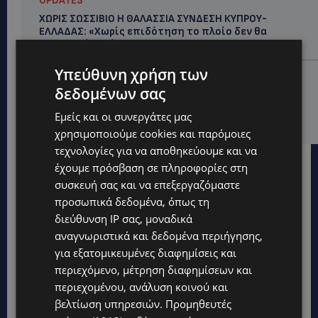
UPDATES
ΧΩΡΙΣ ΣΩΣΣΙΒΙΟ Η ΘΑΛΑΣΣΙΑ ΣΥΝΔΕΣΗ ΚΥΠΡΟΥ-
ΕΛΛΑΔΑΣ: «Χωρίς επιδότηση το πλοίο δεν θα
ξανασηκώσει άγκυρα»
Υπεύθυνη χρήση των
STORIES
δεδομένων σας
ΜΑΡΙΝΟΣ ΚΩΝΣΤΑΝΤΙΝΙΔΗΣ: Οι πρωτοβουλίες για να
ξαναζωντανέψει η Μακαρίου και το κέντρο της
Εμείς και οι συνεργάτες μας
Λευκωσίας-(Βίντεο)
χρησιμοποιούμε cookies και παρόμοιες
τεχνολογίες για να αποθηκεύουμε και να
έχουμε πρόσβαση σε πληροφορίες στη
συσκευή σας και να επεξεργαζόμαστε
προσωπικά δεδομένα, όπως τη
διεύθυνση IP σας, μοναδικά
αναγνωριστικά και δεδομένα περιήγησης,
για εξατομικευμένες διαφημίσεις και
περιεχόμενο, μέτρηση διαφημίσεων και
περιεχομένου, ανάλυση κοινού και
βελτίωση υπηρεσιών.
Προμηθευτές