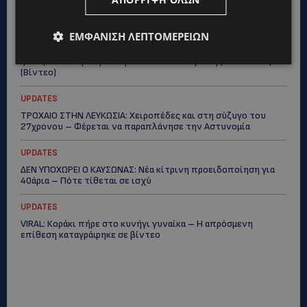
«Χωρίς επιδότηση το πλοίο δεν θα ξανασηκώσει άγκυρα»
STORIES
ΕΜΦΆΝΙΣΗ ΛΕΠΤΟΜΕΡΕΙΏΝ
ΜΑΡΙΝΟΣ ΚΩΝΣΤΑΝΤΙΝΙΔΗΣ: Οι πρωτοβουλίες για να
ξαναζωντανέψει η Μακαρίου και το κέντρο της Λευκωσίας-
(Βίντεο)
UPDATES
ΤΡΟΧΑΙΟ ΣΤΗΝ ΛΕΥΚΩΣΙΑ: Χειροπέδες και στη σύζυγο του
27χρονου – Φέρεται να παραπλάνησε την Αστυνομία
UPDATES
ΔΕΝ ΥΠΟΧΩΡΕΙ Ο ΚΑΥΣΩΝΑΣ: Νέα κίτρινη προειδοποίηση για
40άρια – Πότε τίθεται σε ισχύ
UPDATES
VIRAL: Κοράκι πήρε στο κυνήγι γυναίκα – Η απρόσμενη
επίθεση καταγράφηκε σε βίντεο