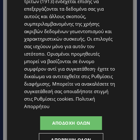
τρίτων (1913)
ενδέχεται επίσης να
επεξεργάζονται τα δεδομένα σας για
αυτούς και άλλους σκοπούς,
συμπεριλαμβανομένης της χρήσης
Topics
ακριβών δεδομένων γεωεντοπισμού και
χαρακτηριστικών συσκευής. Οι επιλογές
ΚΑΤΟΙΚΙΔΙΑ
σας ισχύουν μόνο για αυτόν τον
ΠΑΓΚΟΣΜΙΑ ΗΜΕΡΑ ΓΑΤΑΣ: Χιλιάδες στην Κύπρο, καθεμία
ιστότοπο. Ορισμένοι προμηθευτές
μοναδική – Το χαδιάρικο τετράποδο με τη ματιά που λιώνει
καρδιές
μπορεί να βασίζονται σε έννομο
συμφέρον αντί για συγκατάθεση· έχετε το
UPDATES
δικαίωμα να αντιταχθείτε στις
Ρυθμίσεις
ΤΑΣΟΣ ΧΑΤΖΗΓΙΟΒΑΝΗΣ: Η συγκλονιστική ιστορία του
διαφήμισης
. Μπορείτε να ανακαλέσετε τη
12χρονου Δημήτρη και η δωρεά των 12.500 ευρώ που του
έδωσε ελπίδα
συγκατάθεσή σας οποιαδήποτε στιγμή
στις
Ρυθμίσεις cookies
.
Πολιτική
STORIES
Απορρήτου
ΕΞΩΤΙΚΑ ΖΩΑ ΣΤΗΝ ΚΥΠΡΟ: Πότε επιτρέπεται και πότε
απαγορεύεται να έχεις μαϊμού ως κατοικίδιο – Ποια ζώα
μπορείς να διατηρείς νόμιμα
ΑΠΟΔΟΧΉ ΌΛΩΝ
UPDATES
ΧΩΡΙΣ ΣΩΣΣΙΒΙΟ Η ΘΑΛΑΣΣΙΑ ΣΥΝΔΕΣΗ ΚΥΠΡΟΥ-ΕΛΛΑΔΑΣ:
ΑΠΌΡΡΙΨΗ ΌΛΩΝ