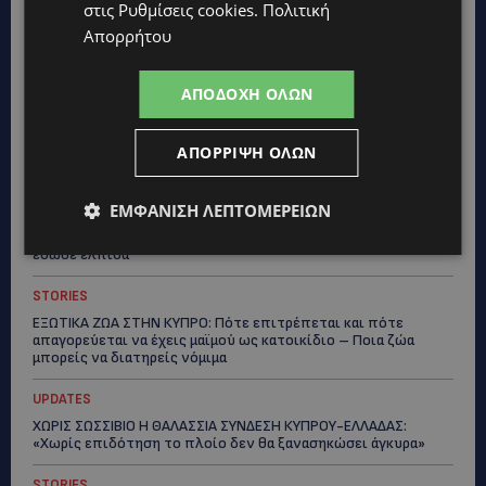
στις
Ρυθμίσεις cookies
.
Πολιτική
Lidl Better Living Days #summer2026: Ένα μοναδικό ταξίδι
ευεξίας, γεμάτο γεύση, ενέργεια και χαμόγελα σε όλη την
Απορρήτου
Κύπρο
ΚΑΤΟΙΚΙΔΙΑ
ΑΠΟΔΟΧΉ ΌΛΩΝ
ΠΑΓΚΟΣΜΙΑ ΗΜΕΡΑ ΓΑΤΑΣ: Χιλιάδες στην Κύπρο, καθεμία
μοναδική – Το χαδιάρικο τετράποδο με τη ματιά που λιώνει
καρδιές
ΑΠΌΡΡΙΨΗ ΌΛΩΝ
UPDATES
ΕΜΦΆΝΙΣΗ ΛΕΠΤΟΜΕΡΕΙΏΝ
ΤΑΣΟΣ ΧΑΤΖΗΓΙΟΒΑΝΗΣ: Η συγκλονιστική ιστορία του
12χρονου Δημήτρη και η δωρεά των 12.500 ευρώ που του
έδωσε ελπίδα
STORIES
ΕΞΩΤΙΚΑ ΖΩΑ ΣΤΗΝ ΚΥΠΡΟ: Πότε επιτρέπεται και πότε
απαγορεύεται να έχεις μαϊμού ως κατοικίδιο – Ποια ζώα
μπορείς να διατηρείς νόμιμα
UPDATES
ΧΩΡΙΣ ΣΩΣΣΙΒΙΟ Η ΘΑΛΑΣΣΙΑ ΣΥΝΔΕΣΗ ΚΥΠΡΟΥ-ΕΛΛΑΔΑΣ:
«Χωρίς επιδότηση το πλοίο δεν θα ξανασηκώσει άγκυρα»
STORIES