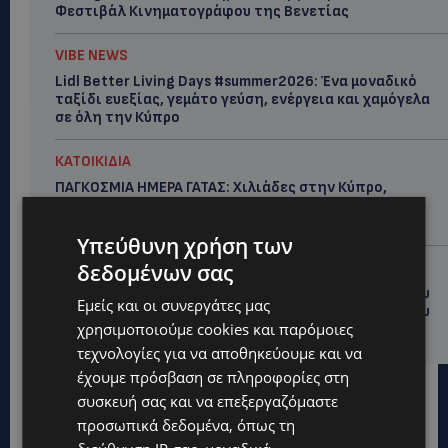
Φεστιβάλ Κινηματογράφου της Βενετίας
VIBE NEWS
Lidl Better Living Days #summer2026: Ένα μοναδικό
ταξίδι ευεξίας, γεμάτο γεύση, ενέργεια και χαμόγελα
σε όλη την Κύπρο
ΚΑΤΟΙΚΙΔΙΑ
ΠΑΓΚΟΣΜΙΑ ΗΜΕΡΑ ΓΑΤΑΣ: Χιλιάδες στην Κύπρο,
καθεμία μοναδική – Το χαδιάρικο τετράποδο με τη
ματιά που λιώνει καρδιές
Υπεύθυνη χρήση των
UPDATES
δεδομένων σας
ΤΑΣΟΣ ΧΑΤΖΗΓΙΟΒΑΝΗΣ: Η συγκλονιστική ιστορία του
Εμείς και οι συνεργάτες μας
12χρονου Δημήτρη και η δωρεά των 12.500 ευρώ που
χρησιμοποιούμε cookies και παρόμοιες
του έδωσε ελπίδα
τεχνολογίες για να αποθηκεύουμε και να
έχουμε πρόσβαση σε πληροφορίες στη
συσκευή σας και να επεξεργαζόμαστε
προσωπικά δεδομένα, όπως τη