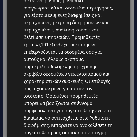
διεύθυνση IP σας, μοναδικά
αναγνωριστικά και δεδομένα περιήγησης,
για εξατομικευμένες διαφημίσεις και
περιεχόμενο, μέτρηση διαφημίσεων και
περιεχομένου, ανάλυση κοινού και
βελτίωση υπηρεσιών.
Προμηθευτές
τρίτων (1913)
ενδέχεται επίσης να
επεξεργάζονται τα δεδομένα σας για
αυτούς και άλλους σκοπούς,
συμπεριλαμβανομένης της χρήσης
ακριβών δεδομένων γεωεντοπισμού και
Topics
χαρακτηριστικών συσκευής. Οι επιλογές
σας ισχύουν μόνο για αυτόν τον
VIBE NEWS
ιστότοπο. Ορισμένοι προμηθευτές
Νέος Γενικός Διευθυντής του Hilton Nicosia ο Ilio Rodoni
μπορεί να βασίζονται σε έννομο
VIBE NEWS
συμφέρον αντί για συγκατάθεση· έχετε το
Η Peugeot είναι ο επίσημος συνεργάτης του Φεστιβάλ
δικαίωμα να αντιταχθείτε στις
Ρυθμίσεις
Κινηματογράφου της Βενετίας
διαφήμισης
. Μπορείτε να ανακαλέσετε τη
συγκατάθεσή σας οποιαδήποτε στιγμή
VIBE NEWS