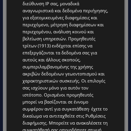
διεύθυνση IP σας, μοναδικά
αναγνωριστικά και δεδομένα περιήγησης,
για εξατομικευμένες διαφημίσεις και
περιεχόμενο, μέτρηση διαφημίσεων και
περιεχομένου, ανάλυση κοινού και
TAGS
@LARNAKA
@PAFOS
CYPRUS
POST
TOP
βελτίωση υπηρεσιών.
Προμηθευτές
TOP NICOSIA
ΕΠΙΚΑΙΡΌΤΗΤΑ
ΚΎΠΡΟΣ
ΛΕΜΕΣΌΣ
τρίτων (1913)
ενδέχεται επίσης να
επεξεργάζονται τα δεδομένα σας για
αυτούς και άλλους σκοπούς,
συμπεριλαμβανομένης της χρήσης
ακριβών δεδομένων γεωεντοπισμού και
χαρακτηριστικών συσκευής. Οι επιλογές
σας ισχύουν μόνο για αυτόν τον
ιστότοπο. Ορισμένοι προμηθευτές
μπορεί να βασίζονται σε έννομο
συμφέρον αντί για συγκατάθεση· έχετε το
δικαίωμα να αντιταχθείτε στις
Ρυθμίσεις
διαφήμισης
. Μπορείτε να ανακαλέσετε τη
συγκατάθεσή σας οποιαδήποτε στιγμή