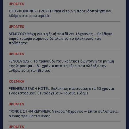
UPDATES
ΣΤΟ «ΚΟΚΚΙΝΟ» Η ΖΕΣΤΗ: Νέα κίτρινη προειδοποίηση και
40άρια στο εσωτερικό
UPDATES
ΛΕΜΕΣΟΣ: Μάχη για τη ζωή του δίνει 18χρονος – Βρέθηκε
βαριά τραυματισμένος δίπλα από το ηλεκτρικό του
ποδήλατο
UPDATES
«ENOLA GAY»: Το τραγούδι που κράτησε ζωντανή τη μνήμη
της Χιροσίμα – 81 χρόνια από τη μέρα που άλλαξε την
ανθρωπότητα-(Bίντεο)
ΚΟΣΜΙΚΑ
PERNERA BEACH HOTEL: Εκλεκτές παρουσίες στα 50 χρόνια
ενός ιστορικού ξενοδοχείου-Ποιους είδαμε
UPDATES
ΦΟΝΟΣ ΣΤΗΝ ΚΕΡΥΝΕΙΑ: Νεκρός 40χρονος – Επτά συλλήψεις,
ο ένας τραυματισμένος
UPDATES