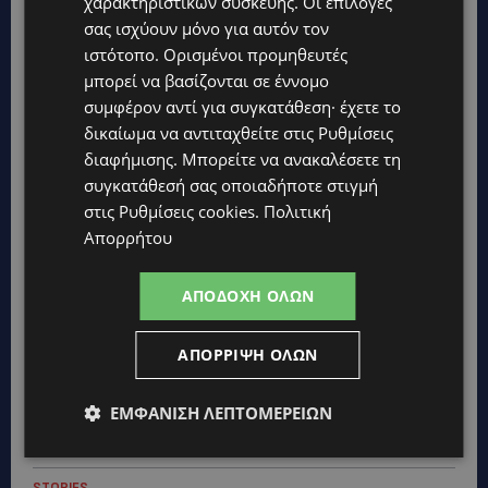
χαρακτηριστικών συσκευής. Οι επιλογές
σας ισχύουν μόνο για αυτόν τον
ιστότοπο. Ορισμένοι προμηθευτές
μπορεί να βασίζονται σε έννομο
συμφέρον αντί για συγκατάθεση· έχετε το
δικαίωμα να αντιταχθείτε στις
Ρυθμίσεις
διαφήμισης
. Μπορείτε να ανακαλέσετε τη
συγκατάθεσή σας οποιαδήποτε στιγμή
στις
Ρυθμίσεις cookies
.
Πολιτική
Απορρήτου
ΑΠΟΔΟΧΉ ΌΛΩΝ
Topics
ΑΠΌΡΡΙΨΗ ΌΛΩΝ
STORIES
ΕΜΦΆΝΙΣΗ ΛΕΠΤΟΜΕΡΕΙΏΝ
ΓΕΝΕΘΛΙΟΣ ΗΜΕΡΑ: Η ηλικία είναι μόνο ένας αριθμός – Οι
άνθρωποι και οι στιγμές είναι η πραγματική μας ιστορία