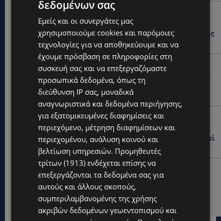
δεδομένων σας
STORIES
Εμείς και οι συνεργάτες μας
ΕΛΕΝΑ ΑΝΤΩΝΙΑΔΟΥ: Αγώνας ζωής για τη 37χρονη
χρησιμοποιούμε cookies και παρόμοιες
μητέρα τριών παιδιών – Έρανος για τη θεραπεία της
στην Αγγλία
τεχνολογίες για να αποθηκεύουμε και να
έχουμε πρόσβαση σε πληροφορίες στη
UPDATES
συσκευή σας και να επεξεργαζόμαστε
ΚΑΤΑΓΓΕΛΙΑ: Για άνδρα που φέρεται να παρενοχλούσε
προσωπικά δεδομένα, όπως τη
γυναίκες στο Δασούδι – Σε εξέλιξη οι αστυνομικές
διεύθυνση IP σας, μοναδικά
έρευνες
αναγνωριστικά και δεδομένα περιήγησης,
για εξατομικευμένες διαφημίσεις και
UPDATES
περιεχόμενο, μέτρηση διαφημίσεων και
ΛΕΥΚΩΣΙΑ: Γιατί ένας 16χρονος φέρεται να έβαλε
φωτιά σε ιστορική μπυραρία – Η Αστυνομία αναζητεί
περιεχομένου, ανάλυση κοινού και
το κίνητρο
βελτίωση υπηρεσιών.
Προμηθευτές
τρίτων (1913)
ενδέχεται επίσης να
UPDATES
επεξεργάζονται τα δεδομένα σας για
ΛΑΤΣΙΑ-ΓΕΡΙ: Στο επίκεντρο η δημιουργία δομών για
αυτούς και άλλους σκοπούς,
ασυνόδευτους ανήλικους – Αντιδρά ο Δήμος,
συμπεριλαμβανομένης της χρήσης
στηρίζει υπό προϋποθέσεις το Κίνημα Οικολόγων
ακριβών δεδομένων γεωεντοπισμού και