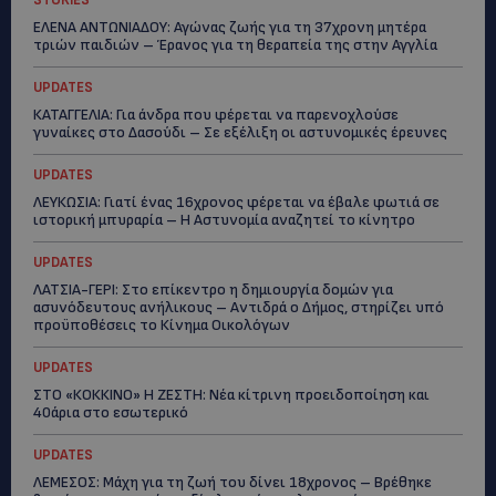
STORIES
ΕΛΕΝΑ ΑΝΤΩΝΙΑΔΟΥ: Αγώνας ζωής για τη 37χρονη μητέρα
τριών παιδιών – Έρανος για τη θεραπεία της στην Αγγλία
UPDATES
ΚΑΤΑΓΓΕΛΙΑ: Για άνδρα που φέρεται να παρενοχλούσε
γυναίκες στο Δασούδι – Σε εξέλιξη οι αστυνομικές έρευνες
UPDATES
ΛΕΥΚΩΣΙΑ: Γιατί ένας 16χρονος φέρεται να έβαλε φωτιά σε
ιστορική μπυραρία – Η Αστυνομία αναζητεί το κίνητρο
UPDATES
ΛΑΤΣΙΑ-ΓΕΡΙ: Στο επίκεντρο η δημιουργία δομών για
ασυνόδευτους ανήλικους – Αντιδρά ο Δήμος, στηρίζει υπό
προϋποθέσεις το Κίνημα Οικολόγων
UPDATES
ΣΤΟ «ΚΟΚΚΙΝΟ» Η ΖΕΣΤΗ: Νέα κίτρινη προειδοποίηση και
40άρια στο εσωτερικό
UPDATES
ΛΕΜΕΣΟΣ: Μάχη για τη ζωή του δίνει 18χρονος – Βρέθηκε