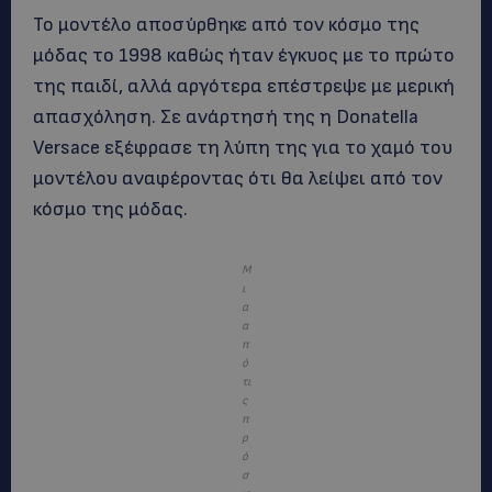
Το μοντέλο αποσύρθηκε από τον κόσμο της
μόδας το 1998 καθώς ήταν έγκυος με το πρώτο
της παιδί, αλλά αργότερα επέστρεψε με μερική
απασχόληση. Σε ανάρτησή της η Donatella
Versace εξέφρασε τη λύπη της για το χαμό τoυ
μοντέλου αναφέροντας ότι θα λείψει από τον
κόσμο της μόδας.
Μ
ι
α
α
π
ό
τι
ς
π
ρ
ό
σ