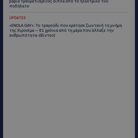
βαριά τραυματισμένος δίπλα από το ηλεκτρικό του
ποδήλατο
UPDATES
«ENOLA GAY»: Το τραγούδι που κράτησε ζωντανή τη μνήμη
της Χιροσίμα – 81 χρόνια από τη μέρα που άλλαξε την
ανθρωπότητα-(Bίντεο)