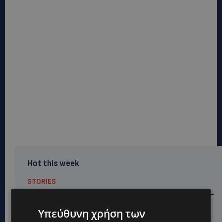
Hot this week
STORIES
ΓΕΝΕΘΛΙΟΣ ΗΜΕΡΑ: Η ηλικία είναι μόνο ένας αριθμός –
Οι άνθρωποι και οι στιγμές είναι η πραγματική μας
Υπεύθυνη χρήση των
ιστορία