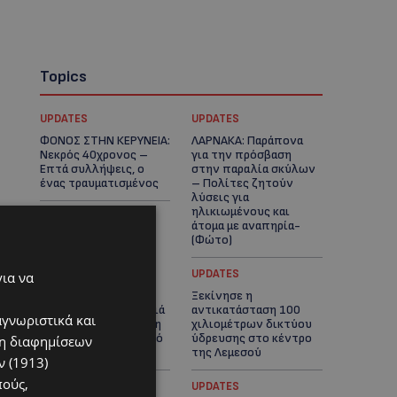
Topics
UPDATES
UPDATES
ΦΟΝΟΣ ΣΤΗΝ ΚΕΡΥΝΕΙΑ:
ΛΑΡΝΑΚΑ: Παράπονα
Νεκρός 40χρονος –
για την πρόσβαση
Επτά συλλήψεις, ο
στην παραλία σκύλων
ένας τραυματισμένος
– Πολίτες ζητούν
λύσεις για
ηλικιωμένους και
άτομα με αναπηρία-
(Φώτο)
VIBE NEWS
UPDATES
για να
Διεθνώς
Ξεκίνησε η
αναγνωρισμένα κρασιά
αντικατάσταση 100
αγνωριστικά και
στην κορυφαία σχέση
χιλιομέτρων δικτύου
ποιότητας-τιμής από
ύδρευσης στο κέντρο
ση διαφημίσεων
τη Lidl Κύπρου
της Λεμεσού
 (1913)
πούς,
VIBE NEWS
UPDATES