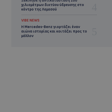
Ξεκίνησε η αντικατάσταση 100
χιλιομέτρων δικτύου ύδρευσης στο
κέντρο της Λεμεσού
VIBE NEWS
Η Mercedes-Benz γιορτάζει έναν
αιώνα ιστορίας και κοιτάζει προς το
μέλλον