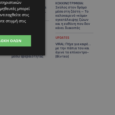
κτηριστικών
Η Mercedes-Benz
ΚΟΚΚΙΝΟΤΡΙΜΙΘΙΑ:
γιορτάζει έναν αιώνα
Σκύλος στον δρόμο
ομηθευτές μπορεί
ιστορίας και κοιτάζει
μέσα στη ζέστη – Το
ντιταχθείτε στις
προς το μέλλον
καλοκαιρινό «κύμα»
εγκατάλειψης ζώων
τε στιγμή στις
και η ευθύνη που δεν
κάνει διακοπές
UPDATES
UPDATES
ΔΟΧΉ ΌΛΩΝ
Ο κατασκευαστικός
VIRAL: Πήγε για καφέ…
τομέας στην Κύπρο:
με την πάπια του και
Ισχυρή δυναμική εν
έγινε το επίκεντρο-
μέσω αβεβαιότητας
(Βίντεο)