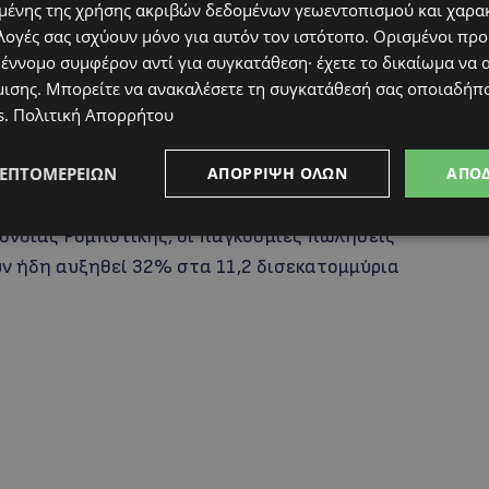
ένης της χρήσης ακριβών δεδομένων γεωεντοπισμού και χαρα
ος που ονομάζεται Grace, που αναπτύχθηκε για
λογές σας ισχύουν μόνο για αυτόν τον ιστότοπο. Ορισμένοι πρ
 ρομπότ της SoftBank Robotics αναπτύχθηκε
 έννομο συμφέρον αντί για συγκατάθεση· έχετε το δικαίωμα να α
μισης
. Μπορείτε να ανακαλέσετε τη συγκατάθεσή σας οποιαδήπο
άσκες. Στην Κίνα, η εταιρεία ρομποτικής
s
.
Πολιτική Απορρήτου
σοκομείο που λειτουργεί με ρομπότ κατά τη
Wuhan.
ΛΕΠΤΟΜΕΡΕΙΏΝ
ΑΠΌΡΡΙΨΗ ΌΛΩΝ
ΑΠΟ
ονδίας Ρομποτικής, οι παγκόσμιες πωλήσεις
ν ήδη αυξηθεί 32% στα 11,2 δισεκατομμύρια