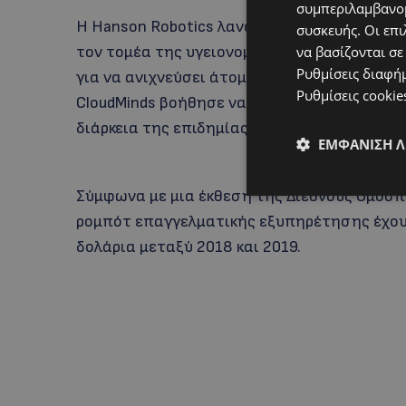
συμπεριλαμβανομ
Η Hanson Robotics λανσάρει ένα ρομπότ φέτ
συσκευής. Οι επι
τον τομέα της υγειονομικής περίθαλψης. Το
να βασίζονται σε
Ρυθμίσεις διαφή
για να ανιχνεύσει άτομα που δεν φορούσαν μ
Ρυθμίσεις cookie
CloudMinds βοήθησε να δημιουργήσει ένα νο
διάρκεια της επιδημίας του κοροναϊού στο 
ΕΜΦΆΝΙΣΗ 
Σύμφωνα με μια έκθεση της Διεθνούς Ομοσπ
ρομπότ επαγγελματικής εξυπηρέτησης έχου
δολάρια μεταξύ 2018 και 2019.