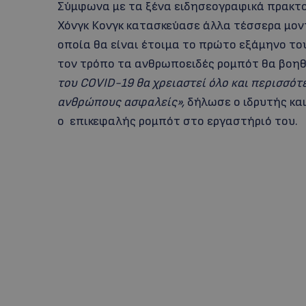
Σύμφωνα με τα ξένα ειδησεογραφικά πρακτορ
Χόνγκ Κονγκ κατασκεύασε άλλα τέσσερα μον
οποία θα είναι έτοιμα το πρώτο εξάμηνο του
τον τρόπο τα ανθρωποειδές ρομπότ θα βοη
του COVID-19 θα χρειαστεί όλο και περισσότ
ανθρώπους ασφαλείς»,
δήλωσε ο ιδρυτής κα
ο επικεφαλής ρομπότ στο εργαστήριό του.