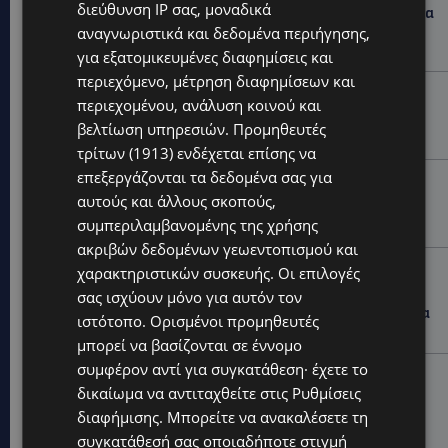
διεύθυνση IP σας, μοναδικά
ΛΕΩΦΟΡΟΣ ΤΣΕΡΙΟΥ: Άνοιξε ο δρόμος, αλλά άρχισαν τα
παράπονα των πολιτών – «Έγινε σωστά ο
αναγνωριστικά και δεδομένα περιήγησης,
σχεδιασμός;»
για εξατομικευμένες διαφημίσεις και
περιεχόμενο, μέτρηση διαφημίσεων και
VIBE NEWS
περιεχομένου, ανάλυση κοινού και
Νέος Γενικός Διευθυντής του Hilton Nicosia ο Ilio
βελτίωση υπηρεσιών.
Προμηθευτές
Rodoni
τρίτων (1913)
ενδέχεται επίσης να
επεξεργάζονται τα δεδομένα σας για
VIBE NEWS
αυτούς και άλλους σκοπούς,
Η Peugeot είναι ο επίσημος συνεργάτης του
συμπεριλαμβανομένης της χρήσης
Φεστιβάλ Κινηματογράφου της Βενετίας
ακριβών δεδομένων γεωεντοπισμού και
VIBE NEWS
χαρακτηριστικών συσκευής. Οι επιλογές
Lidl Better Living Days #summer2026: Ένα μοναδικό
σας ισχύουν μόνο για αυτόν τον
ταξίδι ευεξίας, γεμάτο γεύση, ενέργεια και χαμόγελα
ιστότοπο. Ορισμένοι προμηθευτές
σε όλη την Κύπρο
μπορεί να βασίζονται σε έννομο
συμφέρον αντί για συγκατάθεση· έχετε το
ΚΑΤΟΙΚΙΔΙΑ
δικαίωμα να αντιταχθείτε στις
Ρυθμίσεις
ΠΑΓΚΟΣΜΙΑ ΗΜΕΡΑ ΓΑΤΑΣ: Χιλιάδες στην Κύπρο,
διαφήμισης
. Μπορείτε να ανακαλέσετε τη
καθεμία μοναδική – Το χαδιάρικο τετράποδο με τη
ματιά που λιώνει καρδιές
συγκατάθεσή σας οποιαδήποτε στιγμή