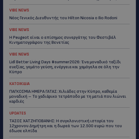
VIBE NEWS
Νέος Γενικός Διευθυντής του Hilton Nicosia ο Ilio Rodoni
VIBE NEWS
Η Peugeot είναι ο επίσημος συνεργάτης του Φεστιβάλ
Κινηματογράφου της Βενετίας
VIBE NEWS
Lidl Better Living Days #summer2026: Ένα μοναδικό ταξίδι
ευεξίας, γεμάτο γεύση, ενέργεια και χαμόγελα σε όλη την
Κύπρο
ΚΑΤΟΙΚΙΔΙΑ
ΠΑΓΚΟΣΜΙΑ ΗΜΕΡΑ ΓΑΤΑΣ: Χιλιάδες στην Κύπρο, καθεμία
μοναδική – Το χαδιάρικο τετράποδο με τη ματιά που λιώνει
καρδιές
UPDATES
ΤΑΣΟΣ ΧΑΤΖΗΓΙΟΒΑΝΗΣ: Η συγκλονιστική ιστορία του
12χρονου Δημήτρη και η δωρεά των 12.500 ευρώ που του
έδωσε ελπίδα