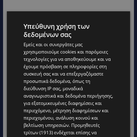
Υπεύθυνη χρήση των
δεδομένων σας
Εμείς και οι συνεργάτες μας
χρησιμοποιούμε cookies και παρόμοιες
TAGS
τεχνολογίες για να αποθηκεύουμε και να
@LARNAKA
@PAFOS
CYPRUS
POST
TOP
TOP NICOSIA
έχουμε πρόσβαση σε πληροφορίες στη
ΕΠΙΚΑΙΡΌΤΗΤΑ
ΛΕΜΕΣΌΣ
συσκευή σας και να επεξεργαζόμαστε
προσωπικά δεδομένα, όπως τη
διεύθυνση IP σας, μοναδικά
αναγνωριστικά και δεδομένα περιήγησης,
για εξατομικευμένες διαφημίσεις και
περιεχόμενο, μέτρηση διαφημίσεων και
περιεχομένου, ανάλυση κοινού και
βελτίωση υπηρεσιών.
Προμηθευτές
τρίτων (1913)
ενδέχεται επίσης να