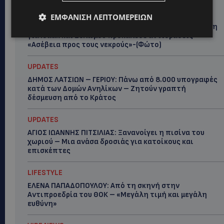
UPDATES
ΕΜΦΆΝΙΣΗ ΛΕΠΤΟΜΕΡΕΙΏΝ
ΦΕΙΔΙΑΣ ΠΑΝΑΓΙΩΤΟΥ: Η εμφάνισή του στην εκδήλωση
για Ισαάκ και Σολωμού προκάλεσε αντιδράσεις –
«Ασέβεια προς τους νεκρούς»-(Φώτο)
UPDATES
ΔΗΜΟΣ ΛΑΤΣΙΩΝ – ΓΕΡΙΟΥ: Πάνω από 8.000 υπογραφές
κατά των Δομών Ανηλίκων – Ζητούν γραπτή
δέσμευση από το Κράτος
UPDATES
ΑΓΙΟΣ ΙΩΑΝΝΗΣ ΠΙΤΣΙΛΙΑΣ: Ξανανοίγει η πισίνα του
χωριού – Μια ανάσα δροσιάς για κατοίκους και
επισκέπτες
LIFESTYLE
ΕΛΕΝΑ ΠΑΠΑΔΟΠΟΥΛΟΥ: Από τη σκηνή στην
Αντιπροεδρία του ΘΟΚ – «Μεγάλη τιμή και μεγάλη
ευθύνη»