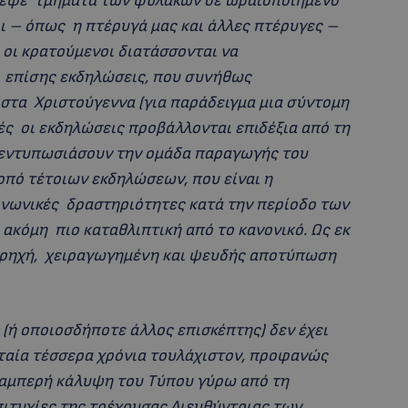
ρεψε τμήματα των φυλακών σε ωραιοποιημένο
ι – όπως η πτέρυγά μας και άλλες πτέρυγες –
 οι κρατούμενοι διατάσσονται να
 επίσης εκδηλώσεις, που συνήθως
στα Χριστούγεννα (για παράδειγμα μια σύντομη
τές οι εκδηλώσεις προβάλλονται επιδέξια από τη
 εντυπωσιάσουν την ομάδα παραγωγής του
κοπό τέτοιων εκδηλώσεων, που είναι η
ινωνικές δραστηριότητες κατά την περίοδο των
 ακόμη πιο καταθλιπτική από το κανονικό. Ως εκ
α ρηχή, χειραγωγημένη και ψευδής αποτύπωση
(ή οποιοσδήποτε άλλος επισκέπτης) δεν έχει
ταία τέσσερα χρόνια τουλάχιστον, προφανώς
 λαμπερή κάλυψη του Τύπου γύρω από τη
επιτυχίες της τρέχουσας Διευθύντριας των