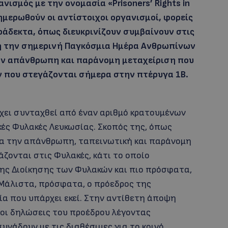
ισμός με την ονομασία «Prisoners’ Rights in
ημερωθούν οι αντίστοιχοι οργανισμοί, φορείς
άδεκτα, όπως διευκρινίζουν συμβαίνουν στις
ή την σημερινή Παγκόσμια Ημέρα Ανθρωπίνων
ην απάνθρωπη και παράνομη μεταχείριση που
ν που στεγάζονται σήμερα στην πτέρυγα 1Β.
χει συνταχθεί από έναν αριθμό κρατουμένων
κές Φυλακές Λευκωσίας. Σκοπός της, όπως
για την απάνθρωπη, ταπεινωτική και παράνομη
ζονται στις Φυλακές, κάτι το οποίο
της Διοίκησης των Φυλακών και πιο πρόσφατα,
Μάλιστα, πρόσφατα, ο πρόεδρος της
ία που υπάρχει εκεί. Στην αντίθετη άποψη
 οι δηλώσεις του προέδρου λέγοντας
υνάδουν με τις διαθέσιμες για το κοινό