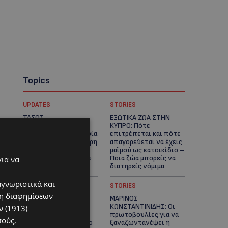
Topics
UPDATES
STORIES
ΤΑΣΟΣ
ΕΞΩΤΙΚΑ ΖΩΑ ΣΤΗΝ
ΧΑΤΖΗΓΙΟΒΑΝΗΣ: Η
ΚΥΠΡΟ: Πότε
συγκλονιστική ιστορία
επιτρέπεται και πότε
του 12χρονου Δημήτρη
απαγορεύεται να έχεις
και η δωρεά των
μαϊμού ως κατοικίδιο –
12.500 ευρώ που του
Ποια ζώα μπορείς να
για να
έδωσε ελπίδα
διατηρείς νόμιμα
αγνωριστικά και
UPDATES
STORIES
ση διαφημίσεων
ΧΩΡΙΣ ΣΩΣΣΙΒΙΟ Η
ΜΑΡΙΝΟΣ
ΘΑΛΑΣΣΙΑ ΣΥΝΔΕΣΗ
ΚΩΝΣΤΑΝΤΙΝΙΔΗΣ: Οι
 (1913)
ΚΥΠΡΟΥ-ΕΛΛΑΔΑΣ:
πρωτοβουλίες για να
πούς,
«Χωρίς επιδότηση το
ξαναζωντανέψει η