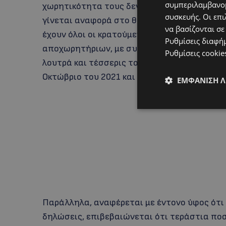
συμπεριλαμβανομ
χωρητικότητα τους δεν αρμόζει με τους Ε
συσκευής. Οι επι
γίνεται αναφορά στο θέμα της υγιεινής όσο
να βασίζονται σε
έχουν όλοι οι κρατούμενοι πρόσβαση σε «ικ
Ρυθμίσεις διαφή
αποχωρητήριων, με συνέπεια 96 κρατούμενοι
Ρυθμίσεις cookie
λουτρά και τέσσερις τουαλέτες λόγω των ε
Οκτώβριο του 2021 και δεν έχουν ακόμη ολο
ΕΜΦΆΝΙΣΗ 
Παράλληλα, αναφέρεται με έντονο ύφος ότι
δηλώσεις, επιβεβαιώνεται ότι τεράστια πο