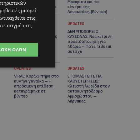
πλοίο δεν θα
Μακαρίου και το
κτηριστικών
ξανασηκώσει άγκυρα»
κέντρο της
ομηθευτές μπορεί
Λευκωσίας-(Βίντεο)
ντιταχθείτε στις
UPDATES
UPDATES
τε στιγμή στις
ΤΡΟΧΑΙΟ ΣΤΗΝ
ΔΕΝ ΥΠΟΧΩΡΕΙ Ο
ΛΕΥΚΩΣΙΑ: Χειροπέδες
ΚΑΥΣΩΝΑΣ: Νέα κίτρινη
και στη σύζυγο του
προειδοποίηση για
27χρονου – Φέρεται
40άρια – Πότε τίθεται
ΔΟΧΉ ΌΛΩΝ
να παραπλάνησε την
σε ισχύ
Αστυνομία
UPDATES
UPDATES
VIRAL: Κοράκι πήρε στο
ΕΤΟΙΜΑΣΤΕΙΤΕ ΓΙΑ
κυνήγι γυναίκα – Η
ΚΑΘΥΣΤΕΡΗΣΕΙΣ:
απρόσμενη επίθεση
Κλειστή λωρίδα στον
καταγράφηκε σε
αυτοκινητόδρομο
βίντεο
Αμμοχώστου –
Λάρνακας