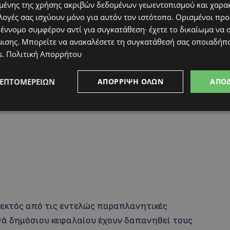
ένης της χρήσης ακριβών δεδομένων γεωεντοπισμού και χαρα
υρωπαϊκούς Κανονισμούς Φυλακών. Παράλληλα,
λογές σας ισχύουν μόνο για αυτόν τον ιστότοπο. Ορισμένοι πρ
ν αφορά το κορωνοϊο επισημαίνοντας ότι δεν
 έννομο συμφέρον αντί για συγκατάθεση· έχετε το δικαίωμα να α
ανοποιητικό αριθμό» λουτρών ή
μισης
. Μπορείτε να ανακαλέσετε τη συγκατάθεσή σας οποιαδήπο
 να μοιράζονται μόνο έναν νιπτήρα, τρία
s
.
Πολιτική Απορρήτου
ργασιών ανακαίνισης που ξεκίνησαν τον
κληρωθεί.
ΛΕΠΤΟΜΕΡΕΙΏΝ
ΑΠΌΡΡΙΨΗ ΌΛΩΝ
ΑΠΟ
 εκτός από τις εντελώς παραπλανητικές
σά δημόσιου κεφαλαίου έχουν δαπανηθεί τους