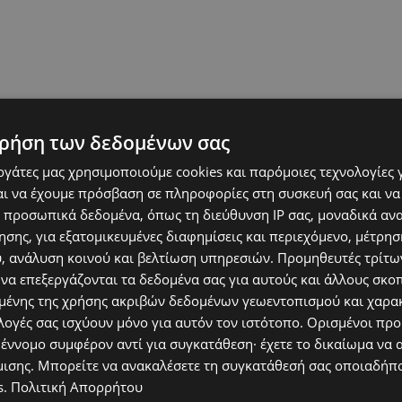
ρήση των δεδομένων σας
αι η Κωνσταντίνα Ευριπίδου η οποία φυσικά «έκοψε»
εργάτες μας χρησιμοποιούμε cookies και παρόμοιες τεχνολογίες 
ς χιλιόμετρα με τα πατίνια.
ι να έχουμε πρόσβαση σε πληροφορίες στη συσκευή σας και να
 προσωπικά δεδομένα, όπως τη διεύθυνση IP σας, μοναδικά αν
σης, για εξατομικευμένες διαφημίσεις και περιεχόμενο, μέτρη
υ, ανάλυση κοινού και βελτίωση υπηρεσιών.
Προμηθευτές τρίτων
 να επεξεργάζονται τα δεδομένα σας για αυτούς και άλλους σκο
ένης της χρήσης ακριβών δεδομένων γεωεντοπισμού και χαρα
λογές σας ισχύουν μόνο για αυτόν τον ιστότοπο. Ορισμένοι πρ
 έννομο συμφέρον αντί για συγκατάθεση· έχετε το δικαίωμα να α
μισης
. Μπορείτε να ανακαλέσετε τη συγκατάθεσή σας οποιαδήπο
s
.
Πολιτική Απορρήτου