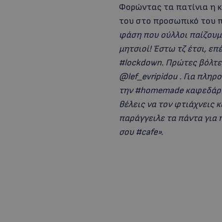
Φορώντας τα πατίνια η κ
του στο προσωπικό του π
φάση που ούλλοι παίζουμε
μητσιοί! Έστω τζ έτσι, επ
#lockdown. Πρώτες βόλτες
@lef_evripidou . Για πλη
την #homemade καφεδάρα 
θέλεις να τον φτιάχνεις 
παράγγειλε τα πάντα για 
σου #cafe».