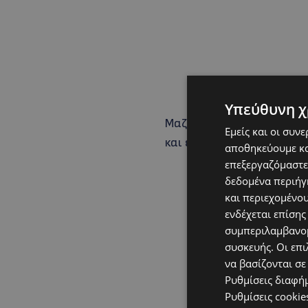
Υπεύθυνη χ
Μαζί του, φυσικά ήταν κ
Εμείς και οι συν
και εκείνη με τη σειρά τη
αποθηκεύουμε κα
επεξεργαζόμαστε
δεδομένα περιήγη
και περιεχομένο
ενδέχεται επίσης
συμπεριλαμβανομ
συσκευής. Οι επι
να βασίζονται σε
Ρυθμίσεις διαφή
Ρυθμίσεις cookie