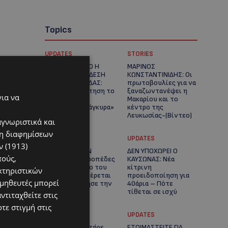
Topics
UPDATES
STORIES
ΧΩΡΙΣ ΣΩΣΣΙΒΙΟ Η
ΜΑΡΙΝΟΣ
ΘΑΛΑΣΣΙΑ ΣΥΝΔΕΣΗ
ΚΩΝΣΤΑΝΤΙΝΙΔΗΣ: Οι
ΚΥΠΡΟΥ-ΕΛΛΑΔΑΣ:
πρωτοβουλίες για να
«Χωρίς επιδότηση το
ξαναζωντανέψει η
για να
πλοίο δεν θα
Μακαρίου και το
ξανασηκώσει άγκυρα»
κέντρο της
Λευκωσίας-(Βίντεο)
αγνωριστικά και
ση διαφημίσεων
UPDATES
UPDATES
 (1913)
ΤΡΟΧΑΙΟ ΣΤΗΝ
ΔΕΝ ΥΠΟΧΩΡΕΙ Ο
πούς,
ΛΕΥΚΩΣΙΑ: Χειροπέδες
ΚΑΥΣΩΝΑΣ: Νέα
και στη σύζυγο του
κίτρινη
κτηριστικών
27χρονου – Φέρεται
προειδοποίηση για
ομηθευτές μπορεί
να παραπλάνησε την
40άρια – Πότε
Αστυνομία
τίθεται σε ισχύ
ντιταχθείτε στις
τε στιγμή στις
UPDATES
UPDATES
VIRAL: Κοράκι πήρε
ΕΤΟΙΜΑΣΤΕΙΤΕ ΓΙΑ