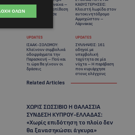
στο κυνήγι γυναίκα –
ΚΑΘΥΣΤΕΡΗΣΕΙΣ:
Η απρόσμενη επίθεση
Κλειστή λωρίδα στον
ΔΟΧΉ ΌΛΩΝ
καταγράφηκε σε
αυτοκινητόδρομο
βίντεο
Αμμοχώστου –
Λάρνακας
UPDATES
UPDATES
ΙΣΑΑΚ-ΣΟΛΩΜΟΥ:
ΣΥΛΛΗΨΕΙΣ: 161
Κλείνουν συμβολικά
οδηγοί με
οδοφράγματα την
υπερβολική
Παρασκευή – Πού και
ταχύτητα σε μία
τι ώρα θα γίνουν οι
νύχτα – Η παράβαση
δράσεις
που κυριάρχησε
στους ελέγχους
Related Articles
ΧΩΡΙΣ ΣΩΣΣΙΒΙΟ Η ΘΑΛΑΣΣΙΑ
ΣΥΝΔΕΣΗ ΚΥΠΡΟΥ-ΕΛΛΑΔΑΣ:
«Χωρίς επιδότηση το πλοίο δεν
θα ξανασηκώσει άγκυρα»