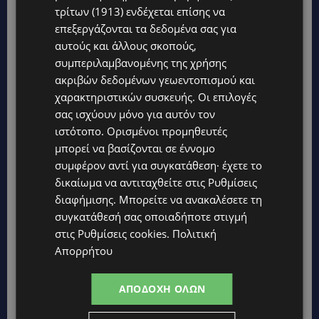
τρίτων (1913)
ενδέχεται επίσης να
Ντουρμπάν της Νοτίου Αφρικής.
«Θέλω να
επεξεργάζονται τα δεδομένα σας για
ανταποδώσω. Είναι τόσο απλό. Δεν μπορώ να
αυτούς και άλλους σκοπούς,
κάνω τα πάντα, αλλά αυτά που μπορώ, θέλω να
συμπεριλαμβανομένης της χρήσης
τα κάνω. Ποτέ δεν θα χρησιμοποιήσω την λέξη
ακριβών δεδομένων γεωεντοπισμού και
χαρακτηριστικών συσκευής. Οι επιλογές
«αποσύρομαι». «Ξεκουράζομαι», ίσως, αλλά,
σας ισχύουν μόνο για αυτόν τον
«αποσύρομαι»; Ποτέ».
ιστότοπο. Ορισμένοι προμηθευτές
μπορεί να βασίζονται σε έννομο
συμφέρον αντί για συγκατάθεση· έχετε το
δικαίωμα να αντιταχθείτε στις
Ρυθμίσεις
διαφήμισης
. Μπορείτε να ανακαλέσετε τη
συγκατάθεσή σας οποιαδήποτε στιγμή
στις
Ρυθμίσεις cookies
.
Πολιτική
Απορρήτου
ΑΠΟΔΟΧΉ ΌΛΩΝ