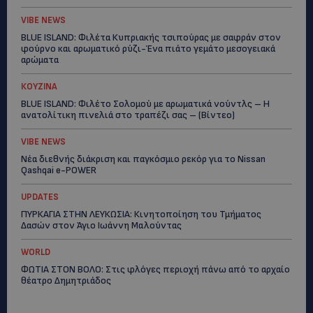
VIBE NEWS
BLUE ISLAND: Φιλέτα Κυπριακής τσιπούρας με σαφράν στον
φούρνο και αρωματικό ρύζι-Ένα πιάτο γεμάτο μεσογειακά
αρώματα
ΚΟΥΖΙΝΑ
BLUE ISLAND: Φιλέτο Σολομού με αρωματικά νούντλς – Η
ανατολίτικη πινελιά στο τραπέζι σας – (Βίντεο)
VIBE NEWS
Νέα διεθνής διάκριση και παγκόσμιο ρεκόρ για το Nissan
Qashqai e-POWER
UPDATES
ΠΥΡΚΑΓΙΑ ΣΤΗΝ ΛΕΥΚΩΣΙΑ: Κινητοποίηση του Τμήματος
Δασών στον Άγιο Ιωάννη Μαλούντας
WORLD
ΦΩΤΙΑ ΣΤΟΝ ΒΟΛΟ: Στις φλόγες περιοχή πάνω από το αρχαίο
θέατρο Δημητριάδος