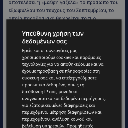
αποτελέσει η «μαύρη γαζέλα» το πρόσωπο του
εξωφύλλου του τεύχους του Σεπτεμβρίου, το
οποίο παραδοσιακά θεωρείται το πιο
σημαντικό τεύχος του εντύπου.
«Θέλω να
Υπεύθυνη χρήση των
πιστεύω πως αυτή η βιομηχανία γίνεται ολοένα
δεδομένων σας
και καλύτερη για τα μαύρα μοντέλα. Τα
πράγματα έχουν αλλάξει, αν και η προκατάληψη
Εμείς και οι συνεργάτες μας
χρησιμοποιούμε cookies και παρόμοιες
ποτέ δεν απουσιάζει εντελώς»
.
τεχνολογίες για να αποθηκεύουμε και να
έχουμε πρόσβαση σε πληροφορίες στη
συσκευή σας και να επεξεργαζόμαστε
Στόχος της, είναι όπως αποτελεί η σύνδεση
προσωπικά δεδομένα, όπως τη
των μοντέλων και σχεδιαστών από την Αφρική
διεύθυνση IP σας, μοναδικά
με τον υπόλοιπο κόσμο. Ως παραδείγματα της
αναγνωριστικά και δεδομένα περιήγησης,
δράσης της, αναφέρει το γεγονός ότι υπήρξε
για εξατομικευμένες διαφημίσεις και
συμπαραγωγός της Εβδομάδας Μόδας στο
περιεχόμενο, μέτρηση διαφημίσεων και
περιεχομένου, ανάλυση κοινού και
Λάγος της Νιγηρίας και την συμμετοχή της
βελτίωση υπηρεσιών.
Προμηθευτές
στην Σύνοδο Κορυφής Αφρικανών Γυναικών στο