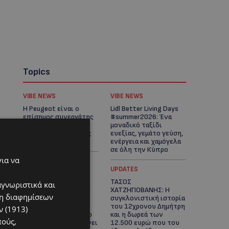
Topics
VIBE NEWS
VIBE NEWS
Η Peugeot είναι ο
Lidl Better Living Days
επίσημος συνεργάτης
#summer2026: Ένα
του Φεστιβάλ
μοναδικό ταξίδι
Κινηματογράφου της
ευεξίας, γεμάτο γεύση,
Βενετίας
ενέργεια και χαμόγελα
σε όλη την Κύπρο
για να
ΚΑΤΟΙΚΙΔΙΑ
UPDATES
ΠΑΓΚΟΣΜΙΑ ΗΜΕΡΑ
ΤΑΣΟΣ
αγνωριστικά και
ΓΑΤΑΣ: Χιλιάδες στην
ΧΑΤΖΗΓΙΟΒΑΝΗΣ: Η
ση διαφημίσεων
Κύπρο, καθεμία
συγκλονιστική ιστορία
μοναδική – Το
του 12χρονου Δημήτρη
 (1913)
χαδιάρικο τετράποδο
και η δωρεά των
πούς,
με τη ματιά που λιώνει
12.500 ευρώ που του