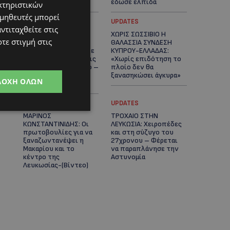
καρδιές
έδωσε ελπίδα
κτηριστικών
ομηθευτές μπορεί
STORIES
UPDATES
ντιταχθείτε στις
ΕΞΩΤΙΚΑ ΖΩΑ ΣΤΗΝ
ΧΩΡΙΣ ΣΩΣΣΙΒΙΟ Η
τε στιγμή στις
ΚΥΠΡΟ: Πότε
ΘΑΛΑΣΣΙΑ ΣΥΝΔΕΣΗ
επιτρέπεται και πότε
ΚΥΠΡΟΥ-ΕΛΛΑΔΑΣ:
απαγορεύεται να έχεις
«Χωρίς επιδότηση το
μαϊμού ως κατοικίδιο –
πλοίο δεν θα
Ποια ζώα μπορείς να
ξανασηκώσει άγκυρα»
ΔΟΧΉ ΌΛΩΝ
διατηρείς νόμιμα
STORIES
UPDATES
ΜΑΡΙΝΟΣ
ΤΡΟΧΑΙΟ ΣΤΗΝ
ΚΩΝΣΤΑΝΤΙΝΙΔΗΣ: Οι
ΛΕΥΚΩΣΙΑ: Χειροπέδες
πρωτοβουλίες για να
και στη σύζυγο του
ξαναζωντανέψει η
27χρονου – Φέρεται
Μακαρίου και το
να παραπλάνησε την
κέντρο της
Αστυνομία
Λευκωσίας-(Βίντεο)