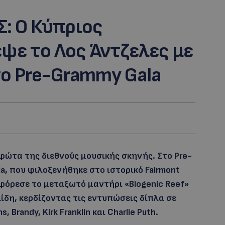
: Ο Κύπριος
ψε το Λος Άντζελες με
το Pre-Grammy Gala
φώτα της διεθνούς μουσικής σκηνής. Στο Pre-
ala, που φιλοξενήθηκε στο ιστορικό Fairmont
i φόρεσε το μεταξωτό μαντήρι «Biogenic Reef»
δη, κερδίζοντας τις εντυπώσεις δίπλα σε
, Brandy, Kirk Franklin και Charlie Puth.