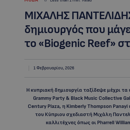
Less than 1
min.
Read
ΜΙΧΑΛΗΣ ΠΑΝΤΕΛΙΔΗΣ
δημιουργός που μάγε
το «Biogenic Reef» σ
1 Φεβρουαρίου, 2026
Η κυπριακή δημιουργία ταξίδεψε μέχρι τα 
Grammy Party & Black Music Collective G
Century Plaza, η Kimberly Thompson Panay
του Κύπριου σχεδιαστή Μιχάλη Παντελί
καλλιτέχνες όπως οι Pharrell Williams