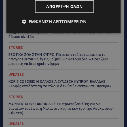
ΑΠΌΡΡΙΨΗ ΌΛΩΝ
Topics
UPDATES
ΕΜΦΆΝΙΣΗ ΛΕΠΤΟΜΕΡΕΙΏΝ
ΤΑΣΟΣ ΧΑΤΖΗΓΙΟΒΑΝΗΣ: Η συγκλονιστική ιστορία του
12χρονου Δημήτρη και η δωρεά των 12.500 ευρώ που του
έδωσε ελπίδα
STORIES
ΕΞΩΤΙΚΑ ΖΩΑ ΣΤΗΝ ΚΥΠΡΟ: Πότε επιτρέπεται και πότε
απαγορεύεται να έχεις μαϊμού ως κατοικίδιο – Ποια ζώα
μπορείς να διατηρείς νόμιμα
UPDATES
ΧΩΡΙΣ ΣΩΣΣΙΒΙΟ Η ΘΑΛΑΣΣΙΑ ΣΥΝΔΕΣΗ ΚΥΠΡΟΥ-ΕΛΛΑΔΑΣ:
«Χωρίς επιδότηση το πλοίο δεν θα ξανασηκώσει άγκυρα»
STORIES
ΜΑΡΙΝΟΣ ΚΩΝΣΤΑΝΤΙΝΙΔΗΣ: Οι πρωτοβουλίες για να
ξαναζωντανέψει η Μακαρίου και το κέντρο της Λευκωσίας-
(Βίντεο)
UPDATES