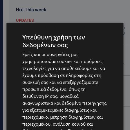
Hot this week
UPDATES
ΤΑΣΟΣ ΧΑΤΖΗΓΙΟΒΑΝΗΣ: Η συγκλονιστική ιστορία του
12χρονου Δημήτρη και η δωρεά των 12.500 ευρώ που
Υπεύθυνη χρήση των
του έδωσε ελπίδα
δεδομένων σας
STORIES
Εμείς και οι συνεργάτες μας
ΕΞΩΤΙΚΑ ΖΩΑ ΣΤΗΝ ΚΥΠΡΟ: Πότε επιτρέπεται και
χρησιμοποιούμε cookies και παρόμοιες
πότε απαγορεύεται να έχεις μαϊμού ως κατοικίδιο –
τεχνολογίες για να αποθηκεύουμε και να
Ποια ζώα μπορείς να διατηρείς νόμιμα
έχουμε πρόσβαση σε πληροφορίες στη
συσκευή σας και να επεξεργαζόμαστε
UPDATES
προσωπικά δεδομένα, όπως τη
ΧΩΡΙΣ ΣΩΣΣΙΒΙΟ Η ΘΑΛΑΣΣΙΑ ΣΥΝΔΕΣΗ ΚΥΠΡΟΥ-
ΕΛΛΑΔΑΣ: «Χωρίς επιδότηση το πλοίο δεν θα
διεύθυνση IP σας, μοναδικά
ξανασηκώσει άγκυρα»
αναγνωριστικά και δεδομένα περιήγησης,
για εξατομικευμένες διαφημίσεις και
STORIES
περιεχόμενο, μέτρηση διαφημίσεων και
ΜΑΡΙΝΟΣ ΚΩΝΣΤΑΝΤΙΝΙΔΗΣ: Οι πρωτοβουλίες για να
περιεχομένου, ανάλυση κοινού και
ξαναζωντανέψει η Μακαρίου και το κέντρο της