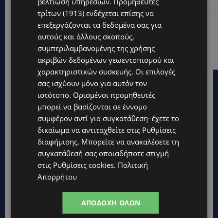
βελτίωση υπηρεσιών.
Προμηθευτές
Λευκωσίας-(Βίντεο)
τρίτων (1913)
ενδέχεται επίσης να
UPDATES
επεξεργάζονται τα δεδομένα σας για
ΤΡΟΧΑΙΟ ΣΤΗΝ ΛΕΥΚΩΣΙΑ: Χειροπέδες και στη σύζυγο
αυτούς και άλλους σκοπούς,
του 27χρονου – Φέρεται να παραπλάνησε την
συμπεριλαμβανομένης της χρήσης
Αστυνομία
ακριβών δεδομένων γεωεντοπισμού και
χαρακτηριστικών συσκευής. Οι επιλογές
σας ισχύουν μόνο για αυτόν τον
ιστότοπο. Ορισμένοι προμηθευτές
μπορεί να βασίζονται σε έννομο
συμφέρον αντί για συγκατάθεση· έχετε το
δικαίωμα να αντιταχθείτε στις
Ρυθμίσεις
διαφήμισης
. Μπορείτε να ανακαλέσετε τη
συγκατάθεσή σας οποιαδήποτε στιγμή
στις
Ρυθμίσεις cookies
.
Πολιτική
Απορρήτου
ΑΠΟΔΟΧΉ ΌΛΩΝ