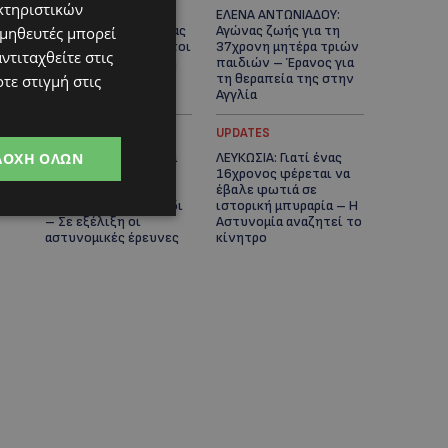
κτηριστικών
ΓΕΝΕΘΛΙΟΣ ΗΜΕΡΑ: Η
ΕΛΕΝΑ ΑΝΤΩΝΙΑΔΟΥ:
ηλικία είναι μόνο ένας
Αγώνας ζωής για τη
ομηθευτές μπορεί
αριθμός – Οι άνθρωποι
37χρονη μητέρα τριών
ντιταχθείτε στις
και οι στιγμές είναι η
παιδιών – Έρανος για
πραγματική μας
τη θεραπεία της στην
τε στιγμή στις
ιστορία
Αγγλία
UPDATES
UPDATES
ΔΟΧΉ ΌΛΩΝ
ΚΑΤΑΓΓΕΛΙΑ: Για άνδρα
ΛΕΥΚΩΣΙΑ: Γιατί ένας
που φέρεται να
16χρονος φέρεται να
παρενοχλούσε
έβαλε φωτιά σε
γυναίκες στο Δασούδι
ιστορική μπυραρία – Η
– Σε εξέλιξη οι
Αστυνομία αναζητεί το
αστυνομικές έρευνες
κίνητρο