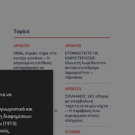
Topics
UPDATES
UPDATES
VIRAL: Κοράκι πήρε στο
ΕΤΟΙΜΑΣΤΕΙΤΕ ΓΙΑ
κυνήγι γυναίκα – Η
ΚΑΘΥΣΤΕΡΗΣΕΙΣ:
απρόσμενη επίθεση
Κλειστή λωρίδα στον
καταγράφηκε σε
αυτοκινητόδρομο
βίντεο
Αμμοχώστου –
Λάρνακας
UPDATES
UPDATES
για να
ΙΣΑΑΚ-ΣΟΛΩΜΟΥ:
ΣΥΛΛΗΨΕΙΣ: 161 οδηγοί
Κλείνουν συμβολικά
με υπερβολική
οδοφράγματα την
ταχύτητα σε μία νύχτα
αγνωριστικά και
Παρασκευή – Πού και τι
– Η παράβαση που
ση διαφημίσεων
ώρα θα γίνουν οι
κυριάρχησε στους
δράσεις
ελέγχους
 (1913)
πούς,
STORIES
STORIES