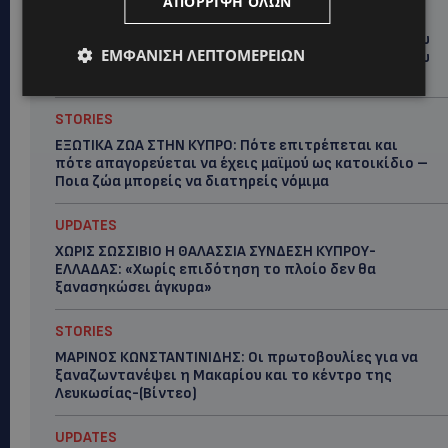
ΑΠΌΡΡΙΨΗ ΌΛΩΝ
UPDATES
ΤΑΣΟΣ ΧΑΤΖΗΓΙΟΒΑΝΗΣ: Η συγκλονιστική ιστορία του
ΕΜΦΆΝΙΣΗ ΛΕΠΤΟΜΕΡΕΙΏΝ
12χρονου Δημήτρη και η δωρεά των 12.500 ευρώ που
του έδωσε ελπίδα
STORIES
ΕΞΩΤΙΚΑ ΖΩΑ ΣΤΗΝ ΚΥΠΡΟ: Πότε επιτρέπεται και
πότε απαγορεύεται να έχεις μαϊμού ως κατοικίδιο –
Ποια ζώα μπορείς να διατηρείς νόμιμα
UPDATES
ΧΩΡΙΣ ΣΩΣΣΙΒΙΟ Η ΘΑΛΑΣΣΙΑ ΣΥΝΔΕΣΗ ΚΥΠΡΟΥ-
ΕΛΛΑΔΑΣ: «Χωρίς επιδότηση το πλοίο δεν θα
ξανασηκώσει άγκυρα»
STORIES
ΜΑΡΙΝΟΣ ΚΩΝΣΤΑΝΤΙΝΙΔΗΣ: Οι πρωτοβουλίες για να
ξαναζωντανέψει η Μακαρίου και το κέντρο της
Λευκωσίας-(Βίντεο)
UPDATES