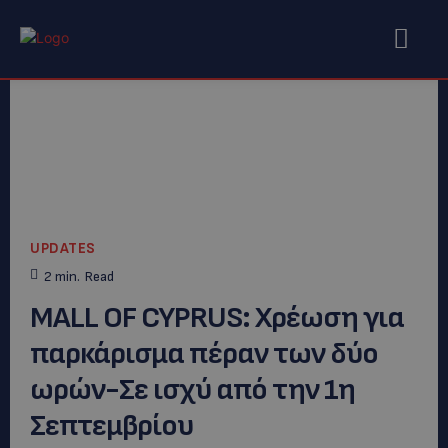
UPDATES
2
min.
Read
MALL OF CYPRUS: Χρέωση για
παρκάρισμα πέραν των δύο
ωρών-Σε ισχύ από την 1η
Σεπτεμβρίου