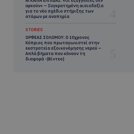
ΑΓΚΑΛΙΑ ΕΛΠΙΔΑΣ: «Οι εξαγγελίες δεν
αρκούν» – Συγκρατημένη αισιοδοξία
για το νέο σχέδιο στήριξης των
ατόμων με αναπηρία
STORIES
ΟΡΦΕΑΣ ΣΟΛΩΜΟΥ: Ο 10χρονος
Κύπριος που πρωταγωνιστεί στην
εκστρατεία εξοικονόμησης νερού –
Απλά βήματα που κάνουν τη
διαφορά -(Βίντεο)