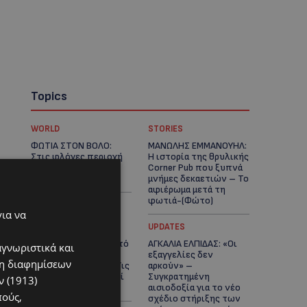
Topics
WORLD
STORIES
ΦΩΤΙΑ ΣΤΟΝ ΒΟΛΟ:
ΜΑΝΩΛΗΣ ΕΜΜΑΝΟΥΗΛ:
Στις φλόγες περιοχή
Η ιστορία της θρυλικής
πάνω από το αρχαίο
Corner Pub που ξυπνά
θέατρο Δημητριάδος
μνήμες δεκαετιών – Το
αφιέρωμα μετά τη
φωτιά-(Φώτο)
για να
UPDATES
UPDATES
ΘΕΣΣΑΛΟΝΙΚΗ: Σοκ από
ΑΓΚΑΛΙΑ ΕΛΠΙΔΑΣ: «Οι
αγνωριστικά και
την κακοποίηση
εξαγγελίες δεν
ση διαφημίσεων
άγριων χελωνών – Τις
αρκούν» –
έβαψαν με πορτοκαλί
Συγκρατημένη
 (1913)
λαδομπογιά-(Φώτο)
αισιοδοξία για το νέο
πούς,
σχέδιο στήριξης των