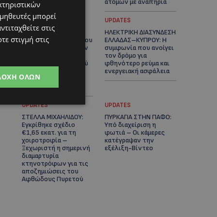
ατόμων με αναπηρία
κτηριστικών
ομηθευτές μπορεί
STORIES
UPDATES
ντιταχθείτε στις
ΟΡΦΕΑΣ ΣΟΛΩΜΟΥ: Ο
ΗΛΕΚΤΡΙΚΗ ΔΙΑΣΥΝΔΕΣΗ
τε στιγμή στις
10χρονος Κύπριος που
ΕΛΛΑΔΑΣ–ΚΥΠΡΟΥ: Η
πρωταγωνιστεί στην
συμφωνία που ανοίγει
εκστρατεία
τον δρόμο για
εξοικονόμησης νερού
φθηνότερο ρεύμα και
– Απλά βήματα που
ενεργειακή ασφάλεια
ΔΟΧΉ ΌΛΩΝ
κάνουν τη διαφορά -
(Βίντεο)
UPDATES
UPDATES
ΣΤΕΛΛΑ ΜΙΧΑΗΛΙΔΟΥ:
ΠΥΡΚΑΓΙΑ ΣΤΗΝ ΠΑΦΟ:
Εγκρίθηκε σχέδιο
Υπό διαχείριση η
€1,65 εκατ. για τη
φωτιά – Οι κάμερες
χοιροτροφία –
κατέγραψαν την
Ξεχωριστή η σημερινή
εξέλιξη-Βίντεο
διαμαρτυρία
κτηνοτρόφων για τις
αποζημιώσεις του
Αφθώδους Πυρετού