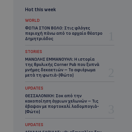
Hot this week
WORLD
ΦΩΤΙΑ ΣΤΟΝ ΒΟΛΟ: Στις φλόγες
περιοχή πάνω από το αρχαίο θέατρο
Δημητριάδος
STORIES
ΜΑΝΩΛΗΣ ΕΜΜΑΝΟΥΗΛ: Η ιστορία
της θρυλικής Corner Pub που ξυπνά
μνήμες δεκαετιών – Το αφιέρωμα
μετά τη φωτιά-(Φώτο)
UPDATES
ΘΕΣΣΑΛΟΝΙΚΗ: Σοκ από την
κακοποίηση άγριων χελωνών – Τις
έβαψαν με πορτοκαλί λαδομπογιά-
(Φώτο)
UPDATES