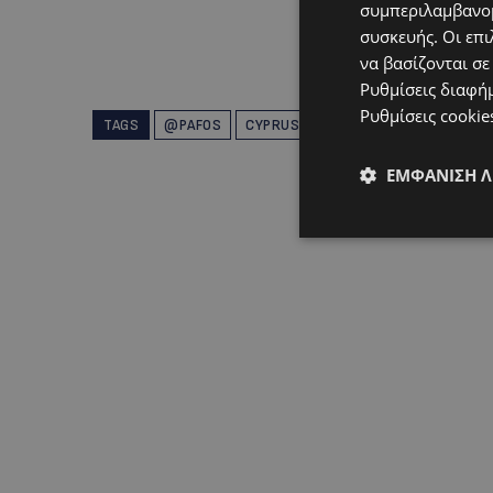
συμπεριλαμβανομ
συσκευής. Οι επι
να βασίζονται σε
Ρυθμίσεις διαφή
Ρυθμίσεις cookie
TAGS
@PAFOS
CYPRUS
POST
TOP
TOP NIC
ΕΜΦΆΝΙΣΗ 