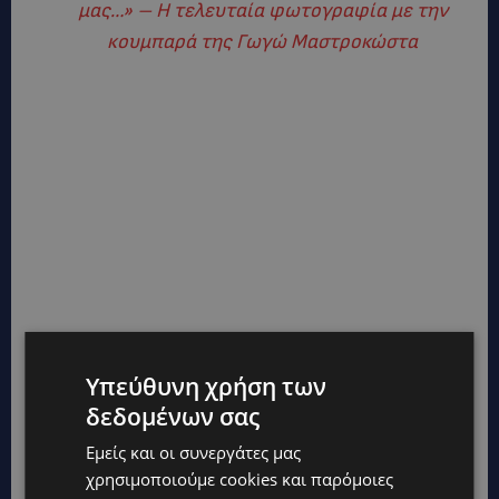
μας…» – Η τελευταία φωτογραφία με την
κουμπαρά της Γωγώ Μαστροκώστα
Υπεύθυνη χρήση των
δεδομένων σας
TAGS
@LARNAKA
@PAFOS
CYPRUS
TOP
TOP NICOSIA
ΕΠΙΚΑΙΡΌΤΗΤΑ
ΛΕΜΕΣΌΣ
Εμείς και οι συνεργάτες μας
χρησιμοποιούμε cookies και παρόμοιες