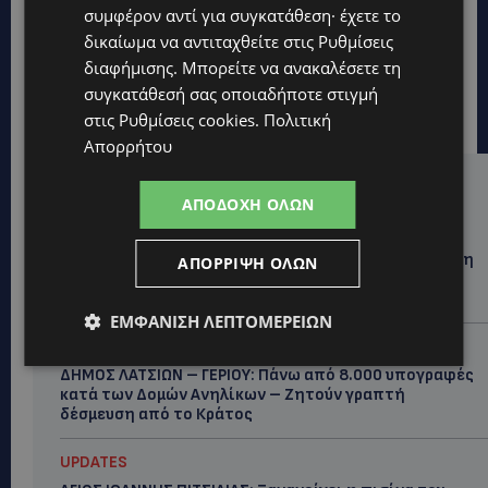
συμφέρον αντί για συγκατάθεση· έχετε το
δικαίωμα να αντιταχθείτε στις
Ρυθμίσεις
διαφήμισης
. Μπορείτε να ανακαλέσετε τη
συγκατάθεσή σας οποιαδήποτε στιγμή
στις
Ρυθμίσεις cookies
.
Πολιτική
Απορρήτου
Hot this week
ΑΠΟΔΟΧΉ ΌΛΩΝ
UPDATES
ΦΕΙΔΙΑΣ ΠΑΝΑΓΙΩΤΟΥ: Η εμφάνισή του στην εκδήλωση
ΑΠΌΡΡΙΨΗ ΌΛΩΝ
για Ισαάκ και Σολωμού προκάλεσε αντιδράσεις –
«Ασέβεια προς τους νεκρούς»-(Φώτο)
ΕΜΦΆΝΙΣΗ ΛΕΠΤΟΜΕΡΕΙΏΝ
UPDATES
ΔΗΜΟΣ ΛΑΤΣΙΩΝ – ΓΕΡΙΟΥ: Πάνω από 8.000 υπογραφές
κατά των Δομών Ανηλίκων – Ζητούν γραπτή
δέσμευση από το Κράτος
UPDATES