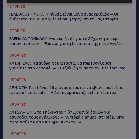
STORIES
ΓΕΝΕΘΛΙΟΣ ΗΜΕΡΑ: Η ηλικία είναι μόνο ένας αριθμός – Οι
άνθρωποι και οι στιγμές είναι η πραγματική μας ιστορία
STORIES
ΕΛΕΝΑ ΑΝΤΩΝΙΑΔΟΥ: Αγώνας ζωής για τη 37χρονη μητέρα
τριών παιδιών – Έρανος για τη θεραπεία της στην Αγγλία
UPDATES
ΚΑΤΑΓΓΕΛΙΑ: Για άνδρα που φέρεται να παρενοχλούσε
γυναίκες στο Δασούδι – Σε εξέλιξη οι αστυνομικές έρευνες
UPDATES
ΛΕΥΚΩΣΙΑ: Γιατί ένας 16χρονος φέρεται να έβαλε φωτιά σε
ιστορική μπυραρία – Η Αστυνομία αναζητεί το κίνητρο
UPDATES
ΛΑΤΣΙΑ-ΓΕΡΙ: Στο επίκεντρο η δημιουργία δομών για
ασυνόδευτους ανήλικους – Αντιδρά ο Δήμος, στηρίζει υπό
προϋποθέσεις το Κίνημα Οικολόγων
UPDATES