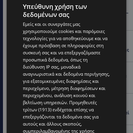
Υπεύθυνη χρήση των
STORIES
ΓΕΝΕΘΛΙΟΣ ΗΜΕΡΑ: Η ηλικία είναι μόνο ένας αριθμός –
δεδομένων σας
Οι άνθρωποι και οι στιγμές είναι η πραγματική μας
ιστορία
Εμείς και οι συνεργάτες μας
χρησιμοποιούμε cookies και παρόμοιες
STORIES
τεχνολογίες για να αποθηκεύουμε και να
ΕΛΕΝΑ ΑΝΤΩΝΙΑΔΟΥ: Αγώνας ζωής για τη 37χρονη
έχουμε πρόσβαση σε πληροφορίες στη
μητέρα τριών παιδιών – Έρανος για τη θεραπεία της
συσκευή σας και να επεξεργαζόμαστε
στην Αγγλία
προσωπικά δεδομένα, όπως τη
διεύθυνση IP σας, μοναδικά
UPDATES
αναγνωριστικά και δεδομένα περιήγησης,
ΚΑΤΑΓΓΕΛΙΑ: Για άνδρα που φέρεται να παρενοχλούσε
για εξατομικευμένες διαφημίσεις και
γυναίκες στο Δασούδι – Σε εξέλιξη οι αστυνομικές
έρευνες
περιεχόμενο, μέτρηση διαφημίσεων και
περιεχομένου, ανάλυση κοινού και
UPDATES
βελτίωση υπηρεσιών.
Προμηθευτές
ΛΕΥΚΩΣΙΑ: Γιατί ένας 16χρονος φέρεται να έβαλε
τρίτων (1913)
ενδέχεται επίσης να
φωτιά σε ιστορική μπυραρία – Η Αστυνομία αναζητεί
επεξεργάζονται τα δεδομένα σας για
το κίνητρο
αυτούς και άλλους σκοπούς,
συμπεριλαμβανομένης της χρήσης
UPDATES