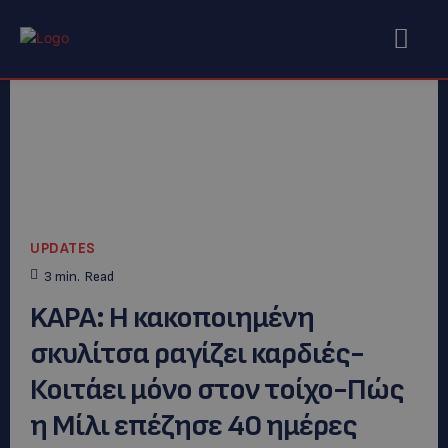
UPDATES
3
min.
Read
KAΡΑ: H κακοποιημένη
σκυλίτσα ραγίζει καρδιές-
Κοιτάει μόνο στον τοίχο-Πώς
η Μίλι επέζησε 40 ημέρες