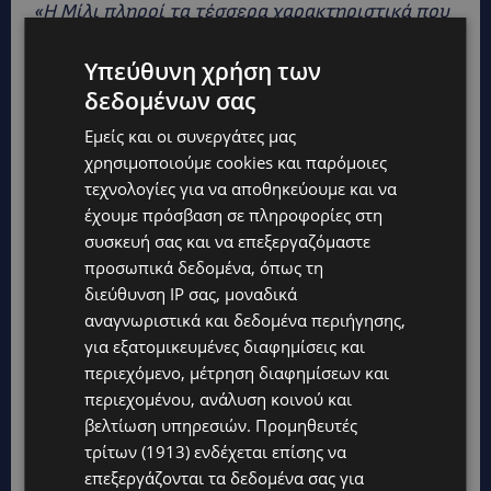
«Η Μίλι πληροί τα τέσσερα χαρακτηριστικά που
πρέπει να έχει ένας σκύλος για να ενσωματωθεί
Υπεύθυνη χρήση των
στην ομάδα: φιλική, υπάκουη στους ανθρώπους,
δεδομένων σας
παιχνιδιάρα και με καλή όρεξη»,
εξήγησε ο
εκπαιδευτής της Εντγάρδο Αγκίρε.
Εμείς και οι συνεργάτες μας
χρησιμοποιούμε cookies και παρόμοιες
τεχνολογίες για να αποθηκεύουμε και να
Η σκυλίτσα, που κινείται με σβελτάδα ανάμεσα
έχουμε πρόσβαση σε πληροφορίες στη
στις αποσκευές για να εντοπίσει ύποπτες
συσκευή σας και να επεξεργαζόμαστε
οσμές, ήδη βρήκε την πρώτη της εβδομάδα μια
προσωπικά δεδομένα, όπως τη
βαλίτσα που περιείχε σπόρους, φρούτα και
διεύθυνση IP σας, μοναδικά
αλλαντικά. «
Είναι ένα σκάνερ που δεν κοστίζει
αναγνωριστικά και δεδομένα περιήγησης,
για εξατομικευμένες διαφημίσεις και
ακριβά»
, θα πει ο κτηνίατρος Τουριγιάτσι.
περιεχόμενο, μέτρηση διαφημίσεων και
«Μόνο τροφή και την αγάπη που της δίνουμε».
περιεχομένου, ανάλυση κοινού και
βελτίωση υπηρεσιών.
Προμηθευτές
τρίτων (1913)
ενδέχεται επίσης να
επεξεργάζονται τα δεδομένα σας για