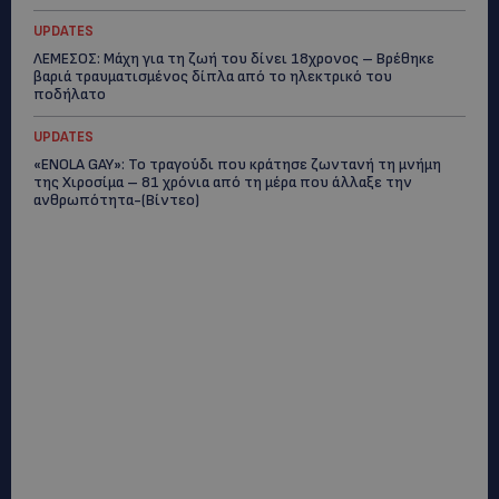
UPDATES
ΛΕΜΕΣΟΣ: Μάχη για τη ζωή του δίνει 18χρονος – Βρέθηκε
βαριά τραυματισμένος δίπλα από το ηλεκτρικό του
ποδήλατο
UPDATES
«ENOLA GAY»: Το τραγούδι που κράτησε ζωντανή τη μνήμη
της Χιροσίμα – 81 χρόνια από τη μέρα που άλλαξε την
ανθρωπότητα-(Bίντεο)