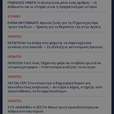
ΓΕΝΕΘΛΙΟΣ ΗΜΕΡΑ: Η ηλικία είναι μόνο ένας αριθμός – Οι
άνθρωποι και οι στιγμές είναι η πραγματική μας ιστορία
STORIES
ΕΛΕΝΑ ΑΝΤΩΝΙΑΔΟΥ: Αγώνας ζωής για τη 37χρονη μητέρα
τριών παιδιών – Έρανος για τη θεραπεία της στην Αγγλία
UPDATES
ΚΑΤΑΓΓΕΛΙΑ: Για άνδρα που φέρεται να παρενοχλούσε
γυναίκες στο Δασούδι – Σε εξέλιξη οι αστυνομικές έρευνες
UPDATES
ΛΕΥΚΩΣΙΑ: Γιατί ένας 16χρονος φέρεται να έβαλε φωτιά σε
ιστορική μπυραρία – Η Αστυνομία αναζητεί το κίνητρο
UPDATES
ΛΑΤΣΙΑ-ΓΕΡΙ: Στο επίκεντρο η δημιουργία δομών για
ασυνόδευτους ανήλικους – Αντιδρά ο Δήμος, στηρίζει υπό
προϋποθέσεις το Κίνημα Οικολόγων
UPDATES
ΣΤΟ «ΚΟΚΚΙΝΟ» Η ΖΕΣΤΗ: Νέα κίτρινη προειδοποίηση και
40άρια στο εσωτερικό