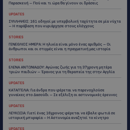
Παρασκευή – Πού και τι ώρα θα γίνουν οι δράσεις
UPDATES
ΣΥΛΛΗΨΕΙΣ: 161 οδηγοί με υπερβολική ταχύτητα σε μία νύχτα
– Η παράβαση που κυριάρχησε στους ελέγχους
STORIES
ΓΕΝΕΘΛΙΟΣ ΗΜΕΡΑ: Η ηλικία είναι μόνο ένας αριθμός – Οι
άνθρωποι και οι στιγμές είναι η πραγματική μας ιστορία
STORIES
ΕΛΕΝΑ ΑΝΤΩΝΙΑΔΟΥ: Αγώνας ζωής για τη 37χρονη μητέρα
τριών παιδιών – Έρανος για τη θεραπεία της στην Αγγλία
UPDATES
ΚΑΤΑΓΓΕΛΙΑ: Για άνδρα που φέρεται να παρενοχλούσε
γυναίκες στο Δασούδι – Σε εξέλιξη οι αστυνομικές έρευνες
UPDATES
ΛΕΥΚΩΣΙΑ: Γιατί ένας 16χρονος φέρεται να έβαλε φωτιά σε
ιστορική μπυραρία – Η Αστυνομία αναζητεί το κίνητρο
UPDATES