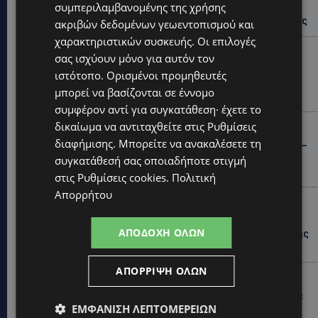
συμπεριλαμβανομένης της χρήσης
ΙΣΑΑΚ-ΣΟΛΩΜΟΥ: Κλείνουν συμβολικά οδοφράγματα
την Παρασκευή – Πού και τι ώρα θα γίνουν οι δράσεις
ακριβών δεδομένων γεωεντοπισμού και
χαρακτηριστικών συσκευής. Οι επιλογές
UPDATES
σας ισχύουν μόνο για αυτόν τον
ΣΥΛΛΗΨΕΙΣ: 161 οδηγοί με υπερβολική ταχύτητα σε
ιστότοπο. Ορισμένοι προμηθευτές
μία νύχτα – Η παράβαση που κυριάρχησε στους
μπορεί να βασίζονται σε έννομο
ελέγχους
συμφέρον αντί για συγκατάθεση· έχετε το
δικαίωμα να αντιταχθείτε στις
Ρυθμίσεις
STORIES
διαφήμισης
. Μπορείτε να ανακαλέσετε τη
ΓΕΝΕΘΛΙΟΣ ΗΜΕΡΑ: Η ηλικία είναι μόνο ένας αριθμός –
Οι άνθρωποι και οι στιγμές είναι η πραγματική μας
συγκατάθεσή σας οποιαδήποτε στιγμή
ιστορία
στις
Ρυθμίσεις cookies
.
Πολιτική
Απορρήτου
STORIES
ΕΛΕΝΑ ΑΝΤΩΝΙΑΔΟΥ: Αγώνας ζωής για τη 37χρονη
ΑΠΟΔΟΧΉ ΌΛΩΝ
μητέρα τριών παιδιών – Έρανος για τη θεραπεία της
στην Αγγλία
ΑΠΌΡΡΙΨΗ ΌΛΩΝ
UPDATES
ΚΑΤΑΓΓΕΛΙΑ: Για άνδρα που φέρεται να παρενοχλούσε
ΕΜΦΆΝΙΣΗ ΛΕΠΤΟΜΕΡΕΙΏΝ
γυναίκες στο Δασούδι – Σε εξέλιξη οι αστυνομικές