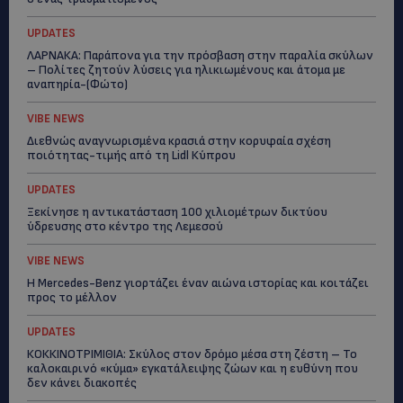
UPDATES
ΛΑΡΝΑΚΑ: Παράπονα για την πρόσβαση στην παραλία σκύλων
– Πολίτες ζητούν λύσεις για ηλικιωμένους και άτομα με
αναπηρία-(Φώτο)
VIBE NEWS
Διεθνώς αναγνωρισμένα κρασιά στην κορυφαία σχέση
ποιότητας-τιμής από τη Lidl Κύπρου
UPDATES
Ξεκίνησε η αντικατάσταση 100 χιλιομέτρων δικτύου
ύδρευσης στο κέντρο της Λεμεσού
VIBE NEWS
Η Mercedes-Benz γιορτάζει έναν αιώνα ιστορίας και κοιτάζει
προς το μέλλον
UPDATES
ΚΟΚΚΙΝΟΤΡΙΜΙΘΙΑ: Σκύλος στον δρόμο μέσα στη ζέστη – Το
καλοκαιρινό «κύμα» εγκατάλειψης ζώων και η ευθύνη που
δεν κάνει διακοπές