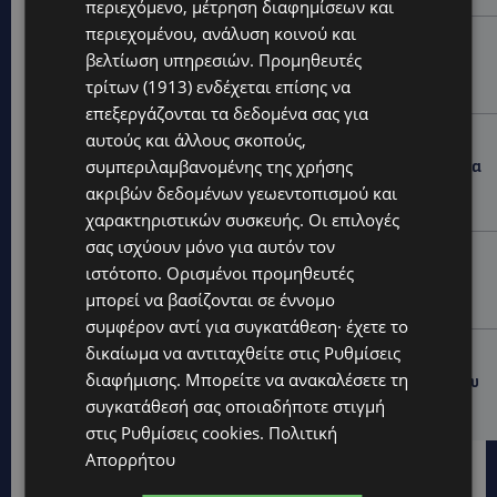
περιεχόμενο, μέτρηση διαφημίσεων και
περιεχομένου, ανάλυση κοινού και
UPDATES
βελτίωση υπηρεσιών.
Προμηθευτές
ΦΟΝΟΣ ΣΤΗΝ ΚΕΡΥΝΕΙΑ: Νεκρός 40χρονος – Επτά
τρίτων (1913)
ενδέχεται επίσης να
συλλήψεις, ο ένας τραυματισμένος
επεξεργάζονται τα δεδομένα σας για
UPDATES
αυτούς και άλλους σκοπούς,
συμπεριλαμβανομένης της χρήσης
ΛΑΡΝΑΚΑ: Παράπονα για την πρόσβαση στην παραλία
σκύλων – Πολίτες ζητούν λύσεις για ηλικιωμένους
ακριβών δεδομένων γεωεντοπισμού και
και άτομα με αναπηρία-(Φώτο)
χαρακτηριστικών συσκευής. Οι επιλογές
σας ισχύουν μόνο για αυτόν τον
VIBE NEWS
ιστότοπο. Ορισμένοι προμηθευτές
Διεθνώς αναγνωρισμένα κρασιά στην κορυφαία
μπορεί να βασίζονται σε έννομο
σχέση ποιότητας-τιμής από τη Lidl Κύπρου
συμφέρον αντί για συγκατάθεση· έχετε το
δικαίωμα να αντιταχθείτε στις
Ρυθμίσεις
UPDATES
διαφήμισης
. Μπορείτε να ανακαλέσετε τη
Ξεκίνησε η αντικατάσταση 100 χιλιομέτρων δικτύου
ύδρευσης στο κέντρο της Λεμεσού
συγκατάθεσή σας οποιαδήποτε στιγμή
στις
Ρυθμίσεις cookies
.
Πολιτική
Απορρήτου