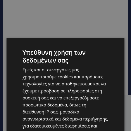
Υπεύθυνη χρήση των
δεδομένων σας
Εμείς και οι συνεργάτες μας
χρησιμοποιούμε cookies και παρόμοιες
τεχνολογίες για να αποθηκεύουμε και να
έχουμε πρόσβαση σε πληροφορίες στη
συσκευή σας και να επεξεργαζόμαστε
προσωπικά δεδομένα, όπως τη
Hot this week
διεύθυνση IP σας, μοναδικά
ΚΟΣΜΙΚΑ
αναγνωριστικά και δεδομένα περιήγησης,
PERNERA BEACH HOTEL: Εκλεκτές παρουσίες στα 50
για εξατομικευμένες διαφημίσεις και
χρόνια ενός ιστορικού ξενοδοχείου-Ποιους είδαμε