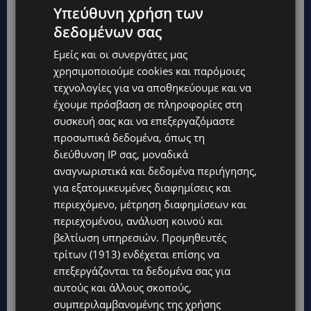
Σπύρου Κυπριανού – Αλέξανδρου Παναγούλη
Υπεύθυνη χρήση των
δεδομένων σας
– Πλατρών
Εμείς και οι συνεργάτες μας
Κυκλικός κόμβος Βάσου Λυσσαρίδη –
χρησιμοποιούμε cookies και παρόμοιες
Φανερωμένης – Νίκου & Δέσποινας Παττίχη
τεχνολογίες για να αποθηκεύουμε και να
Αρχιεπισκόπου Μακαρίου Γ΄ – Γρηγόρη
έχουμε πρόσβαση σε πληροφορίες στη
συσκευή σας και να επεξεργαζόμαστε
Αυξεντίου – Αθηνών – Πλατεία Βασιλέως
προσωπικά δεδομένα, όπως τη
Παύλου
διεύθυνση IP σας, μοναδικά
Αυτοκινητόδρομος Α5 πλησίον εξόδου
αναγνωριστικά και δεδομένα περιήγησης,
Κοφίνου
για εξατομικευμένες διαφημίσεις και
περιεχόμενο, μέτρηση διαφημίσεων και
Κοτζά Τεπέ – Ούμ Χαράμ – Τουζχανέ
περιεχομένου, ανάλυση κοινού και
βελτίωση υπηρεσιών.
Προμηθευτές
Βενετικού Πύργου – δρόμος προς Φάρο
τρίτων (1913)
ενδέχεται επίσης να
Περβολιών
επεξεργάζονται τα δεδομένα σας για
Παιδείας – Χριστοφή Ελευθερίου (Ορόκλινη)
αυτούς και άλλους σκοπούς,
συμπεριλαμβανομένης της χρήσης