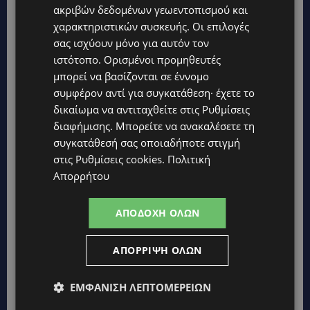
Λεωφόρος Παπανικολή – Βασιλείου
ακριβών δεδομένων γεωεντοπισμού και
Αυγερινού
χαρακτηριστικών συσκευής. Οι επιλογές
σας ισχύουν μόνο για αυτόν τον
Κυκλικός κόμβος Αρτέμιδος – Σταδίου –
ιστότοπο. Ορισμένοι προμηθευτές
Λεωνίδα Κιούπη – Λουκή Πιερίδη
μπορεί να βασίζονται σε έννομο
Κυκλικός κόμβος Καλού Χωριού
συμφέρον αντί για συγκατάθεση· έχετε το
δικαίωμα να αντιταχθείτε στις
Ρυθμίσεις
Δρόμος Μαζωτού – Αλαμινού (3ο-4ο χλμ.)
διαφήμισης
. Μπορείτε να ανακαλέσετε τη
συγκατάθεσή σας οποιαδήποτε στιγμή
Κυκλικός κόμβος Λεωφόρου Αμμοχώστου στα
στις
Ρυθμίσεις cookies
.
Πολιτική
Λιβάδια
Απορρήτου
Οδός Κωνσταντίνου Καλογερά
ΑΠΟΔΟΧΉ ΌΛΩΝ
ΠΑΦΟΣ (5)
ΑΠΌΡΡΙΨΗ ΌΛΩΝ
Λεωφόροι Ευρώπης – Γιάννου Κρανιδιώτη –
ΕΜΦΆΝΙΣΗ ΛΕΠΤΟΜΕΡΕΙΏΝ
Εγνατίας