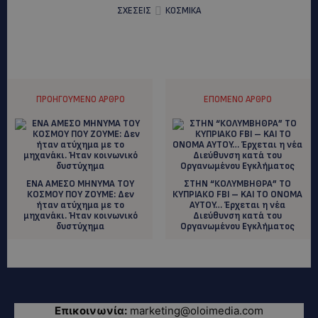
ΣΧΕΣΕΙΣ
ΚΟΣΜΙΚΑ
ΠΡΟΗΓΟΎΜΕΝΟ ΆΡΘΡΟ
ΕΠΌΜΕΝΟ ΆΡΘΡΟ
ΕΝΑ ΑΜΕΣΟ ΜΗΝΥΜΑ ΤΟΥ
ΣΤΗΝ “ΚΟΛΥΜΒΗΘΡΑ” ΤΟ
ΚΟΣΜΟΥ ΠΟΥ ΖΟΥΜΕ: Δεν
ΚΥΠΡΙΑΚΟ FBI – KAI TO ONOMA
ήταν ατύχημα με το
AYTOY… Έρχεται η νέα
μηχανάκι. Ήταν κοινωνικό
Διεύθυνση κατά του
δυστύχημα
Οργανωμένου Εγκλήματος
Επικοινωνία:
marketing@oloimedia.com