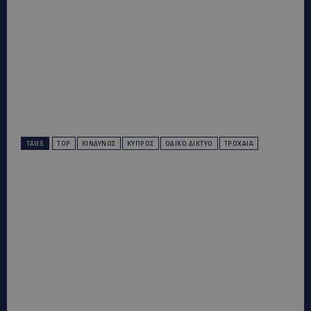
TAGS
TOP
ΚΊΝΔΥΝΟΣ
ΚΎΠΡΟΣ
ΟΔΙΚΌ ΔΊΚΤΥΟ
ΤΡΟΧΑΊΑ