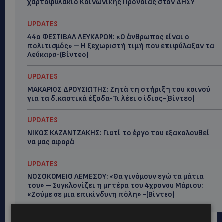
χαρτοφυλάκιο Κοινωνικής Πρόνοιας στον ΔΗΣΥ
UPDATES
44ο ΦΕΣΤΙΒΑΛ ΛΕΥΚΑΡΩΝ: «Ο άνθρωπος είναι ο
πολιτισμός» – Η ξεχωριστή τιμή που επιφύλαξαν τα
Λεύκαρα-(Βίντεο)
UPDATES
ΜΑΚΑΡΙΟΣ ΔΡΟΥΣΙΩΤΗΣ: Ζητά τη στήριξη του κοινού
για τα δικαστικά έξοδα-Τι λέει ο ίδιος-(Βίντεο)
UPDATES
ΝΙΚΟΣ ΚΑΖΑΝΤΖΑΚΗΣ: Γιατί το έργο του εξακολουθεί
να μας αφορά
UPDATES
ΝΟΣΟΚΟΜΕΙΟ ΛΕΜΕΣΟΥ: «Θα γινόμουν εγώ τα μάτια
του» – Συγκλονίζει η μητέρα του 4χρονου Μάριου:
«Ζούμε σε μια επικίνδυνη πόλη» -(Βίντεο)