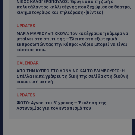
ΝΙΚΟΣ ΚΑΛΟΓΕΡΟΠΟΥΛΟΣ: Έφυγε από τη ζωή ο
πολυτάλαντος καλλιτέχνης που ξεχώρισε σε θέατρο,
κινηματογράφο και τηλεόραση-(Bίντεο)
UPDATES
ΜΑΡΙΑ ΜΑΡΚΟΥ «ΠΙΚΚΟΥΑ: Τον κατέγραψε η κάμερα να
μπαίνει στο σπίτι της –Έλειπε στο εξωτερικό
εκπροσωπώντας την Κύπρο: «Αύριο μπορεί να είναι
κάποιος που...
CALENDAR
ΑΠΟ ΤΗΝ ΚΥΠΡΟ ΣΤΟ ΛΟΝΔΙΝΟ ΚΑΙ ΤΟ ΕΔΙΜΒΟΥΡΓΟ: Η
Στέλλα Παπά γράφει τη δική της σελίδα στη διεθνή
εικαστική σκηνή
UPDATES
ΦΩΤΟ: Αγνοείται 51χρονος – Έκκληση της
Αστυνομίας για τον εντοπισμό του