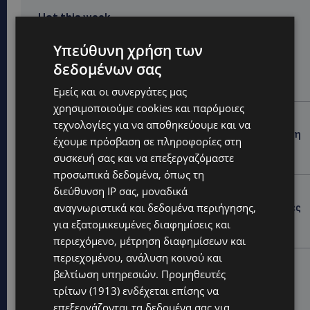
Hot this week
UPDATES
Υπεύθυνη χρήση των
ΚΙΤΡΙΝΗ ΠΡΟΕΙΔΟΠΟΙΗΣΗ: Έτοιμοι για παραλία –
δεδομένων σας
Στους 40°C και σήμερα η Κύπρος-Πότε θα τεθεί σε
ισχύ
Εμείς και οι συνεργάτες μας
χρησιμοποιούμε cookies και παρόμοιες
UPDATES
τεχνολογίες για να αποθηκεύουμε και να
ΦΕΙΔΙΑΣ ΠΑΝΑΓΙΩΤΟΥ: Η εμφάνισή του στην εκδήλωση
έχουμε πρόσβαση σε πληροφορίες στη
για Ισαάκ και Σολωμού προκάλεσε αντιδράσεις –
συσκευή σας και να επεξεργαζόμαστε
«Ασέβεια προς τους νεκρούς»-(Φώτο)
προσωπικά δεδομένα, όπως τη
UPDATES
διεύθυνση IP σας, μοναδικά
αναγνωριστικά και δεδομένα περιήγησης,
ΔΗΜΟΣ ΛΑΤΣΙΩΝ – ΓΕΡΙΟΥ: Πάνω από 8.000 υπογραφές
κατά των Δομών Ανηλίκων – Ζητούν γραπτή
για εξατομικευμένες διαφημίσεις και
δέσμευση από το Κράτος
περιεχόμενο, μέτρηση διαφημίσεων και
περιεχομένου, ανάλυση κοινού και
UPDATES
βελτίωση υπηρεσιών.
Προμηθευτές
ΑΓΙΟΣ ΙΩΑΝΝΗΣ ΠΙΤΣΙΛΙΑΣ: Ξανανοίγει η πισίνα του
τρίτων (1913)
ενδέχεται επίσης να
χωριού – Μια ανάσα δροσιάς για κατοίκους και
επισκέπτες
επεξεργάζονται τα δεδομένα σας για