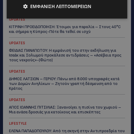
Topics
ΕΜΦΆΝΙΣΗ ΛΕΠΤΟΜΕΡΕΙΏΝ
UPDATES
ΚΙΤΡΙΝΗ ΠΡΟΕΙΔΟΠΟΙΗΣΗ: Έτοιμοι για παραλία – Στους 40°C
και σήμερα η Κύπρος-Πότε θα τεθεί σε ισχύ
UPDATES
ΦΕΙΔΙΑΣ ΠΑΝΑΓΙΩΤΟΥ: Η εμφάνισή του στην εκδήλωση για
Ισαάκ και Σολωμού προκάλεσε αντιδράσεις – «Ασέβεια προς
τους νεκρούς»-(Φώτο)
UPDATES
ΔΗΜΟΣ ΛΑΤΣΙΩΝ – ΓΕΡΙΟΥ: Πάνω από 8.000 υπογραφές κατά
των Δομών Ανηλίκων – Ζητούν γραπτή δέσμευση από το
Κράτος
UPDATES
ΑΓΙΟΣ ΙΩΑΝΝΗΣ ΠΙΤΣΙΛΙΑΣ: Ξανανοίγει η πισίνα του χωριού –
Μια ανάσα δροσιάς για κατοίκους και επισκέπτες
LIFESTYLE
ΕΛΕΝΑ ΠΑΠΑΔΟΠΟΥΛΟΥ: Από τη σκηνή στην Αντιπροεδρία του