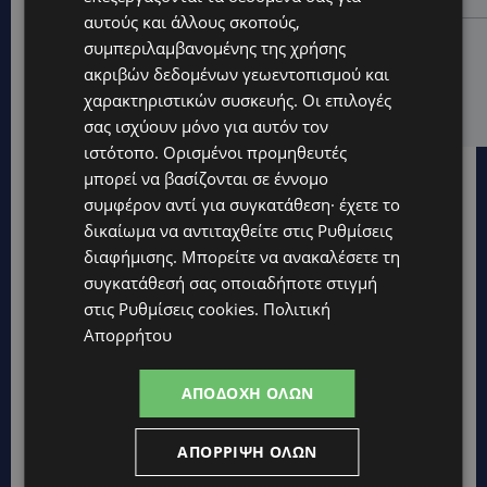
αυτούς και άλλους σκοπούς,
LIFESTYLE
συμπεριλαμβανομένης της χρήσης
ΕΛΕΝΑ ΠΑΠΑΔΟΠΟΥΛΟΥ: Από τη σκηνή στην
ακριβών δεδομένων γεωεντοπισμού και
Αντιπροεδρία του ΘΟΚ – «Μεγάλη τιμή και μεγάλη
χαρακτηριστικών συσκευής. Οι επιλογές
ευθύνη»
σας ισχύουν μόνο για αυτόν τον
ιστότοπο. Ορισμένοι προμηθευτές
μπορεί να βασίζονται σε έννομο
συμφέρον αντί για συγκατάθεση· έχετε το
δικαίωμα να αντιταχθείτε στις
Ρυθμίσεις
διαφήμισης
. Μπορείτε να ανακαλέσετε τη
συγκατάθεσή σας οποιαδήποτε στιγμή
στις
Ρυθμίσεις cookies
.
Πολιτική
Απορρήτου
ΑΠΟΔΟΧΉ ΌΛΩΝ
ΑΠΌΡΡΙΨΗ ΌΛΩΝ