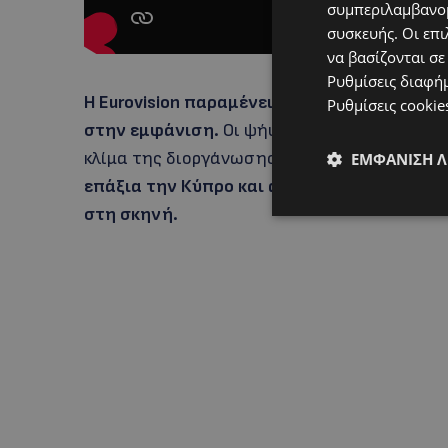
συμπεριλαμβανομ
συσκευής. Οι επι
να βασίζονται σε
Ρυθμίσεις διαφή
Η Eurovision παραμένει ένας διαγωνισμός π
Ρυθμίσεις cookie
στην εμφάνιση.
Οι ψήφοι, οι συμμαχίες, η 
κλίμα της διοργάνωσης επηρεάζουν συχνά 
ΕΜΦΆΝΙΣΗ 
επάξια την Κύπρο και απέσπασε θετικά σχό
στη σκηνή.