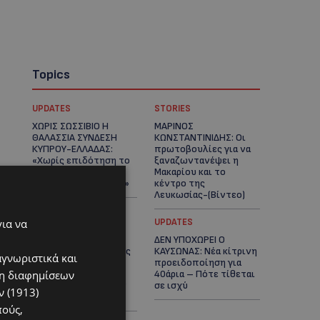
Topics
UPDATES
STORIES
ΧΩΡΙΣ ΣΩΣΣΙΒΙΟ Η
ΜΑΡΙΝΟΣ
ΘΑΛΑΣΣΙΑ ΣΥΝΔΕΣΗ
ΚΩΝΣΤΑΝΤΙΝΙΔΗΣ: Οι
ΚΥΠΡΟΥ-ΕΛΛΑΔΑΣ:
πρωτοβουλίες για να
«Χωρίς επιδότηση το
ξαναζωντανέψει η
πλοίο δεν θα
Μακαρίου και το
ξανασηκώσει άγκυρα»
κέντρο της
Λευκωσίας-(Βίντεο)
για να
UPDATES
UPDATES
ΤΡΟΧΑΙΟ ΣΤΗΝ
ΔΕΝ ΥΠΟΧΩΡΕΙ Ο
ΛΕΥΚΩΣΙΑ: Χειροπέδες
ΚΑΥΣΩΝΑΣ: Νέα κίτρινη
αγνωριστικά και
και στη σύζυγο του
προειδοποίηση για
ση διαφημίσεων
27χρονου – Φέρεται
40άρια – Πότε τίθεται
να παραπλάνησε την
σε ισχύ
 (1913)
Αστυνομία
πούς,