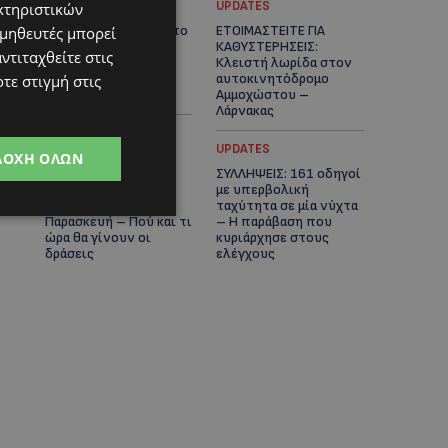
UPDATES
UPDATES
κτηριστικών
VIRAL: Κοράκι πήρε στο
ΕΤΟΙΜΑΣΤΕΙΤΕ ΓΙΑ
ομηθευτές μπορεί
κυνήγι γυναίκα – Η
ΚΑΘΥΣΤΕΡΗΣΕΙΣ:
ντιταχθείτε στις
απρόσμενη επίθεση
Κλειστή λωρίδα στον
καταγράφηκε σε
αυτοκινητόδρομο
τε στιγμή στις
βίντεο
Αμμοχώστου –
Λάρνακας
UPDATES
UPDATES
ΔΟΧΉ ΌΛΩΝ
ΙΣΑΑΚ-ΣΟΛΩΜΟΥ:
ΣΥΛΛΗΨΕΙΣ: 161 οδηγοί
Κλείνουν συμβολικά
με υπερβολική
οδοφράγματα την
ταχύτητα σε μία νύχτα
Παρασκευή – Πού και τι
– Η παράβαση που
ώρα θα γίνουν οι
κυριάρχησε στους
δράσεις
ελέγχους