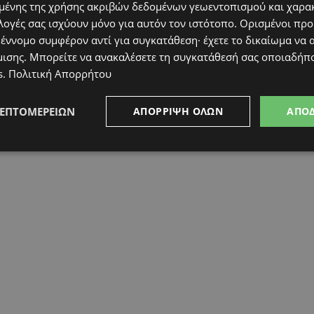
ένης της χρήσης ακριβών δεδομένων γεωεντοπισμού και χαρα
λογές σας ισχύουν μόνο για αυτόν τον ιστότοπο. Ορισμένοι πρ
 έννομο συμφέρον αντί για συγκατάθεση· έχετε το δικαίωμα να α
μισης
. Μπορείτε να ανακαλέσετε τη συγκατάθεσή σας οποιαδήπο
ου δεν βασίζεται αποκλειστικά στο τραγούδι ή
s
.
Πολιτική Απορρήτου
δυναμική κάθε χώρας αλλά και το γενικότερο
το αποτέλεσμα.
Η Αντιγόνη εκπροσώπησε
ΛΕΠΤΟΜΕΡΕΙΏΝ
ΑΠΌΡΡΙΨΗ ΌΛΩΝ
ΑΠΟ
λια για την προσπάθεια και την παρουσία της